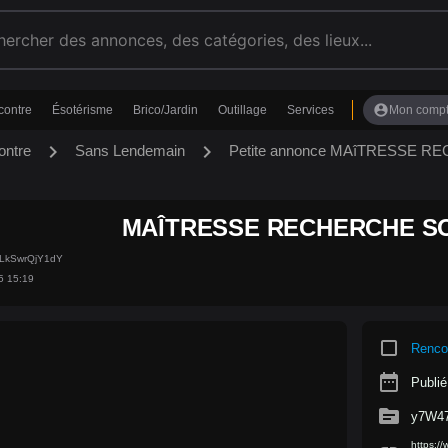
account_circle
contre
Ésotérisme
Brico/Jardin
Outillage
Services
Mon comp
chevron_right
chevron_right
ontre
Sans Lendemain
Petite annonce MAîTRESSE 
MAÎTRESSE RECHERCHE S
JLkSwrQjY1dY
5 15:19
crop_square
Renco
date_range
Publié
source
y7W4
https:/