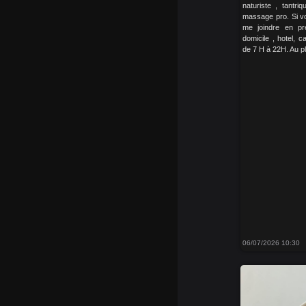
naturiste , tantr
massage pro. Si v
me joindre en p
domicile , hotel, 
de 7 H à 22H. Au pl
06/07/2026 10:30