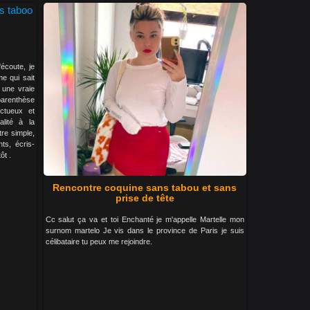
écoute, je
e qui sait
 une vraie
arenthèse
ectueux et
alité à la
tre simple,
ts, écris-
ôt .
Rencontre coquine sans tabou et sans
prise de tête
Cc salut ça va et toi Enchanté je m'appelle Martelle mon
surnom martelo Je vis dans le province de Paris je suis
célibataire tu peux me rejoindre.