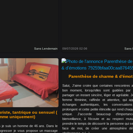
Sans Lendemain
09/07/2026 02:06
Sans 
Parenthèse de charme & d'émot
Salut, J'aime croire que certaines rencontres a
bon moment, lorsqu'elles sont guidées par l
partager un instant sincère, léger et agréable. 
femme féminine, raffinée et attentive, qui ap
échanges authentiques, les conversatio
prolongent et cette petite étincelle qui rend ch
iste, tantrique ou sensuel (
unique. J'accorde beaucoup d'importa
mme uniquement)
bienveillance, à l'écoute et au respect mutu
prendre le temps de découvrir la personne qui s
 je suis un homme de 46 ans. Dans le
face de moi, de créer une atmosphère dé
rogresser je vous propose un massage