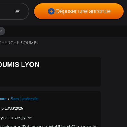
add_circle
Déposer une annonce
clear_all
te
RECHERCHE SOUMIS
OUMIS LYON
ntre
>
Sans Lendemain
 le 10/03/2025
7yP8JLkSwrQjY1dY
/www.sibesoin.com/Petite_annonce_y7W47yP8JLkSwrQjY1dY_ma_icirc_tre