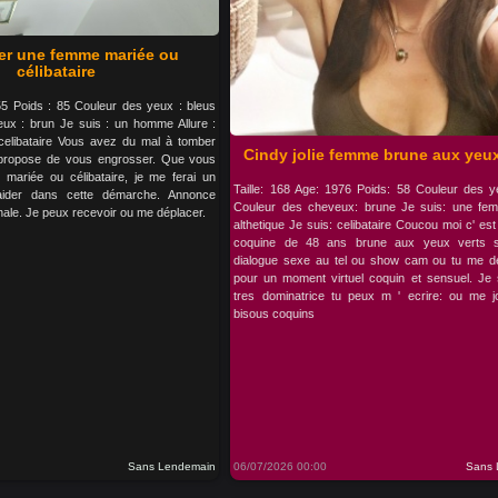
er une femme mariée ou
célibataire
 55 Poids : 85 Couleur des yeux : bleus
ux : brun Je suis : un homme Allure :
 celibataire Vous avez du mal à tomber
Cindy jolie femme brune aux yeux
 propose de vous engrosser. Que vous
ariée ou célibataire, je me ferai un
Taille: 168 Age: 1976 Poids: 58 Couleur des y
aider dans cette démarche. Annonce
Couleur des cheveux: brune Je suis: une fem
nale. Je peux recevoir ou me déplacer.
althetique Je suis: celibataire Coucou moi c' est 
coquine de 48 ans brune aux yeux verts 
dialogue sexe au tel ou show cam ou tu me d
pour un moment virtuel coquin et sensuel. Je 
tres dominatrice tu peux m ' ecrire: ou me j
bisous coquins
Sans Lendemain
06/07/2026 00:00
Sans 