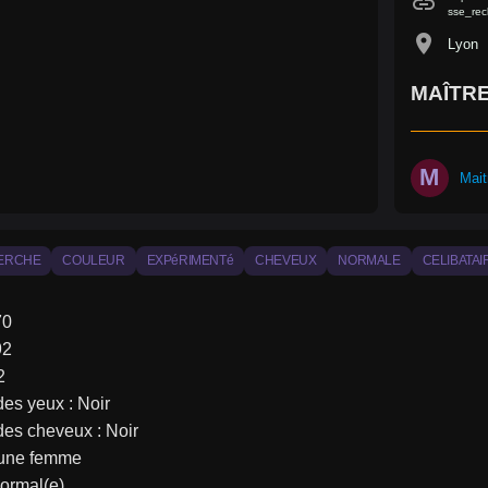
link
sse_rec
location_on
Lyon
MAÎTR
M
Mai
ERCHE
COULEUR
EXPéRIMENTé
CHEVEUX
NORMALE
CELIBATAI
70
92
2
es yeux : Noir
des cheveux : Noir
: une femme
Normal(e)