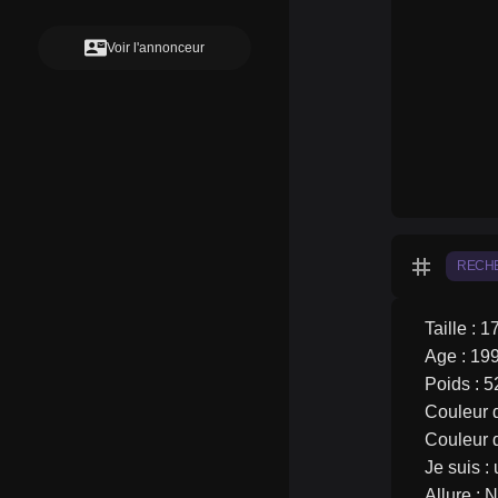
contact_mail
Voir l'annonceur
tag
RECH
Taille : 1
Age : 19
Poids : 5
Couleur d
Couleur 
Je suis 
Allure : 