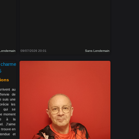
Lendemain
09/07/2026 20:01
Sans Lendemain
ions
rrivent au
'envie de
Je suis une
précie les
ns qui se
aque moment
nce à la
el. J'aime
e trouve en
tendue et