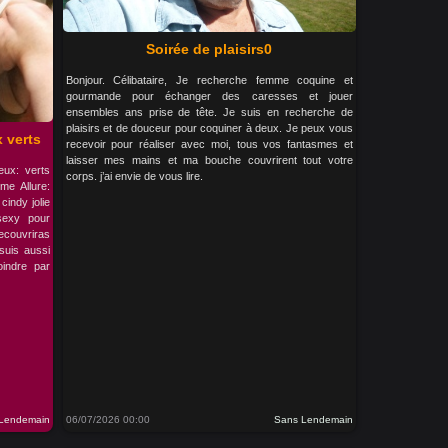
Soirée de plaisirs0
Bonjour. Célibataire, Je recherche femme coquine et
gourmande pour échanger des caresses et jouer
ensembles ans prise de tête. Je suis en recherche de
plaisirs et de douceur pour coquiner à deux. Je peux vous
 verts
recevoir pour réaliser avec moi, tous vos fantasmes et
laisser mes mains et ma bouche couvrirent tout votre
eux: verts
corps. j’ai envie de vous lire.
me Allure:
cindy jolie
sexy pour
ecouvriras
suis aussi
oindre par
Lendemain
06/07/2026 00:00
Sans Lendemain