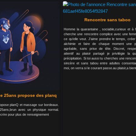
Rencontre sans taboo
Homme la quarantaine , sociable,curieux et à l'
cherche une rencontre complice avec une femm
ce qu'elle veut. J'aime prendre le temps, créer
alchimie et faire de chaque moment une p
agréable, sans prise de tête. Discret, resp
attentif au plaisir partagé je privilégie la qu
précipitation. Si toi aussi tu cherches une rencon
sincère et sans tabou entre adultes consentan
moi, on verra si le courant passe.au plaisir,a bient
e 25ans propose des planq
propose planQ et massage sur bordeaux.
 25ans,brun avec un physique normal.
ecrire pour plus de renseignement