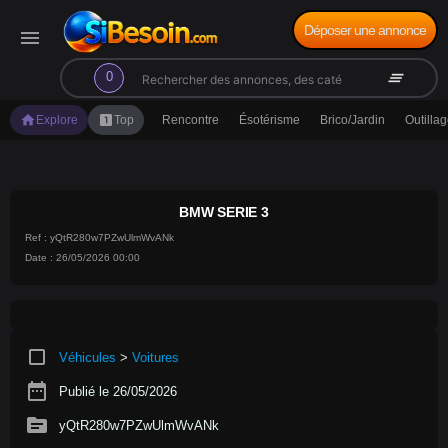
Déposer une annonce
menu
search
clear_all
0
home
looks_one
Explore
Top
Rencontre
Ésotérisme
Brico/Jardin
Outilla
BMW SERIE 3
Ref : yQtR280w7PZwUlmWvANk
Date : 26/05/2026 00:00
crop_square
Véhicules
>
Voitures
date_range
Publié le 26/05/2026
source
yQtR280w7PZwUlmWvANk