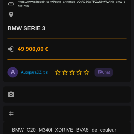
https://www.sibesoin.com/Petite_annonce_yQtR280w7PZwUlmWvANk_bmw_s
link
erie.html
location_on
BMW SERIE 3
euro
49 900,00 €
A
star_border
star_border
star_border
star_border
star_border
AutoparaDZ
chat
Chat
(93)
photo_camera
tag
BMW G20 M340I XDRIVE BVA8 de couleur 