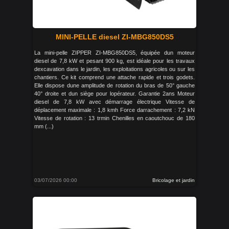
MINI-PELLE diesel ZI-MBG850DS5
La mini-pelle ZIPPER ZI-MBG850DS5, équipée dun moteur
diesel de 7,8 kW et pesant 900 kg, est idéale pour les travaux
dexcavation dans le jardin, les exploitations agricoles ou sur les
chantiers. Ce kit comprend une attache rapide et trois godets.
Elle dispose dune amplitude de rotation du bras de 50° gauche
40° droite et dun siège pour lopérateur. Garantie 2ans Moteur
diesel de 7,8 kW avec démarrage électrique Vitesse de
déplacement maximale : 1,8 kmh Force darrachement : 7,2 kN
Vitesse de rotation : 13 trmin Chenilles en caoutchouc de 180
mm (...)
03/07/2026 00:00
Bricolage et jardin