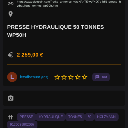
https://www.sibesoin.com/Petite_annonce_ylxqNAnTI7wcY4G7g4dN_presse_h
link
ydraulique_tonnes_wp50h.html
location_on
PRESSE HYDRAULIQUE 50 TONNES
WP50H
euro
2 259,00 €
L
star_border
star_border
star_border
star_border
star_border
letsdiscount
chat
Chat
(863)
photo_camera
tag
PRESSE
HYDRAULIQUE
TONNES
50
HOLZMANN
9120039902067