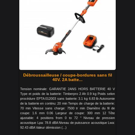
Débroussailleuse / coupe-bordures sans fil
40V. 2A batte...
Tension nominale: GARANTIE 2ANS HORS BATTERIE 40 V
Type et poids de la batterie: Timberpro 2 Ah 0.9 kg Poids selon
procédure EPTA 012003 sans batterie: 3.1 kg 6.83 lb Autonomie
de la batterie en continu: 20 min Temps de charge de la batterie:
70 min Vitesse sans charge: 7500 tr min Diamètre du fil de
coupe: 1.6 mm 0.06 Largeur de coupe: 300 mm 12 Tête
ajustable: 4 positions from 0 to 72 ° Niveau de pression
acoustique Lpa: 78.8 dBA Niveau de puissance acoustique Lwa:
92.43 dBA Valeur démission (...)