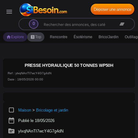
Déposer une annonce
menu
search
clear_all
0
home
looks_one
Explore
Top
Rencontre
Ésotérisme
Brico/Jardin
Outilla
PRESSE HYDRAULIQUE 50 TONNES WP50H
Ref : ylxqNAnTI7wcY4G7g4dN
Date : 18/05/2026 00:00
crop_square
Maison
>
Bricolage et jardin
date_range
Publié le 18/05/2026
source
ylxqNAnTI7wcY4G7g4dN