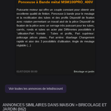
Ponceuse à Bande métal MSM100PRO_400V
Puissante moteur qui offre un couple constant pour obtenir une
excellente qualité de finition. Ponceuse à bande pour le meulage
et la rectification des tubes et des profils Dispositif de fixation
avec rotation permettant un travail aisé de la pièce Dispositif de
fixation de la pièce avec un serrage très puissant pour les tubes,
carrés, ronds et tubes en acier plat Différentes possibilités d
´utilisation:Part frontale : Tubes et profils, Part supérieur:
polissage pièces plates, Part arrière: ébarbage Changement
rapide et aise des 3 possibilités d’utilisation. Angle de meulage
réglable (...)
01/07/2026 00:00
Bricolage et jardin
Voir toutes les annonces de letsdiscount
ANNONCES SIMILAIRES DANS MAISON > BRICOLAGE ET
JARDIN (862)