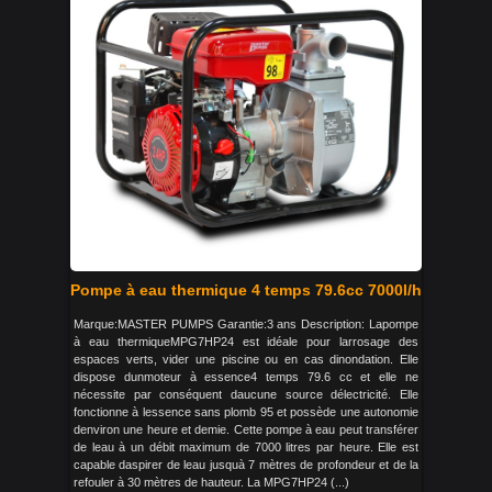
Pompe à eau thermique 4 temps 79.6cc 7000l/h
Marque:MASTER PUMPS Garantie:3 ans Description: Lapompe
à eau thermiqueMPG7HP24 est idéale pour larrosage des
espaces verts, vider une piscine ou en cas dinondation. Elle
dispose dunmoteur à essence4 temps 79.6 cc et elle ne
nécessite par conséquent daucune source délectricité. Elle
fonctionne à lessence sans plomb 95 et possède une autonomie
denviron une heure et demie. Cette pompe à eau peut transférer
de leau à un débit maximum de 7000 litres par heure. Elle est
capable daspirer de leau jusquà 7 mètres de profondeur et de la
refouler à 30 mètres de hauteur. La MPG7HP24 (...)