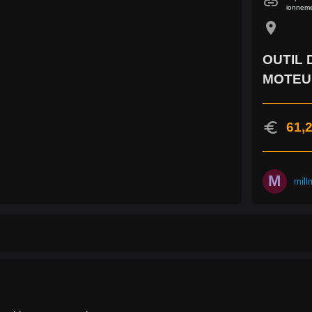
link
ionnem
location_on
OUTIL 
MOTEUR
euro
61,2
M
mill