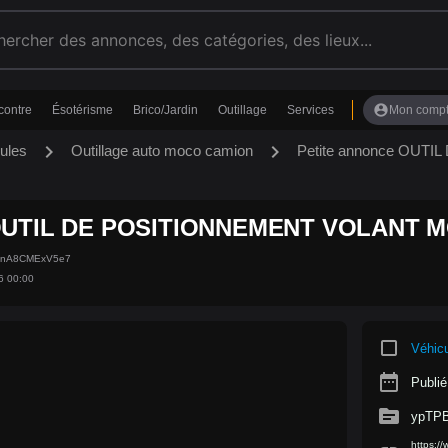
account_circle
contre
Ésotérisme
Brico/Jardin
Outillage
Services
Mon comp
chevron_right
chevron_right
ules
Outillage auto moco camion
Petite annonce OU
UTIL DE POSITIONNEMENT VOLANT M
P4nA8CMExV5e7
6 00:00
crop_square
Véhic
date_range
Publié
source
ypTP
https:/