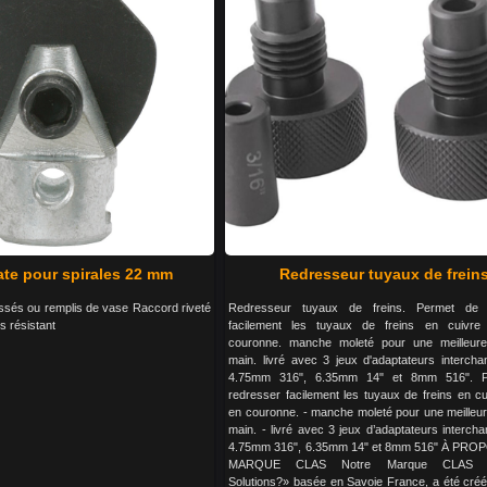
ate pour spirales 22 mm
Redresseur tuyaux de frein
ssés ou remplis de vase Raccord riveté
Redresseur tuyaux de freins. Permet de 
s résistant
facilement les tuyaux de freins en cuivre 
couronne. manche moleté pour une meilleure
main. livré avec 3 jeux d'adaptateurs intercha
4.75mm 316", 6.35mm 14" et 8mm 516". P
redresser facilement les tuyaux de freins en cu
en couronne. - manche moleté pour une meilleur
main. - livré avec 3 jeux d’adaptateurs interch
4.75mm 316", 6.35mm 14" et 8mm 516" À PRO
MARQUE CLAS Notre Marque CLAS «
Solutions?» basée en Savoie France, a été cré