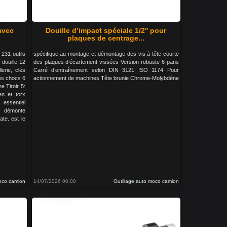
 avec
Douille d’impact spéciale 1/2'' pour
plaques de centrage...
 231 outils
spécifique au montage et démontage des vis à tête courte
 douille 12
des plaques d’écartement vissées Version robuste 6 pans
lerie, clés
Carré d’entraînement selon DIN 3121 ISO 1174 Pour
les chocs 6
actionnement de machines Tête brunie Chrome-Molybdène
ne Tiroir 5:
len et torx
essentiel
, démonte
ate. est le
moco camion
14/07/2026 00:00
Outillage auto moco camion