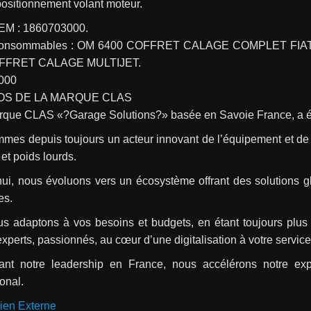
positionnement volant moteur.
EM : 1860703000.
consommables : OM 6400 COFFRET CALAGE COMPLET FIAT
FFRET CALAGE MULTIJET.
000
OS DE LA MARQUE CLAS
rque CLAS «?Garage Solutions?» basée en Savoie France, a é
es depuis toujours un acteur innovant de l’équipement et de l’
s et poids lourds.
hui, nous évoluons vers un écosystème offrant des solutions g
es.
s adaptons à vos besoins et budgets, en étant toujours plus 
perts, passionnés, au cœur d’une digitalisation à votre service
ant notre leadership en France, nous accélérons notre exp
ional.
ien Externe