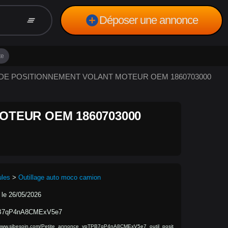
add_circle
Déposer une annonce
clear_all
te
TIL DE POSITIONNEMENT VOLANT MOTEUR OEM 1860703000
OTEUR OEM 1860703000
ules
>
Outillage auto moco camion
 le 26/05/2026
B7qP4nA8CMExV5e7
/www.sibesoin.com/Petite_annonce_ypTPB7qP4nA8CMExV5e7_outil_posit