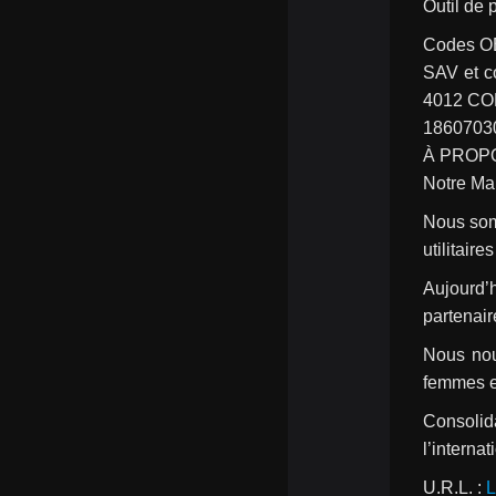
Outil de 
Codes O
SAV et 
4012 CO
1860703
À PROP
Notre Ma
Nous somm
utilitaire
Aujourd’
partenair
Nous nou
femmes ex
Consolid
l’internat
U.R.L. : 
L