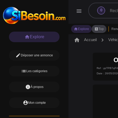
search
menu
0
home
looks_one
Explore
Top
Ren
home
Explore
home
chevron_right
Accueil
Véhic
edit
Déposer une annonce
O
Ref : ypTPB7q
list
Les catégories
Date : 26/05/202
info
À propos
account_circle
Mon compte