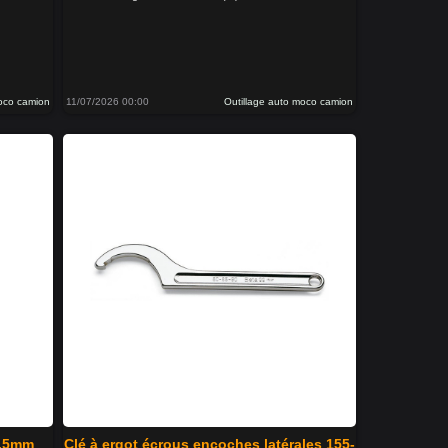
moco camion
11/07/2026 00:00
Outillage auto moco camion
1.5mm
Clé à ergot écrous encoches latérales 155-