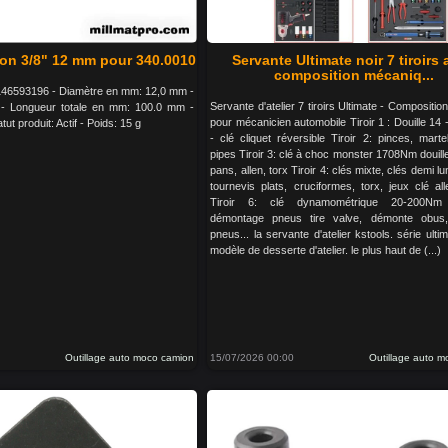
on 3/8" 12 mm pour 340.0010
Servante Ultimate noir 7 tiroirs
composition mécaniq...
46593196 - Diamètre en mm: 12,0 mm -
Servante d'atelier 7 tiroirs Ultimate - Composition
 - Longueur totale en mm: 100.0 mm -
pour mécanicien automobile Tiroir 1 : Douille 14 -
tut produit: Actif - Poids: 15 g
- clé cliquet réversible Tiroir 2: pinces, martel
pipes Tiroir 3: clé à choc monster 1708Nm douil
pans, allen, torx Tiroir 4: clés mixte, clés demi lu
tournevis plats, cruciformes, torx, jeux clé al
Tiroir 6: clé dynamométrique 20-200Nm 
démontage pneus tire valve, démonte obus
pneus... la servante d'atelier kstools. série ultim
modèle de desserte d'atelier. le plus haut de (...)
Outillage auto moco camion
15/07/2026 00:00
Outillage auto 