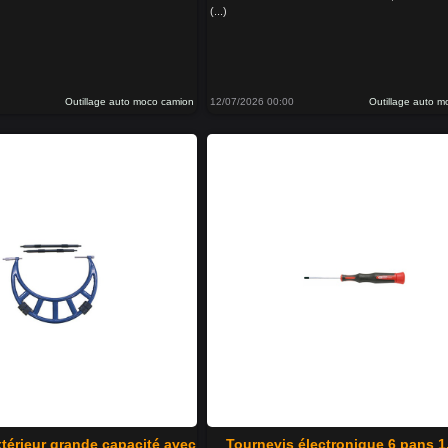
(...)
Outillage auto moco camion
12/07/2026 00:00
Outillage auto 
térieur grande capacité avec
Tournevis électronique 6 pans 