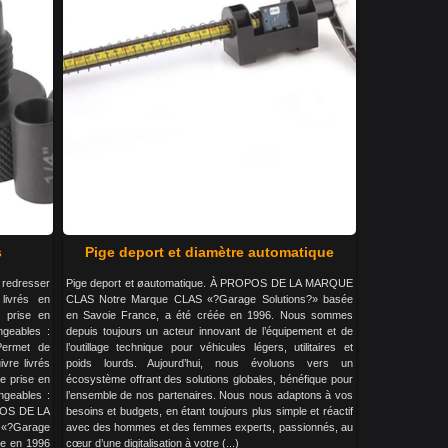
s
Pige deport et diamètre automatique
redresser
Pige deport et øautomatique. À PROPOS DE LA MARQUE
livrés en
CLAS Notre Marque CLAS «?Garage Solutions?» basée
 prise en
en Savoie France, a été créée en 1996. Nous sommes
ngeables :
depuis toujours un acteur innovant de l’équipement et de
ermet de
l’outillage technique pour véhicules légers, utilitaires et
ivre livrés
poids lourds. Aujourd’hui, nous évoluons vers un
e prise en
écosystème offrant des solutions globales, bénéfique pour
angeables :
l’ensemble de nos partenaires. Nous nous adaptons à vos
POS DE LA
besoins et budgets, en étant toujours plus simple et réactif
?Garage
avec des hommes et des femmes experts, passionnés, au
ée en 1996
cœur d’une digitalisation à votre (...)