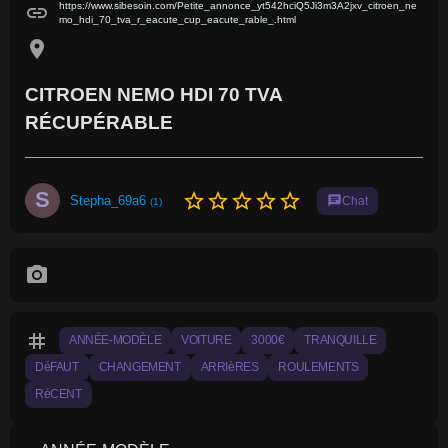
https://www.sibesoin.com/Petite_annonce_yt542hciQ5Ji3m3A2jxv_citroen_ne
link
mo_hdi_70_tva_r_eacute_cup_eacute_rable_.html
location_on
CITROEN NEMO HDI 70 TVA
RÉCUPÉRABLE
S
star_border
star_border
star_border
star_border
star_border
Stepha_69a6
chat
Chat
(1)
photo_camera
tag
ANNÉE-MODÈLE
VOITURE
3000€
TRANQUILLE
DéFAUT
CHANGEMENT
ARRIèRES
ROULEMENTS
RéCENT