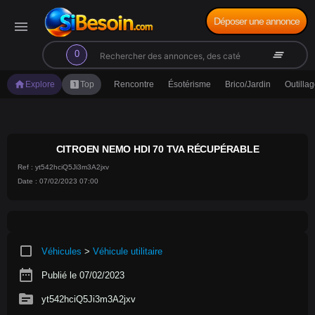
Déposer une annonce
menu
search
clear_all
0
home
looks_one
Explore
Top
Rencontre
Ésotérisme
Brico/Jardin
Outilla
CITROEN NEMO HDI 70 TVA RÉCUPÉRABLE
Ref : yt542hciQ5Ji3m3A2jxv
Date : 07/02/2023 07:00
crop_square
Véhicules
>
Véhicule utilitaire
date_range
Publié le 07/02/2023
source
yt542hciQ5Ji3m3A2jxv