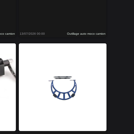
moco camion
13/07/2026 00:00
Outillage auto moco camion