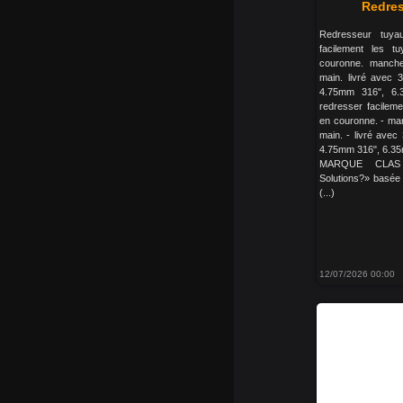
Redres
Redresseur tuya
facilement les t
couronne. manche
main. livré avec 3
4.75mm 316", 6
redresser facileme
en couronne. - man
main. - livré avec
4.75mm 316", 6.3
MARQUE CLAS 
Solutions?» basée
(...)
12/07/2026 00:00