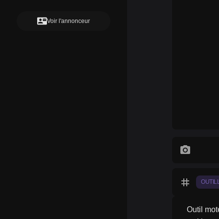
contact_mail
Voir l'annonceur
photo_camera
tag
OUTIL
Outil mot