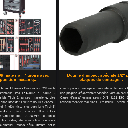
ltimate noir 7 tiroirs avec
Douille d’impact spéciale 1/2'' 
osition mécaniq...
plaques de centrage...
 tiroirs Ultimate - Composition 231 outils
spécifique au montage et démontage des vis à t
omobile Tiroir 1 : Douille 14 - douille 12
des plaques d’écartement vissées Version robu
sible Tiroir 2: pinces, martellerie, clés
Carré d’entraînement selon DIN 3121 ISO 
é à choc monster 1708Nm douilles chocs 6
actionnement de machines Tête brunie Chrome
roir 4: clés mixte, clés demi lune Tiroir 5:
ruciformes, torx, jeux clé allen et torx
ynamométrique 20-200Nm essentiel
 tire valve, démonte obus, démonte
 d'atelier kstools. série ultimate. est le