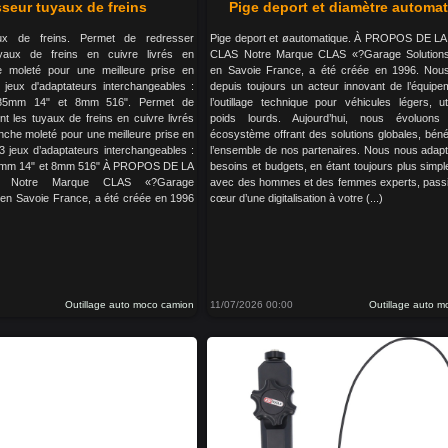
seur tuyaux de freins
Pige deport et diamètre automa
ux de freins. Permet de redresser
Pige deport et øautomatique. À PROPOS DE 
uyaux de freins en cuivre livrés en
CLAS Notre Marque CLAS «?Garage Solution
 moleté pour une meilleure prise en
en Savoie France, a été créée en 1996. No
 jeux d'adaptateurs interchangeables :
depuis toujours un acteur innovant de l’équipe
.35mm 14" et 8mm 516". Permet de
l’outillage technique pour véhicules légers, uti
nt les tuyaux de freins en cuivre livrés
poids lourds. Aujourd’hui, nous évoluon
che moleté pour une meilleure prise en
écosystème offrant des solutions globales, béné
 3 jeux d’adaptateurs interchangeables :
l’ensemble de nos partenaires. Nous nous adap
5mm 14" et 8mm 516" À PROPOS DE LA
besoins et budgets, en étant toujours plus simple
Notre Marque CLAS «?Garage
avec des hommes et des femmes experts, pass
 en Savoie France, a été créée en 1996
cœur d’une digitalisation à votre (...)
Outillage auto moco camion
11/07/2026 00:00
Outillage auto 