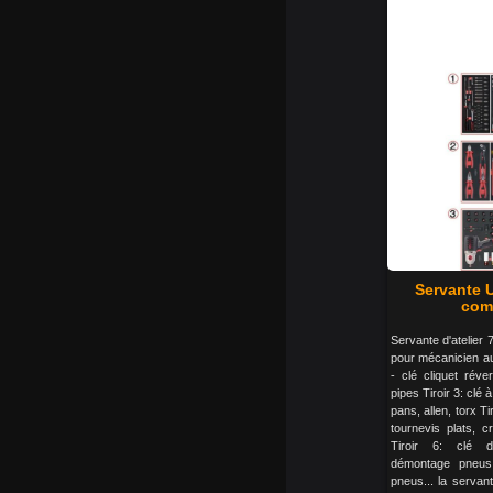
Servante U
comp
Servante d'atelier 7
pour mécanicien aut
- clé cliquet réver
pipes Tiroir 3: cl
pans, allen, torx Ti
tournevis plats, c
Tiroir 6: clé d
démontage pneus
pneus... la servante