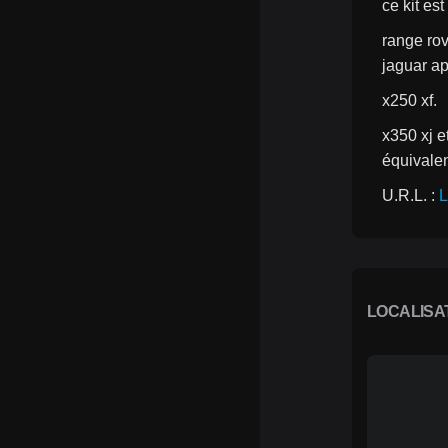
ce kit es
range rov
jaguar ap
x250 xf.
x350 xj e
équivale
U.R.L. : 
L
LOCALISA