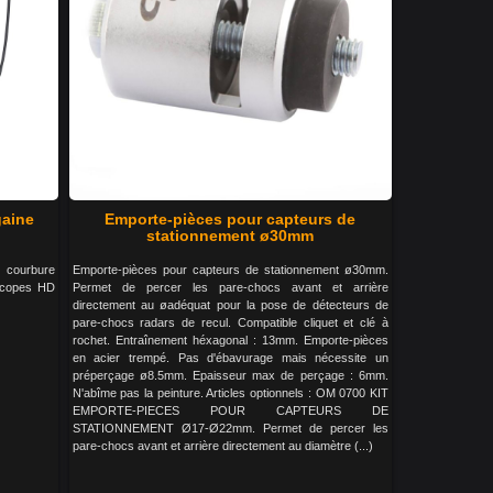
gaine
Emporte-pièces pour capteurs de
stationnement ø30mm
e courbure
Emporte-pièces pour capteurs de stationnement ø30mm.
scopes HD
Permet de percer les pare-chocs avant et arrière
directement au øadéquat pour la pose de détecteurs de
pare-chocs radars de recul. Compatible cliquet et clé à
rochet. Entraînement héxagonal : 13mm. Emporte-pièces
en acier trempé. Pas d'ébavurage mais nécessite un
préperçage ø8.5mm. Epaisseur max de perçage : 6mm.
N'abîme pas la peinture. Articles optionnels : OM 0700 KIT
EMPORTE-PIECES POUR CAPTEURS DE
STATIONNEMENT Ø17-Ø22mm. Permet de percer les
pare-chocs avant et arrière directement au diamètre (...)