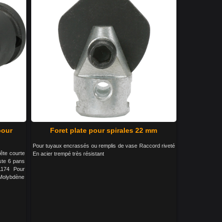
pour
Foret plate pour spirales 22 mm
Pour tuyaux encrassés ou remplis de vase Raccord riveté
ête courte
En acier trempé très résistant
ste 6 pans
1174 Pour
-Molybdène