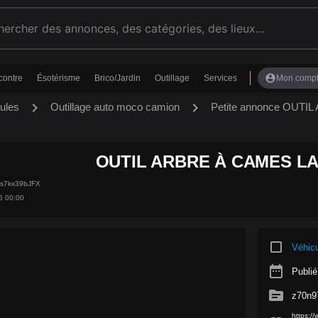
account_circle
contre
Ésotérisme
Brico/Jardin
Outillage
Services
Mon comp
chevron_right
chevron_right
ules
Outillage auto moco camion
Petite annonce OUT
OUTIL ARBRE À CAMES L
xs7kx39bJFX
6 00:00
crop_square
Véhic
date_range
Publié
source
z70n9
https:/