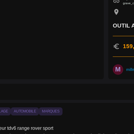
link
grave_c
location_on
OUTIL
euro
159
M
mill
LAGE
AUTOMOBILE
MARQUES
eur tdv6 range rover sport