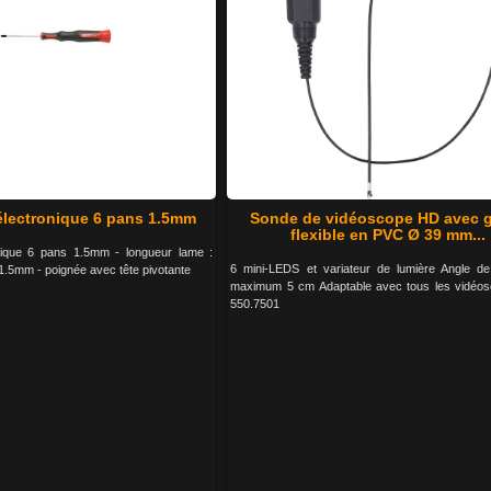
électronique 6 pans 1.5mm
Sonde de vidéoscope HD avec 
flexible en PVC Ø 39 mm...
nique 6 pans 1.5mm - longueur lame :
6 mini-LEDS et variateur de lumière Angle d
1.5mm - poignée avec tête pivotante
maximum 5 cm Adaptable avec tous les vidéo
550.7501