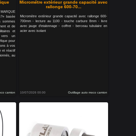
tique
Micrométre extérieur grande capacité avec
rallonge 600-70...
LA MARQUE
Micrométre extérieur grande capacité avec rallonge 600-
s?» basée
700mm - lecture au 1100 - touche carbure 8mm - livre
us sommes
avec jauge d'etalonnage - coffret - berceau tubulaire en
ment et de
acier avec isolant
litaires et
s vers un
fique pour
tons à vos
 et réactif
ionnés, au
moco camion
10/07/2026 00:00
Outillage auto moco camion