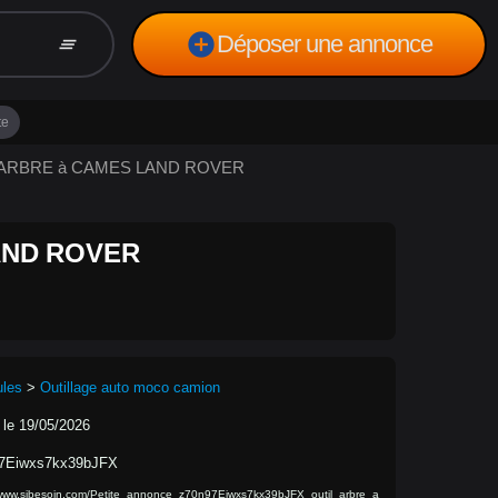
add_circle
Déposer une annonce
clear_all
te
IL ARBRE à CAMES LAND ROVER
AND ROVER
ules
>
Outillage auto moco camion
 le 19/05/2026
7Eiwxs7kx39bJFX
/www.sibesoin.com/Petite_annonce_z70n97Eiwxs7kx39bJFX_outil_arbre_a