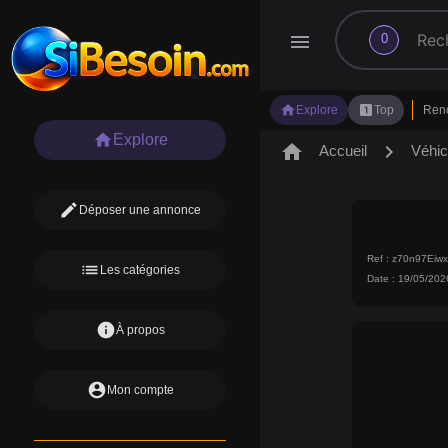
search
menu
0
home
looks_one
Explore
Top
Ren
home
Explore
home
chevron_right
Accueil
Véhic
edit
Déposer une annonce
Ref : z70n97Eiw
list
Les catégories
Date : 19/05/202
info
À propos
account_circle
Mon compte