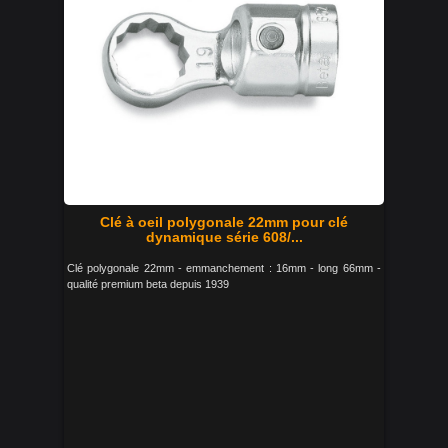
Clé à oeil polygonale 22mm pour clé
dynamique série 608/...
Clé polygonale 22mm - emmanchement : 16mm - long 66mm -
qualité premium beta depuis 1939