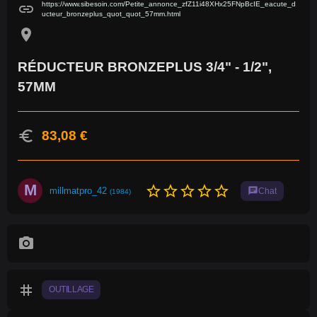
https://www.sibesoin.com/Petite_annonce_zfZ11i48XHx25FNpBcIE_eacute_d
link
ucteur_bronzeplus_quot_quot_57mm.html
location_on
RÉDUCTEUR BRONZEPLUS 3/4" - 1/2",
57MM
euro
83,08 €
M
star_border
star_border
star_border
star_border
star_border
millmatpro_42
chat
Chat
(1984)
photo_camera
tag
OUTILLAGE