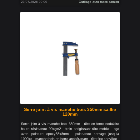
23/07/2026 00:00
Outillage auto moco camion
Serre joint à vis manche bois 350mm saillie
120mm
Serre joint à vis manche bois 350mm - tête en fonte nodulaire
haute résistance 90kgm2 - frein antiglissant tête mobile - tige
avec peinture epoxy35x8mm - puissance serrage jusqu'a
1000kg - manche bois en hetre antidérapant - tête fixe chevillee -