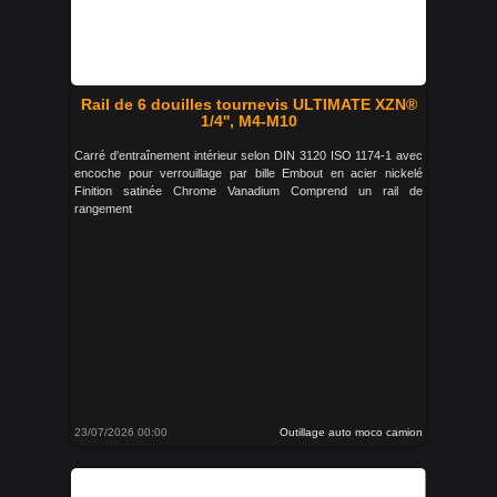
Rail de 6 douilles tournevis ULTIMATE XZN®
1/4'', M4-M10
Carré d'entraînement intérieur selon DIN 3120 ISO 1174-1 avec
encoche pour verrouillage par bille Embout en acier nickelé
Finition satinée Chrome Vanadium Comprend un rail de
rangement
23/07/2026 00:00
Outillage auto moco camion