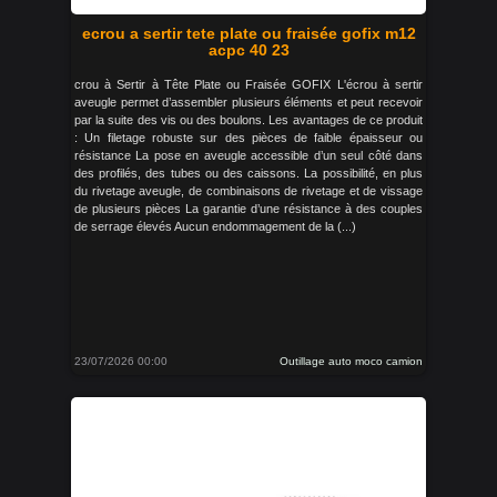
ecrou a sertir tete plate ou fraisée gofix m12
acpc 40 23
crou à Sertir à Tête Plate ou Fraisée GOFIX L'écrou à sertir
aveugle permet d’assembler plusieurs éléments et peut recevoir
par la suite des vis ou des boulons. Les avantages de ce produit
: Un filetage robuste sur des pièces de faible épaisseur ou
résistance La pose en aveugle accessible d’un seul côté dans
des profilés, des tubes ou des caissons. La possibilité, en plus
du rivetage aveugle, de combinaisons de rivetage et de vissage
de plusieurs pièces La garantie d’une résistance à des couples
de serrage élevés Aucun endommagement de la (...)
23/07/2026 00:00
Outillage auto moco camion