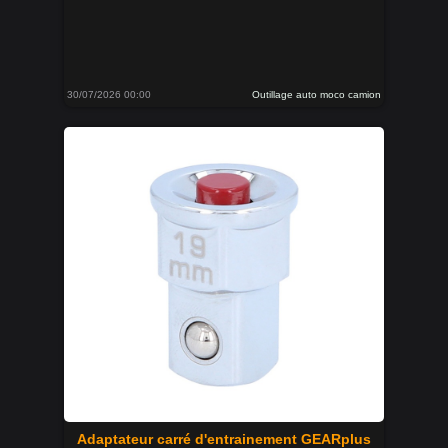
30/07/2026 00:00
Outillage auto moco camion
Adaptateur carré d'entrainement GEARplus