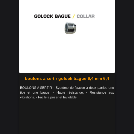
boulons a sertir golock bague 6,4 mm 6,4
BOULONS A SERTIR - Système de fixation à deux parties une
tige et une bague. - Haute résistance. - Résistance aux
vibrations. - Facile à poser et Inviolable.