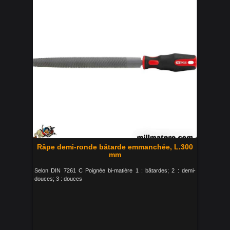
Râpe demi-ronde bâtarde emmanchée, L.300
mm
Selon DIN 7261 C Poignée bi-matière 1 : bâtardes; 2 : demi-
douces; 3 : douces