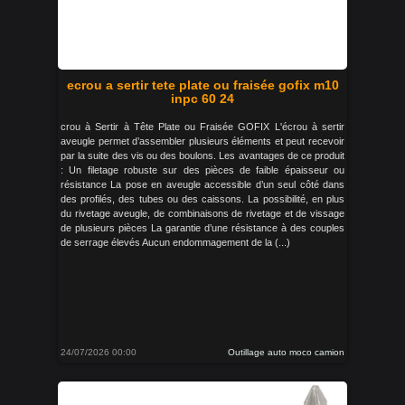
ecrou a sertir tete plate ou fraisée gofix m10
inpc 60 24
crou à Sertir à Tête Plate ou Fraisée GOFIX L'écrou à sertir
aveugle permet d’assembler plusieurs éléments et peut recevoir
par la suite des vis ou des boulons. Les avantages de ce produit
: Un filetage robuste sur des pièces de faible épaisseur ou
résistance La pose en aveugle accessible d’un seul côté dans
des profilés, des tubes ou des caissons. La possibilité, en plus
du rivetage aveugle, de combinaisons de rivetage et de vissage
de plusieurs pièces La garantie d’une résistance à des couples
de serrage élevés Aucun endommagement de la (...)
24/07/2026 00:00
Outillage auto moco camion