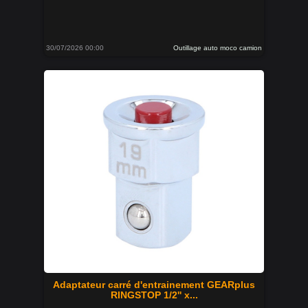
30/07/2026 00:00
Outillage auto moco camion
Adaptateur carré d'entrainement GEARplus
RINGSTOP 1/2'' x...