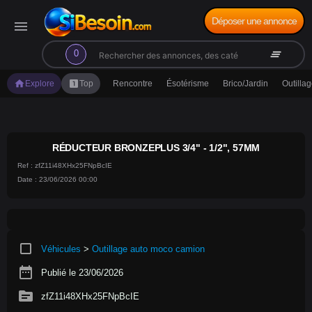
Déposer une annonce
menu
search
clear_all
0
home
looks_one
Explore
Top
Rencontre
Ésotérisme
Brico/Jardin
Outilla
RÉDUCTEUR BRONZEPLUS 3/4" - 1/2", 57MM
Ref : zfZ11i48XHx25FNpBcIE
Date : 23/06/2026 00:00
crop_square
Véhicules
>
Outillage auto moco camion
date_range
Publié le 23/06/2026
source
zfZ11i48XHx25FNpBcIE