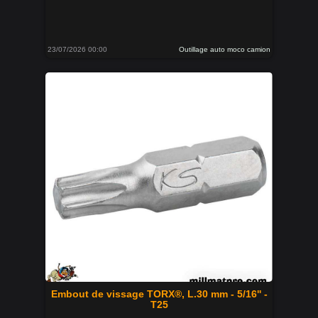
23/07/2026 00:00
Outillage auto moco camion
Embout de vissage TORX®, L.30 mm - 5/16'' -
T25