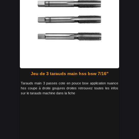
Jeu de 3 tarauds main hss bsw 7/16"
Tarauds main 3 passes cote en pouce bsw application nuance
hss coupe à droite goujures droites retrouvez toutes les infos
sur le tarauds machine dans la fiche