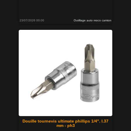
23/07/2026 00:00
Outillage auto moco camion
Douille tournevis ultimate phillips 1/4". l.37
mm - ph3