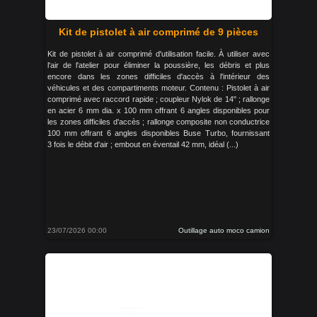
Kit de pistolet à air comprimé de 9 pièces
Kit de pistolet à air comprimé d'utilisation facile. À utiliser avec
l'air de l'atelier pour éliminer la poussière, les débris et plus
encore dans les zones difficiles d'accès à l'intérieur des
véhicules et des compartiments moteur. Contenu : Pistolet à air
comprimé avec raccord rapide ; coupleur Nylok de 14" ; rallonge
en acier 6 mm dia. x 100 mm offrant 6 angles disponibles pour
les zones difficiles d'accès ; rallonge composite non conductrice
100 mm offrant 6 angles disponibles Buse Turbo, fournissant
3 fois le débit d'air ; embout en éventail 42 mm, idéal (...)
23/07/2026 00:00
Outillage auto moco camion