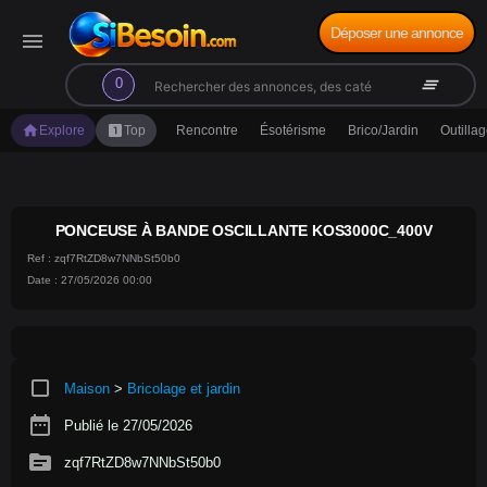
Déposer une annonce
menu
search
clear_all
0
home
looks_one
Explore
Top
Rencontre
Ésotérisme
Brico/Jardin
Outilla
PONCEUSE À BANDE OSCILLANTE KOS3000C_400V
Ref : zqf7RtZD8w7NNbSt50b0
Date : 27/05/2026 00:00
crop_square
Maison
>
Bricolage et jardin
date_range
Publié le 27/05/2026
source
zqf7RtZD8w7NNbSt50b0