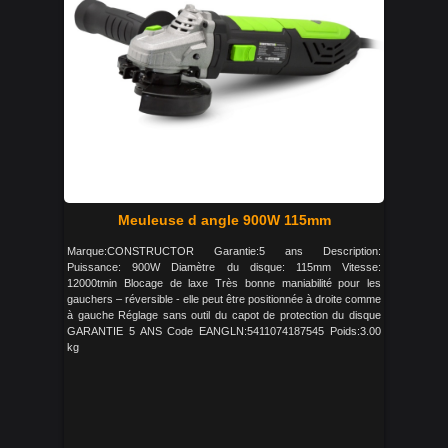
Meuleuse d angle 900W 115mm
Marque:CONSTRUCTOR Garantie:5 ans Description:
Puissance: 900W Diamètre du disque: 115mm Vitesse:
12000tmin Blocage de laxe Très bonne maniabilité pour les
gauchers – réversible - elle peut être positionnée à droite comme
à gauche Réglage sans outil du capot de protection du disque
GARANTIE 5 ANS Code EANGLN:5411074187545 Poids:3.00
kg