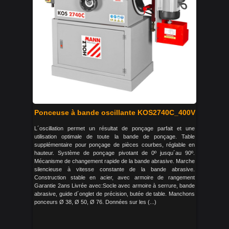
Ponceuse à bande oscillante KOS2740C_400V
L´oscillation permet un résultat de ponçage parfait et une
utilisation optimale de toute la bande de ponçage. Table
supplémentaire pour ponçage de pièces courbes, réglable en
hauteur. Système de ponçage pivotant de 0º jusqu´au 90º.
Mécanisme de changement rapide de la bande abrasive. Marche
silencieuse à vitesse constante de la bande abrasive.
Construction stable en acier, avec armoire de rangement
Garantie 2ans Livrée avec:Socle avec armoire à serrure, bande
abrasive, guide d´onglet de précision, butée de table. Manchons
ponceurs Ø 38, Ø 50, Ø 76. Données sur les (...)