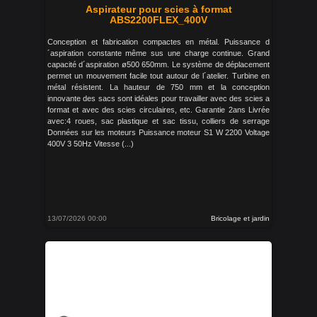
Aspirateur pour scies à format
ABS2200FLEX_400V
Conception et fabrication compactes en métal. Puissance d
´aspiration constante même sus une charge continue. Grand
capacité d´aspiration ø500 650mm. Le système de déplacement
permet un mouvement facile tout autour de l´atelier. Turbine en
métal résistent. La hauteur de 750 mm et la conception
innovante des sacs sont idéales pour travailler avec des scies a
format et avec des scies circulaires, etc. Garantie 2ans Livrée
avec:4 roues, sac plastique et sac tissu, colliers de serrage
Données sur les moteurs Puissance moteur S1 W 2200 Voltage
400V 3 50Hz Vitesse (...)
13/07/2026 00:00
Bricolage et jardin