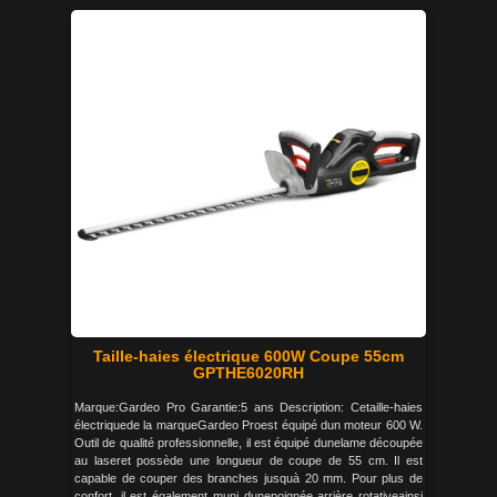
Taille-haies électrique 600W Coupe 55cm
GPTHE6020RH
Marque:Gardeo Pro Garantie:5 ans Description: Cetaille-haies
électriquede la marqueGardeo Proest équipé dun moteur 600 W.
Outil de qualité professionnelle, il est équipé dunelame découpée
au laseret possède une longueur de coupe de 55 cm. Il est
capable de couper des branches jusquà 20 mm. Pour plus de
confort, il est également muni dunepoignée arrière rotativeainsi