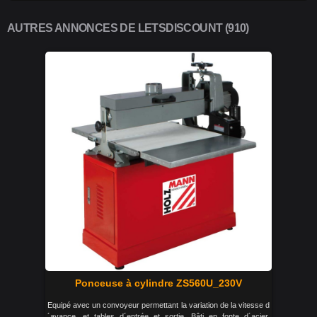
AUTRES ANNONCES DE LETSDISCOUNT (910)
Ponceuse à cylindre ZS560U_230V
Equipé avec un convoyeur permettant la variation de la vitesse d
´avance, et tables d´entrée et sortie. Bâti en fonte d´acier.