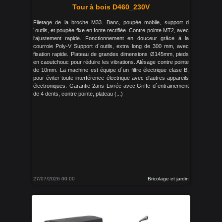
Tour à bois D460_230V
Filetage de la broche M33. Banc, poupée mobile, support d
´outils, et poupée fixe en fonte rectifiée. Contre pointe MT2, avec
l‘ajustement rapide. Fonctionnement en douceur grâce à la
courroie Poly-V Support d´outils, extra long de 300 mm, avec
fixation rapide. Plateau de grandes dimensions Ø145mm, pieds
en caoutchouc pour réduire les vibrations. Alésage contre pointe
de 10mm. La machine est équipe d´un filtre électrique clase B,
pour éviter toute interférence électrique avec d‘autres appareils
électroniques. Garantie 2ans Livrée avec:Griffe d´entrainement
de 4 dents, contre pointe, plateau (...)
27/07/2026 00:00
Bricolage et jardin