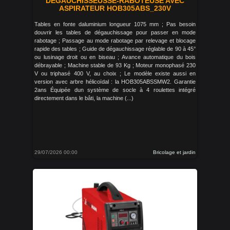
DÉGAUCHISSEUSSE-RABOTEUSE AVEC
ASPIRATEUR HOB305ABS_230V
Tables en fonte daluminium longueur 1075 mm ; Pas besoin
douvrir les tables de dégauchissage pour passer en mode
rabotage ; Passage au mode rabotage par relevage et blocage
rapide des tables ; Guide de dégauchissage réglable de 90 à 45°
ou lusinage droit ou en biseau ; Avance automatique du bois
débrayable ; Machine stable de 93 Kg ; Moteur monophasé 230
V ou triphasé 400 V, au choix ; Le modèle existe aussi en
version avec arbre hélicoïdal : la HOB305ABSSMW2. Garantie
2ans Équipée dun système de socle à 4 roulettes intégré
directement dans le bâti, la machine (...)
29/07/2026 00:00
Bricolage et jardin