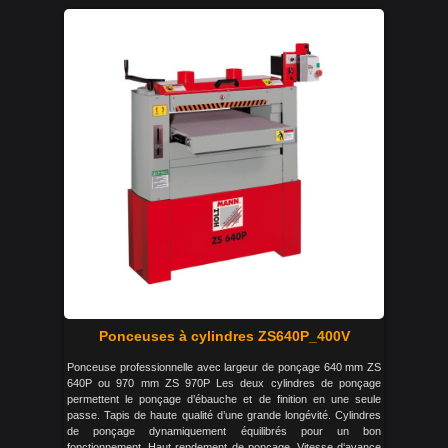
Ponceuses à cylindres ZS640P_400V
Ponceuse professionnelle avec largeur de ponçage 640 mm ZS
640P ou 970 mm ZS 970P Les deux cylindres de ponçage
permettent le ponçage d’ébauche et de finition en une seule
passe. Tapis de haute qualité d’une grande longévité. Cylindres
de ponçage dynamiquement équilibrés pour un bon
fonctionnement. Haut rendement de ponçage. Vitesse d‘avance