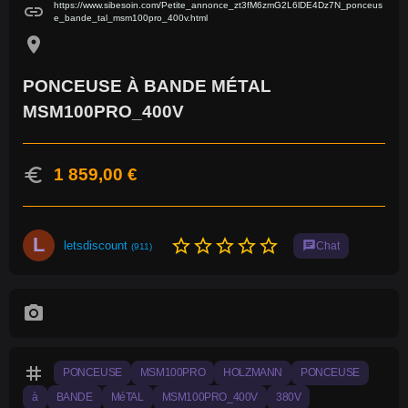
https://www.sibesoin.com/Petite_annonce_zt3fM6zmG2L6lDE4Dz7N_ponceus
link
e_bande_tal_msm100pro_400v.html
location_on
PONCEUSE À BANDE MÉTAL
MSM100PRO_400V
euro
1 859,00 €
L
star_border
star_border
star_border
star_border
star_border
letsdiscount
chat
Chat
(911)
photo_camera
tag
PONCEUSE
MSM100PRO
HOLZMANN
PONCEUSE
à
BANDE
MéTAL
MSM100PRO_400V
380V