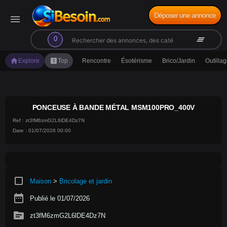
Déposer une annonce
menu
search
clear_all
0
home
looks_one
Explore
Top
Rencontre
Ésotérisme
Brico/Jardin
Outilla
PONCEUSE À BANDE MÉTAL MSM100PRO_400V
Ref : zt3fM6zmG2L6lDE4Dz7N
Date : 01/07/2026 00:00
crop_square
Maison
>
Bricolage et jardin
date_range
Publié le 01/07/2026
source
zt3fM6zmG2L6lDE4Dz7N