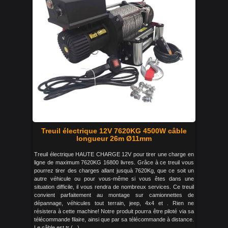
Treuil électrique 12V 7620KG 4500W câble
longueur 26m Ø11mm
Treuil électrique HAUTE CHARGE 12V pour tirer une charge en
ligne de maximum 7620KG 16800 livres. Grâce à ce treuil vous
pourrez tirer des charges allant jusquà 7620Kg, que ce soit un
autre véhicule ou pour vous-même si vous êtes dans une
situation difficile, il vous rendra de nombreux services. Ce treuil
convient parfaitement au montage sur camionnettes de
dépannage, véhicules tout terrain, jeep, 4x4 et . Rien ne
résistera à cette machine! Notre produit pourra être piloté via sa
télécommande filaire, ainsi que par sa télécommande à distance.
Le câble est tr (...)