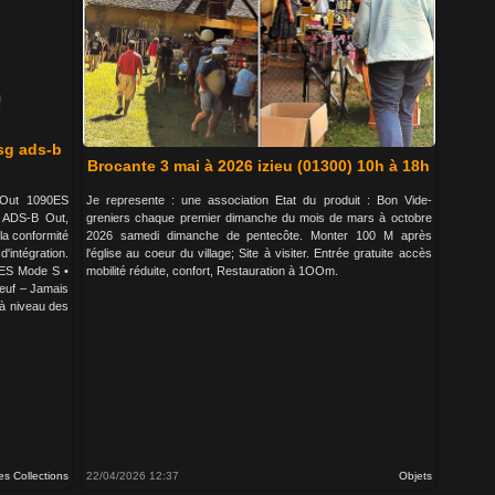
sg ads-b
Brocante 3 mai à 2026 izieu (01300) 10h à 18h
 Out 1090ES
Je represente : une association Etat du produit : Bon Vide-
 ADS-B Out,
greniers chaque premier dimanche du mois de mars à octobre
la conformité
2026 samedi dimanche de pentecôte. Monter 100 M après
d'intégration.
l'église au coeur du village; Site à visiter. Entrée gratuite accès
0ES Mode S •
mobilité réduite, confort, Restauration à 1OOm.
 Neuf – Jamais
 à niveau des
es Collections
22/04/2026 12:37
Objets