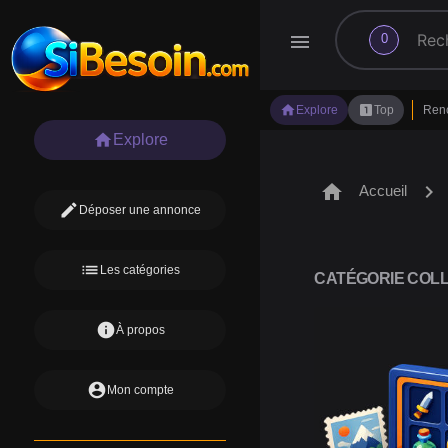
search
menu
0
home
looks_one
Explore
Top
Ren
home
Explore
home
chevron_right
Accueil
edit
Déposer une annonce
list
Les catégories
CATÉGORIE COLL
info
À propos
account_circle
Mon compte