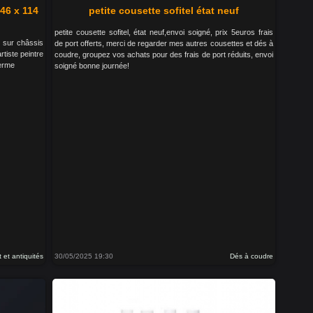
146 x 114
petite cousette sofitel état neuf
petite cousette sofitel, état neuf,envoi soigné, prix 5euros frais
e sur châssis
de port offerts, merci de regarder mes autres cousettes et dés à
tiste peintre
coudre, groupez vos achats pour des frais de port réduits, envoi
ferme
soigné bonne journée!
t et antiquités
30/05/2025 19:30
Dés à coudre