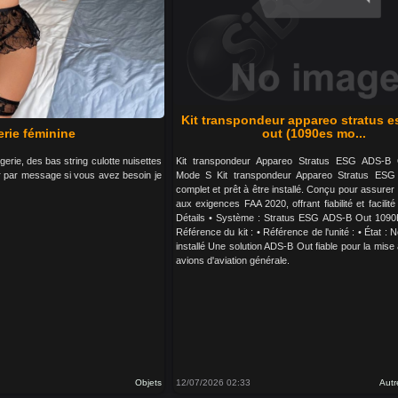
Kit transpondeur appareo stratus e
erie féminine
out (1090es mo...
gerie, des bas string culotte nuisettes
Kit transpondeur Appareo Stratus ESG ADS-B
 par message si vous avez besoin je
Mode S Kit transpondeur Appareo Stratus ESG
complet et prêt à être installé. Conçu pour assurer 
aux exigences FAA 2020, offrant fiabilité et facilité 
Détails • Système : Stratus ESG ADS-B Out 109
Référence du kit : • Référence de l'unité : • État :
installé Une solution ADS-B Out fiable pour la mise
avions d'aviation générale.
Objets
12/07/2026 02:33
Autr