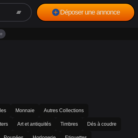
add_circle
Déposer une annonce
clear_all
te
les
Monnaie
Autres Collections
ters
Art et antiquités
Timbres
Dés à coudre
Poupées
Horlogerie
Etiquettes