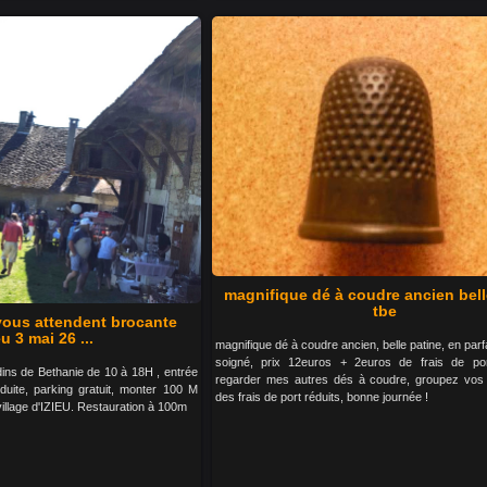
magnifique dé à coudre ancien bell
tbe
 vous attendent brocante
eu 3 mai 26 ...
magnifique dé à coudre ancien, belle patine, en parfa
soigné, prix 12euros + 2euros de frais de po
dins de Bethanie de 10 à 18H , entrée
regarder mes autres dés à coudre, groupez vos
éduite, parking gratuit, monter 100 M
des frais de port réduits, bonne journée !
village d'IZIEU. Restauration à 100m