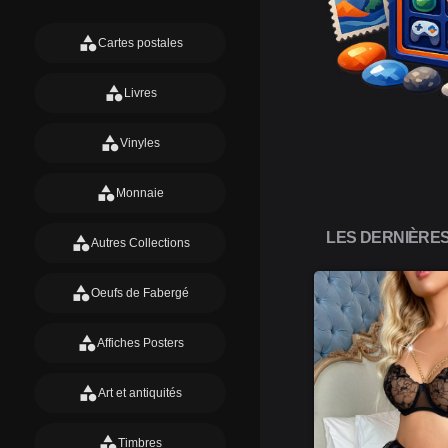
category
Cartes postales
category
Livres
category
Vinyles
category
Monnaie
LES DERNIÈRE
category
Autres Collections
category
Oeufs de Fabergé
category
Affiches Posters
category
Art et antiquités
category
Timbres