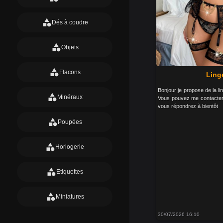
category
Dés à coudre
category
Objets
category
Flacons
Ling
Bonjour je propose de la lin
category
Minéraux
Vous pouvez me contacter
vous répondrez à bientôt
category
Poupées
category
Horlogerie
category
Etiquettes
category
Miniatures
30/07/2026 16:10