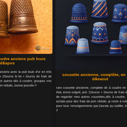
coudre anciens pub louis
d&apos
anciens avec la pub louis d'or en très
cousette ancienne, complète, en 
ix 15euros le lot + 2euros de frais de
d&eacut
es autres dés à coudre, groupez vos
rt réduits, bonne journée !!
rare cousette ancienne, complete dé à coudre en la
état, envoi soigné, prix 12euros + 2euros de frais d
de regarder mes autres cousettes,dés à coudre,
achats pour des frais de port réduits. je reste à vot
pour tous renseignements que j'aurais pu oublier, 
!!