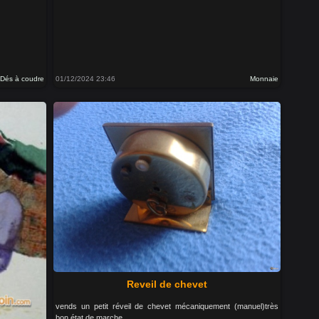
Dés à coudre
01/12/2024 23:46
Monnaie
Reveil de chevet
vends un petit réveil de chevet mécaniquement (manuel)très
bon état de marche