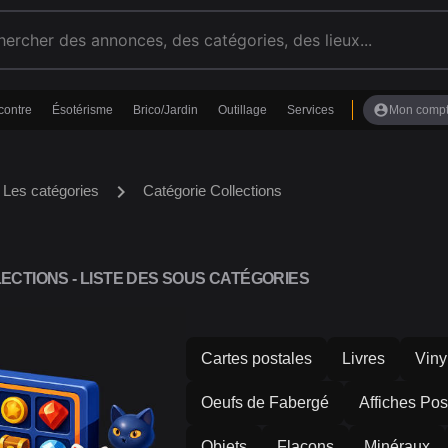
account_circle
contre
Ésotérisme
Brico/Jardin
Outillage
Services
Mon comp
chevron_right
Les catégories
Catégorie Collections
ECTIONS - LISTE DES SOUS CATÉGORIES
Cartes postales
Livres
Viny
Oeufs de Fabergé
Affiches Pos
Objets
Flacons
Minéraux