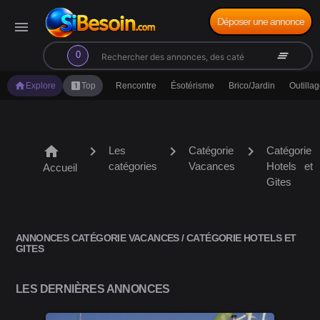
Déposer une annonce
menu
search
clear_all
0
home
looks_one
Explore
Top
Rencontre
Ésotérisme
Brico/Jardin
Outilla
home
chevron_right
chevron_right
chevron_right
Les
Catégorie
Catégorie
catégories
Vacances
Hotels et
Accueil
Gites
ANNONCES CATÉGORIE VACANCES / CATÉGORIE HOTELS ET
GITES
LES DERNIÈRES ANNONCES