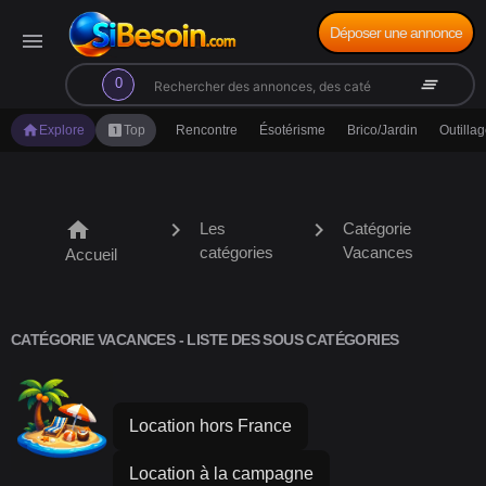
Déposer une annonce
menu
search
clear_all
0
home
looks_one
Explore
Top
Rencontre
Ésotérisme
Brico/Jardin
Outilla
home
chevron_right
chevron_right
Les
Catégorie
catégories
Vacances
Accueil
CATÉGORIE VACANCES - LISTE DES SOUS CATÉGORIES
Location hors France
Location à la campagne