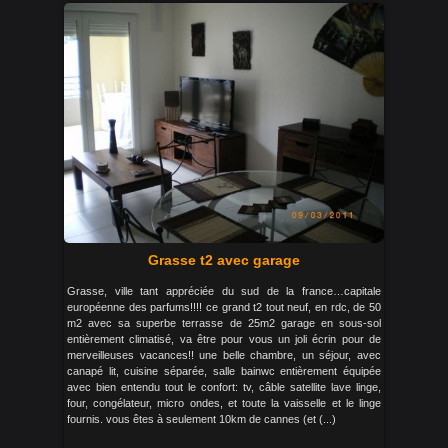
Grasse t2 avec garage
Grasse, ville tant appréciée du sud de la france…capitale
européenne des parfums!!!! ce grand t2 tout neuf, en rdc, de 50
m2 avec sa superbe terrasse de 25m2 garage en sous-sol
entièrement climatisé, va être pour vous un joli écrin pour de
merveilleuses vacances!! une belle chambre, un séjour, avec
canapé lit, cuisine séparée, salle bainwc entièrement équipée
avec bien entendu tout le confort: tv, câble satellite lave linge,
four, congélateur, micro ondes, et toute la vaisselle et le linge
fournis. vous êtes à seulement 10km de cannes (et (...)