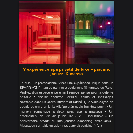
? expérience spa privatif de luxe – piscine,
jacuzzi & massa
Je suis : un professionnel Vivez une expérience unique dans un
SPA PRIVATIF haut de gamme à seulement 40 minutes de Paris.
Profitez d’un espace entièrement rénové, pensé pour la détente
absolue : piscine chauffée, jacuzzi, sauna et massages
relaxants dans un cadre intimiste et raffiné. Que vous soyez en
couple ou entre amis, la Villa Yucatán est le lieu idéal pour : • Un
moment romantique à deux avec spa & massage • Un
enterrement de vie de jeune fille (EVJF) inoubliable • Un
anniversaire privatif ou une journée cocooning entre amis ‍
Massages sur table ou quick massage disponibles (r (...)