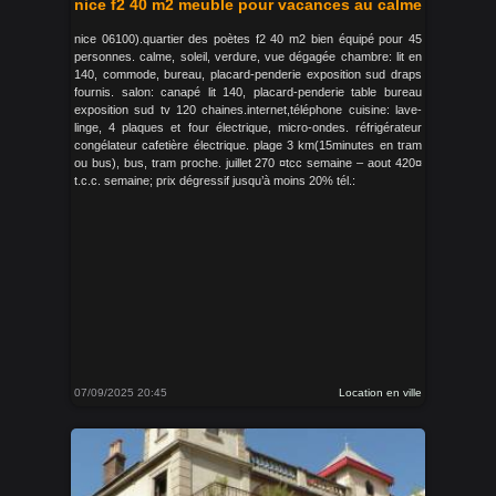
nice f2 40 m2 meuble pour vacances au calme
nice 06100).quartier des poètes f2 40 m2 bien équipé pour 45
personnes. calme, soleil, verdure, vue dégagée chambre: lit en
140, commode, bureau, placard-penderie exposition sud draps
fournis. salon: canapé lit 140, placard-penderie table bureau
exposition sud tv 120 chaines.internet,téléphone cuisine: lave-
linge, 4 plaques et four électrique, micro-ondes. réfrigérateur
congélateur cafetière électrique. plage 3 km(15minutes en tram
ou bus), bus, tram proche. juillet 270 ¤tcc semaine – aout 420¤
t.c.c. semaine; prix dégressif jusqu’à moins 20% tél.:
07/09/2025 20:45
Location en ville