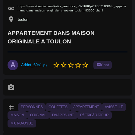
https://www.sibesoin.com/Petite_annonce_x3s1P8PpZf1B871B3D4u_apparte
link
ment_dans_maison_originale_a_toulon_toulon_83000_.html
location_on
toulon
APPARTEMENT DANS MAISON
ORIGINALE A TOULON
A
star_border
star_border
star_border
star_border
star_border
Arkint_69a1
chat
Chat
(1)
photo_camera
tag
PERSONNES
COUETTES
APPARTEMENT
VAISSELLE
MAISON
ORIGINAL
D&APOSUNE
RéFRIGéRATEUR
MICRO-ONDE