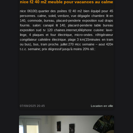
nice f2 40 m2 meuble pour vacances au calme
nice 06100).quartier des poètes f2 40 m2 bien équipé pour 45
personnes. calme, soleil, verdure, vue dégagée chambre: lit en
140, commode, bureau, placard-penderie exposition sud draps
fournis. salon: canapé lit 140, placard-penderie table bureau
exposition sud tv 120 chaines.internet,téléphone cuisine: lave-
linge, 4 plaques et four électrique, micro-ondes. réfrigérateur
congélateur cafetière électrique. plage 3 km(15minutes en tram
ou bus), bus, tram proche. juillet 270 ¤tcc semaine – aout 420¤
t.c.c. semaine; prix dégressif jusqu’à moins 20% tél.:
07/09/2025 20:45
Location en ville