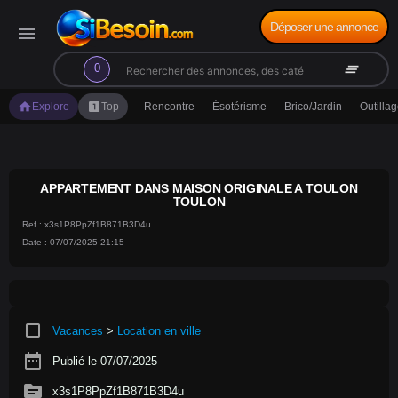
Déposer une annonce
menu
search
clear_all
0
home
looks_one
Explore
Top
Rencontre
Ésotérisme
Brico/Jardin
Outilla
APPARTEMENT DANS MAISON ORIGINALE A TOULON
TOULON
Ref : x3s1P8PpZf1B871B3D4u
Date : 07/07/2025 21:15
crop_square
Vacances
>
Location en ville
date_range
Publié le 07/07/2025
source
x3s1P8PpZf1B871B3D4u