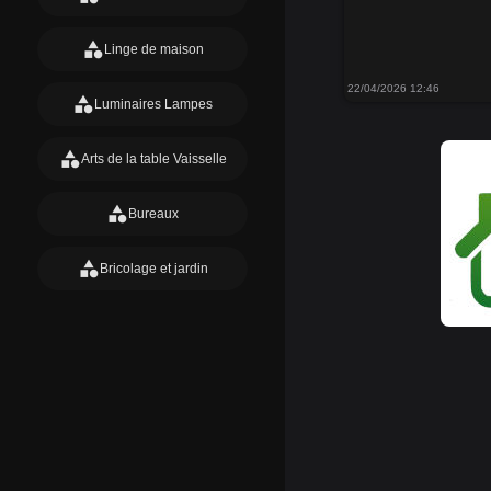
category
Linge de maison
22/04/2026 12:46
category
Luminaires Lampes
category
Arts de la table Vaisselle
category
Bureaux
category
Bricolage et jardin