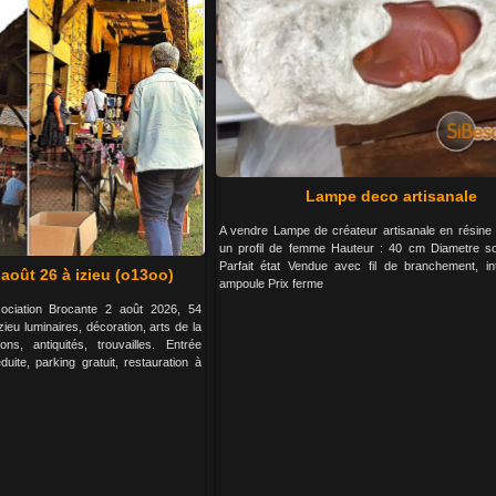
Lampe deco artisanale
A vendre Lampe de créateur artisanale en résine 
un profil de femme Hauteur : 40 cm Diametre s
Parfait état Vendue avec fil de branchement, int
 août 26 à izieu (o13oo)
ampoule Prix ferme
ociation Brocante 2 août 2026, 54
eu luminaires, décoration, arts de la
ions, antiquités, trouvailles. Entrée
duite, parking gratuit, restauration à