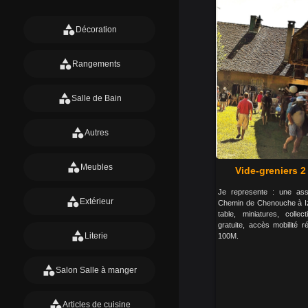
category
Décoration
category
Rangements
category
Salle de Bain
category
Autres
category
Meubles
Vide-greniers 2
Je represente : une ass
category
Extérieur
Chemin de Chenouche à Izi
table, miniatures, collect
gratuite, accès mobilité ré
category
Literie
100M.
category
Salon Salle à manger
category
Articles de cuisine