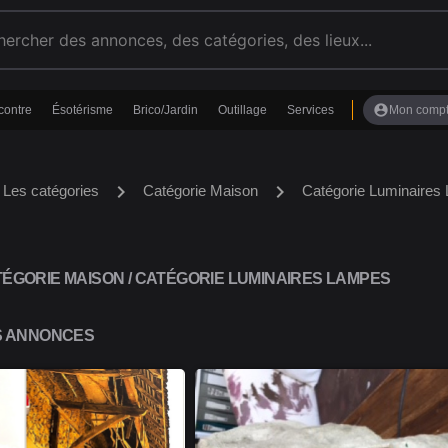
account_circle
contre
Ésotérisme
Brico/Jardin
Outillage
Services
Mon comp
chevron_right
chevron_right
Les catégories
Catégorie Maison
Catégorie Luminaires
GORIE MAISON / CATÉGORIE LUMINAIRES LAMPES
S ANNONCES