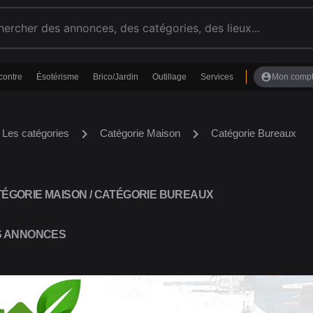
account_circle
contre
Ésotérisme
Brico/Jardin
Outillage
Services
Mon comp
chevron_right
chevron_right
Les catégories
Catégorie Maison
Catégorie Bureaux
ÉGORIE MAISON / CATÉGORIE BUREAUX
S ANNONCES