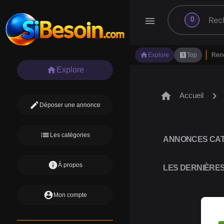
search
menu
0
home
looks_one
Explore
Top
Ren
home
Explore
home
chevron_right
Accueil
edit
Déposer une annonce
list
Les catégories
ANNONCES CAT
info
À propos
LES DERNIÈRE
account_circle
Mon compte