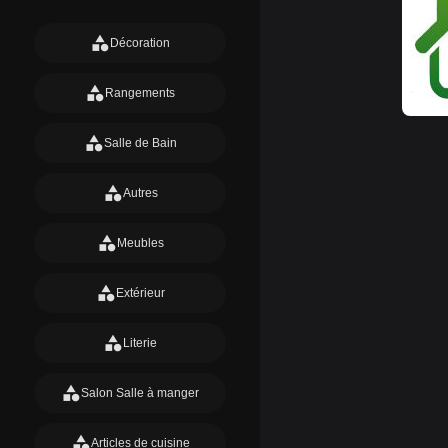
category
Décoration
category
Rangements
category
Salle de Bain
category
Autres
category
Meubles
category
Extérieur
category
Literie
category
Salon Salle à manger
category
Articles de cuisine