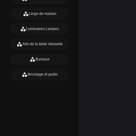
category
Linge de maison
category
Luminaires Lampes
category
Arts de la table Vaisselle
category
Bureaux
category
Bricolage et jardin