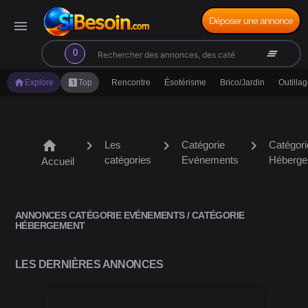
Déposer une annonce
menu
search
clear_all
0
home
looks_one
Explore
Top
Rencontre
Ésotérisme
Brico/Jardin
Outilla
home
chevron_right
chevron_right
chevron_right
Les
Catégorie
Catégori
catégories
Evénements
Héberge
Accueil
ANNONCES CATÉGORIE EVÉNEMENTS / CATÉGORIE
HÉBERGEMENT
LES DERNIÈRES ANNONCES