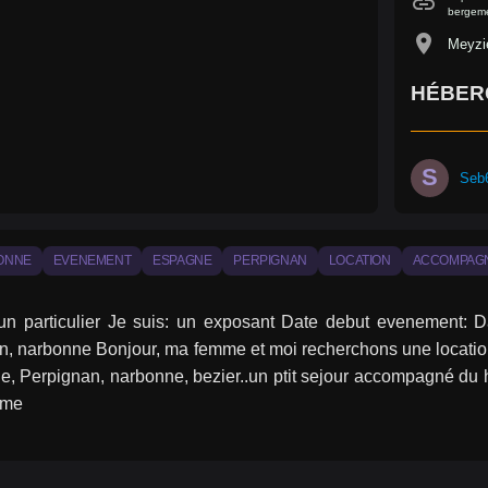
link
bergeme
location_on
Meyzi
HÉBER
S
Seb
ONNE
EVENEMENT
ESPAGNE
PERPIGNAN
LOCATION
ACCOMPAG
 un particulier Je suis: un exposant Date debut evenement: D
, narbonne Bonjour, ma femme et moi recherchons une location,
, Perpignan, narbonne, bezier..un ptit sejour accompagné du h
ume