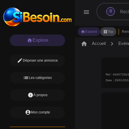
search
menu
0
home
looks_one
Explore
Top
Ren
home
Explore
home
chevron_right
Accueil
Evén
edit
Déposer une annonce
Ref : tHzfX72S
list
Les catégories
Date : 29/01/202
info
À propos
account_circle
Mon compte