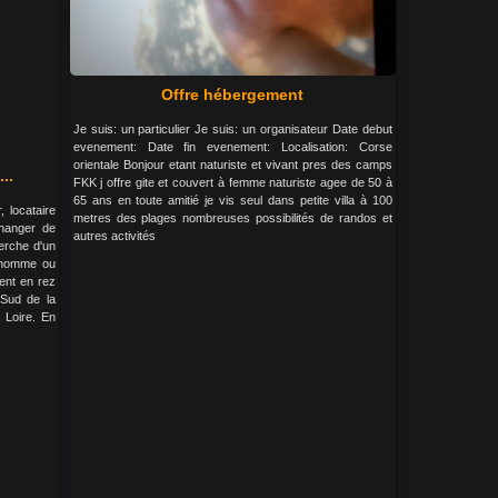
Offre hébergement
Je suis: un particulier Je suis: un organisateur Date debut
evenement: Date fin evenement: Localisation: Corse
orientale Bonjour etant naturiste et vivant pres des camps
...
FKK j offre gite et couvert à femme naturiste agee de 50 à
65 ans en toute amitié je vis seul dans petite villa à 100
 locataire
metres des plages nombreuses possibilités de randos et
changer de
autres activités
herche d'un
 homme ou
ent en rez
 Sud de la
 Loire. En