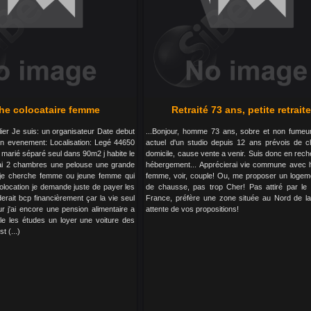
he colocataire femme
Retraité 73 ans, petite retraite
lier Je suis: un organisateur Date debut
...Bonjour, homme 73 ans, sobre et non fumeur,
in evenement: Localisation: Legé 44650
actuel d'un studio depuis 12 ans prévois de 
 marié séparé seul dans 90m2 j habite le
domicile, cause vente a venir. Suis donc en rec
j'ai 2 chambres une pelouse une grande
hébergement... Apprécierai vie commune avec
 je cherche femme ou jeune femme qui
femme, voir, couple! Ou, me proposer un logem
colocation je demande juste de payer les
de chausse, pas trop Cher! Pas attiré par le
erait bcp financièrement çar la vie seul
France, préfère une zone située au Nord de la
r j'ai encore une pension alimentaire a
attente de vos propositions!
le les études un loyer une voiture des
t (...)