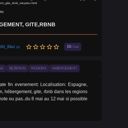
nt_gite_rbnb_meyzieu.html
eu
GEMENT, GITE,RBNB
star_border
star_border
star_border
star_border
star_border
691_69a1
chat
Chat
(2)
Né
BEZIERUN
REGIONS
HéBERGEMENT
ate fin evenement: Localisation: Espagne, 
 hébergement, gite, rbnb dans les regions 
ote ou pas..du 8 mai au 12 mai si possible 