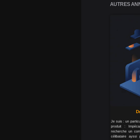
AUTRES ANN
D
Je suis : un partic
produit : Impéca
recherche un co
célibataire ayssi