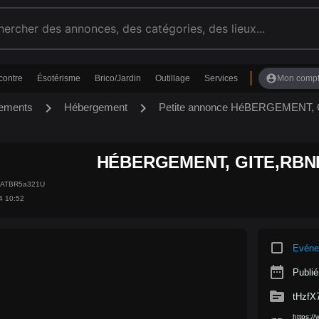
account_circle
contre
Ésotérisme
Brico/Jardin
Outillage
Services
Mon comp
chevron_right
chevron_right
ements
Hébergement
Petite annonce HéBERGEMENT,
HÉBERGEMENT, GITE,RBN
b3ATBR5a321U
4 10:52
crop_square
Evéne
date_range
Publié
source
tHzfX
https:/