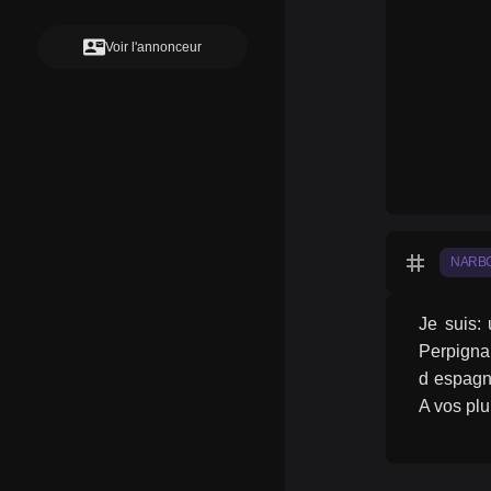
contact_mail
Voir l'annonceur
tag
NARB
Je suis:
Perpignan
d espagne
A vos pl