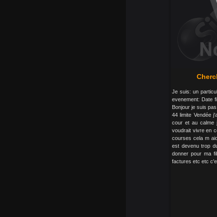
Cherc
Je suis: un particu
evenement: Date f
Bonjour je suis pas
44 limite Vendée 
cour et au calme
voudrait vivre en 
courses cela m aid
est devenu trop du
donner pour ma fil
factures etc etc c'es