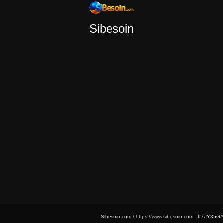
Sibesoin
Sibesoin.com / https://www.sibesoin.com - ID
JY35GA