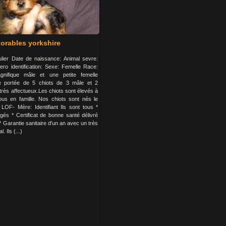
orables yorkshire
ulier Date de naissance: Animal sevre:
ro identification: Sexe: Femelle Race:
nifique mâle et une petite femelle
ne portée de 5 chiots de 3 mâle et 2
très affectueux.Les chiots sont élevés à
us en famille. Nos chiots sont nés le
LOF- Mère: Identifiant Ils sont tous *
gés * Certificat de bonne santé délivré
 * Garantie sanitaire d'un an avec un très
 Ils (...)