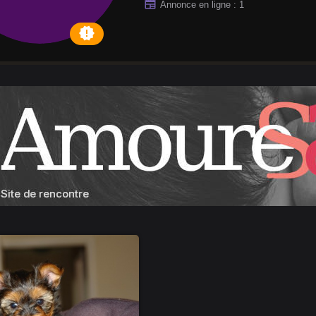
newspaper
Annonce en ligne : 1
new_releases