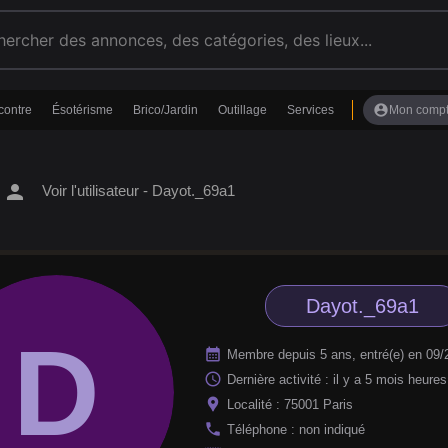
account_circle
contre
Ésotérisme
Brico/Jardin
Outillage
Services
Mon comp
person
Voir l'utilisateur - Dayot._69a1
Dayot._69a1
D
calendar_month
Membre depuis 5 ans, entré(e) en 09/
access_time
Dernière activité : il y a 5 mois heures
location_pin
Localité : 75001 Paris
phone
Téléphone : non indiqué