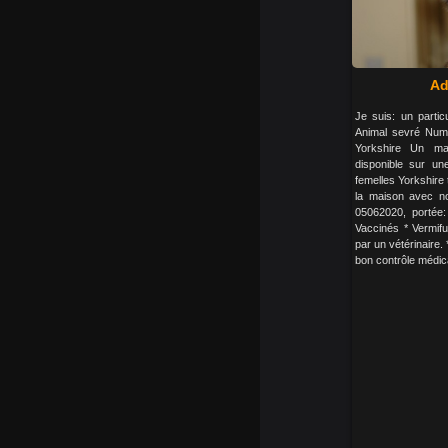
Ad
Je suis: un partic
Animal sevré Nume
Yorkshire Un mag
disponible sur u
femelles Yorkshire 
la maison avec no
05062020, portée: 
Vaccinés * Vermifu
par un vétérinaire.
bon contrôle médical.