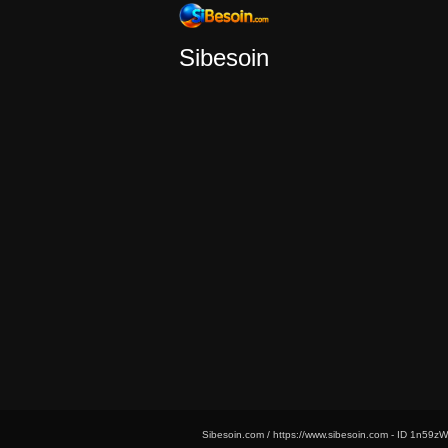
Sibesoin
Sibesoin.com / https://www.sibesoin.com - ID
1n59zW