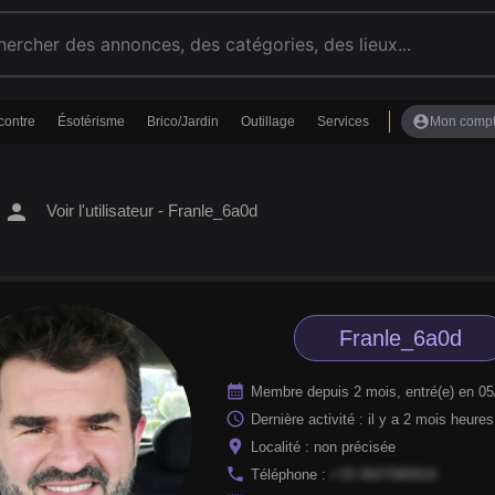
account_circle
contre
Ésotérisme
Brico/Jardin
Outillage
Services
Mon comp
person
Voir l'utilisateur - Franle_6a0d
Franle_6a0d
calendar_month
Membre depuis 2 mois, entré(e) en 0
access_time
Dernière activité : il y a 2 mois heures
location_pin
Localité : non précisée
phone
Téléphone :
+33 0607080910