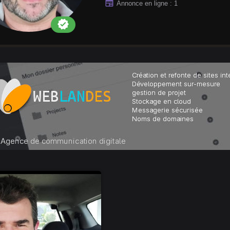
newspaper
Annonce en ligne : 1
verified