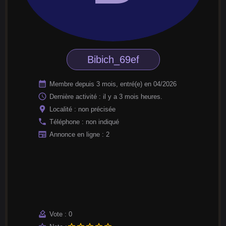
Bibich_69ef
calendar_month
Membre depuis 3 mois, entré(e) en 04/2026
access_time
Dernière activité : il y a 3 mois heures.
location_pin
Localité : non précisée
phone
Téléphone : non indiqué
newspaper
Annonce en ligne : 2
how_to_vote
Vote : 0