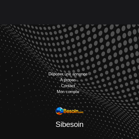
Déposer une annonce
A propos
Contact
Mon compte
Sibesoin