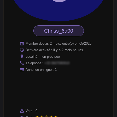
Chriss_6a00
calendar_month
Membre depuis 2 mois, entré(e) en 05/2026
access_time
Dernière activité : il y a 2 mois heures.
location_pin
Localité : non précisée
phone
Téléphone :
+33 0607080910
newspaper
Annonce en ligne : 1
how_to_vote
Vote : 0