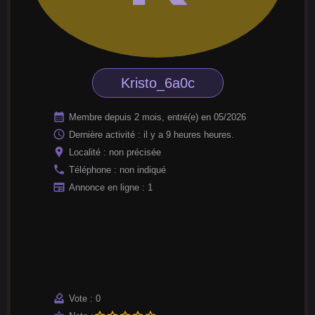
Kristo_6a0c
calendar_month
Membre depuis 2 mois, entré(e) en 05/2026
access_time
Dernière activité : il y a 9 heures heures.
location_pin
Localité : non précisée
phone
Téléphone : non indiqué
newspaper
Annonce en ligne : 1
how_to_vote
Vote : 0