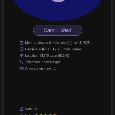
Camill_69a1
calendar_month
Membre depuis 8 mois, entré(e) en 11/2025
access_time
Dernière activité : il y a 5 mois heures.
location_pin
Localité : 61270 aube (61270)
phone
Téléphone : non indiqué
newspaper
Annonce en ligne : 1
how_to_vote
Vote : 0