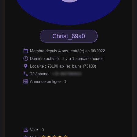
Christ_69a0
calendar_month
Membre depuis 4 ans, entré(e) en 06/2022
access_time
Dernière activité : il y a 1 semaine heures.
location_pin
Localité : 73100 aix les bains (73100)
phone
Téléphone :
+33 0607080910
newspaper
Annonce en ligne : 1
how_to_vote
Vote : 0