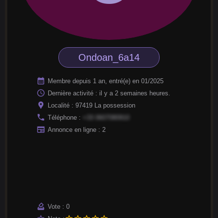
Ondoan_6a14
calendar_month
Membre depuis 1 an, entré(e) en 01/2025
access_time
Dernière activité : il y a 2 semaines heures.
location_pin
Localité : 97419 La possession
phone
Téléphone :
+33 0607080910
newspaper
Annonce en ligne : 2
how_to_vote
Vote : 0