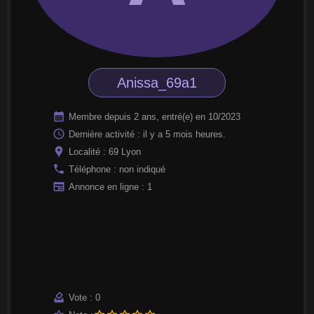
Anissa_69a1
calendar_month
Membre depuis 2 ans, entré(e) en 10/2023
access_time
Dernière activité : il y a 5 mois heures.
location_pin
Localité : 69 Lyon
phone
Téléphone : non indiqué
newspaper
Annonce en ligne : 1
how_to_vote
Vote : 0