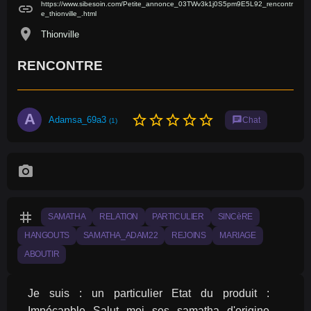
https://www.sibesoin.com/Petite_annonce_03TWv3k1j0S5pm9E5L92_rencontr
link
e_thionville_.html
location_on
Thionville
RENCONTRE
A
star_border
star_border
star_border
star_border
star_border
Adamsa_69a3
chat
Chat
(1)
photo_camera
tag
SAMATHA
RELATION
PARTICULIER
SINCèRE
HANGOUTS
SAMATHA_ADAM22
REJOINS
MARIAGE
ABOUTIR
Je suis : un particulier Etat du produit : 
Impécapble Salut moi ses samatha d'origine 