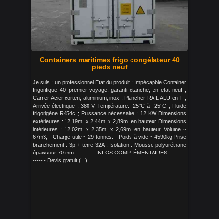
Containers maritimes frigo congélateur 40
pieds neuf
Je suis : un professionnel Etat du produit : Impécapble Container
frigorifique 40' premier voyage, garanti étanche, en état neuf ;
Carrier Acier corten, aluminium, inox ; Plancher RAIL ALU en T ;
Arrivée électrique : 380 V Température: -25°C à +25°C ; Fluide
frigorigène R454c ; Puissance nécessaire : 12 KW Dimensions
extérieures : 12,19m. x 2,44m. x 2,89m. en hauteur Dimensions
intérieures : 12,02m. x 2,35m. x 2,69m. en hauteur Volume ~
67m3, - Charge utile ~ 29 tonnes. - Poids à vide ~ 4590kg Prise
branchement : 3p + terre 32A ; Isolation : Mousse polyuréthane
épaisseur 70 mm ---------- INFOS COMPLÉMENTAIRES ---------
----- - Devis gratuit (...)