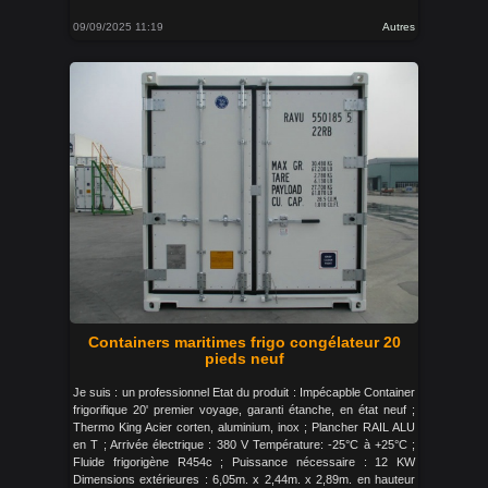
09/09/2025 11:19
Autres
Containers maritimes frigo congélateur 20
pieds neuf
Je suis : un professionnel Etat du produit : Impécapble Container
frigorifique 20' premier voyage, garanti étanche, en état neuf ;
Thermo King Acier corten, aluminium, inox ; Plancher RAIL ALU
en T ; Arrivée électrique : 380 V Température: -25°C à +25°C ;
Fluide frigorigène R454c ; Puissance nécessaire : 12 KW
Dimensions extérieures : 6,05m. x 2,44m. x 2,89m. en hauteur