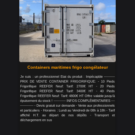
Containers maritimes frigo congélateur
Je suis : un professionnel Etat du produit : Impécapble ---------
PRIX DE VENTE CONTAINER FRIGORIFIQUE: - 10 Pieds
Frigorifique REEFER Neuf: Tarif: 2700€ HT - 20 Pieds
Frigorifique REEFER Neuf: Tarif: 3400€ HT - 40 Pieds
Frigorifique REEFER Neuf: Tarif: 4800€ HT Offre valable jusqu'à
épuisement du stock ! ---------- INFOS COMPLÉMENTAIRES ---
----------- - Devis gratuit sur demande - Vente aux professionnels
et particuliers - Horaires : Lundi au Vendredi de 08h à 18h - Tarif
affiché H.T. au départ de nos dépôts - Transport et
déchargement en sus