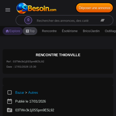
Déposer une annonce
menu
search
clear_all
0
home
looks_one
Explore
Top
Rencontre
Ésotérisme
Brico/Jardin
Outilla
RENCONTRE THIONVILLE
Ref : 03TWv3k1j0S5pm9E5L92
Date : 17/01/2026 15:30
crop_square
Bazar
>
Autres
date_range
Publié le 17/01/2026
source
03TWv3k1j0S5pm9E5L92