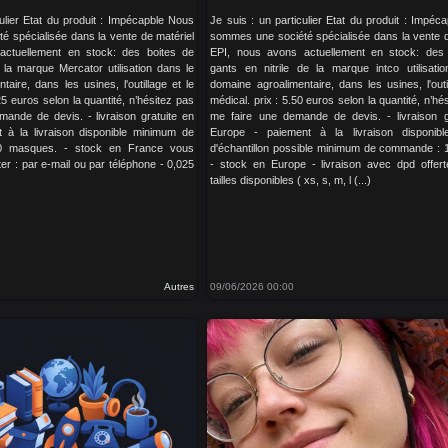
culier Etat du produit : Impécapble Nous
Je suis : un particulier Etat du produit : Impé
 spécialisée dans la vente de matériel
sommes une société spécialisée dans la vente d
actuellement en stock: des boites de
EPI, nous avons actuellement en stock: des 
e la marque Mercator utilisation dans le
gants en nitrile de la marque intco utilisati
aire, dans les usines, l'outillage et le
domaine agroalimentaire, dans les usines, l'outi
25 euros selon la quantité, n’hésitez pas
médical. prix : 5.50 euros selon la quantité, n’hé
ande de devis. - livraison gratuite en
me faire une demande de devis. - livraison g
 à la livraison disponible minimum de
Europe - paiement à la livraison disponibl
 masques. - stock en France vous
d'échantillon possible minimum de commande : 1
r : par e-mail ou par téléphone - 0,025
- stock en Europe - livraison avec dpd offert
tailles disponibles ( xs, s, m, l (...)
Autres
09/06/2026 00:00