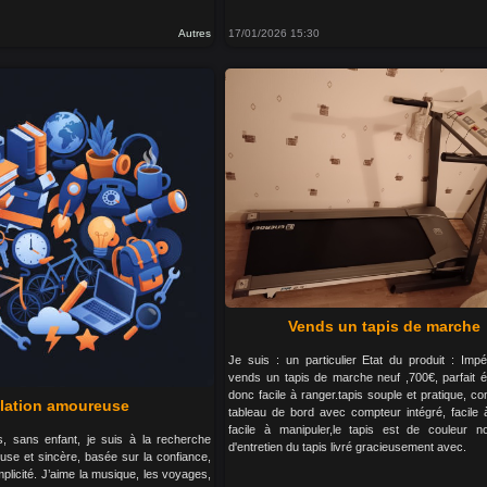
Autres
17/01/2026 15:30
Vends un tapis de marche
Je suis : un particulier Etat du produit : Imp
vends un tapis de marche neuf ,700€, parfait ét
donc facile à ranger.tapis souple et pratique, 
lation amoureuse
tableau de bord avec compteur intégré, facile à
facile à manipuler,le tapis est de couleur noi
 sans enfant, je suis à la recherche
d'entretien du tapis livré gracieusement avec.
euse et sincère, basée sur la confiance,
mplicité. J’aime la musique, les voyages,