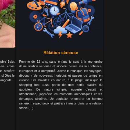
Rélation sérieuse
apble Salut
Femme de 32 ans, sans enfant, je suis à la recherche
ise envie
d’une relation sérieuse et sincère, basée sur la confiance,
le sincère
le respect et la complicité. J’aime la musique, les voyages,
 si Dieu le
découvrir de nouveaux horizons et passer du temps en
hangouts:
cuisine. Les balades en nature, à la plage, ainsi que le
shopping font aussi partie de mes petits plaisirs du
quotidien. De nature simple, ouverte d’esprit et
attentionnée, j’apprécie les moments authentiques et les
échanges sincères. Je souhaite rencontrer un homme
sérieux, respectueux et prêt à s’investir dans une relation
stable (...)