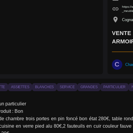
https:
link
_meuble
location_on
Cogna
VENTE 
ARMOIR
C
Cha
TTE
ASSIETTES
BLANCHES
SERVICE
GRANDES
PARTICULIER
un particulier
roduit : Bon
de chambre trois portes en pin foncé bon état 280€, table ro
cuisine en verre pied alu 80€,2 fauteuils en cuir couleur fauve