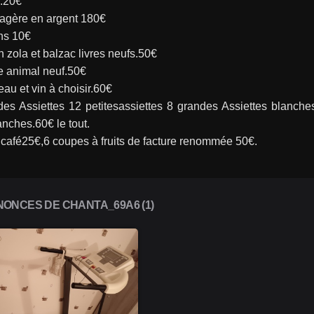
.20€
gère en argent 180€
ns 10€
n zola et balzac livres neufs.50€
 animal neuf.50€
eau et vin à choisir.60€
es Assiettes 12 petitesassiettes 8 grandes Assiettes blanches 
anches.60€ le tout.
 café25€,6 coupes à fruits de facture renommée 50€.
ONCES DE CHANTA_69A6 (1)