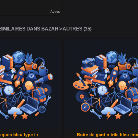
Autres
IMILAIRES DANS BAZAR > AUTRES (35)
ques bleu type iir
Boite de gant nitrile bleu int