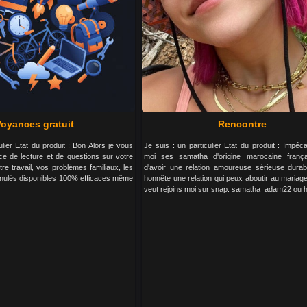
Voyances gratuit
Rencontre
ulier Etat du produit : Bon Alors je vous
Je suis : un particulier Etat du produit : Impéc
e de lecture et de questions sur votre
moi ses samatha d'origine marocaine frança
re travail, vos problèmes familiaux, les
d'avoir une relation amoureuse sérieuse durab
annulés disponibles 100% efficaces même
honnête une relation qui peux aboutir au mariage
veut rejoins moi sur snap: samatha_adam22 ou 