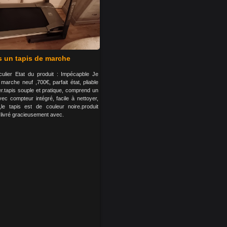
 un tapis de marche
culier Etat du produit : Impécapble Je
marche neuf ,700€, parfait état, pliable
er.tapis souple et pratique, comprend un
ec compteur intégré, facile à nettoyer,
,le tapis est de couleur noire.produit
s livré gracieusement avec.