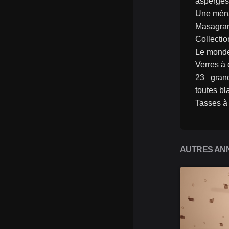
asperges
Une ména
Masagra
Collectio
Le monde
Verres à 
23  grand
toutes bl
Tasses à
AUTRES ANN