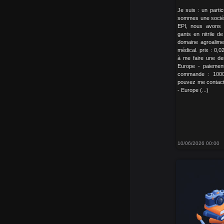
Je suis : un parti
sommes une société
EPI, nous avons 
gants en nitrile d
domaine agroaliment
médical. prix : 0,0
à me faire une dem
Europe - paiement
commande : 1000
pouvez me contacte
- Europe (...)
10/06/2026 00:00