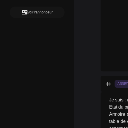
contact_mail
Voir l'annonceur
tag
ASSIE
Je suis : 
Etat du p
Armoire 
table de 