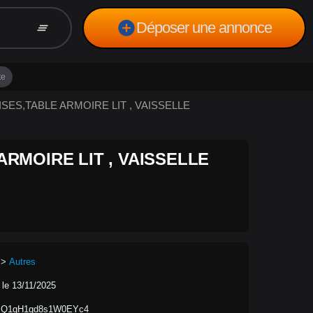
add_circle
Déposer une annonce
clear_all
te
ISES,TABLE ARMOIRE LIT , VAISSELLE
RMOIRE LIT , VAISSELLE
>
Autres
 le 13/11/2025
Q1qH1qd8s1W0EYc4