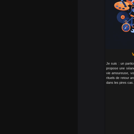
Je suis : un partic
propose une séanc
vie amoureuse, vot
rituels de retour 
dans les pires cas.