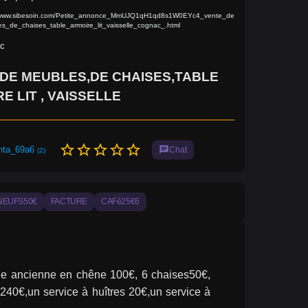
//www.sibesoin.com/Petite_annonce_MmUJQ1qH1qd8s1W0EYc4_vente_de
s_de_chaises_table_armoire_lit_vaisselle_cognac_.html
c
DE MEUBLES,DE CHAISES,TABLE
E LIT , VAISSELLE
star_border
star_border
star_border
star_border
star_border
nta_69a6
chat
Chat
(2)
NEUFS50€
FACTURE
CAFé25€6
nde ancienne en chêne 100€, 6 chaises50€, 
 240€,un service à huîtres 20€,un service à 