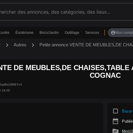
account_circle
contre
Ésotérisme
Brico/Jardin
Outillage
Services
Mon comp
chevron_right
chevron_right
r
Autres
Petite annonce VENTE DE MEUBLES,DE CHA
NTE DE MEUBLES,DE CHAISES,TABLE A
COGNAC
H1qd8s1W0EYc4
5 19:29
crop_square
Bazar
date_range
Publié
source
MmUJ