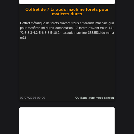
Coffret de 7 tarauds machine forets pour
matières dures
Coffret métallique de forets d'avant trous et tarauds machine gun
pour matières mi-dures composition - 7 forets d'avant trous 141
?2.5-3.3-4.2-5-6.8-8.5-10.2 - tarauds machine 353353d de mm a
m12
07/07/2026 00:00
Outillage auto moco camion