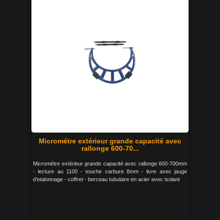
Micrométre extérieur grande capacité avec
rallonge 600-70...
Micrométre extérieur grande capacité avec rallonge 600-700mm
- lecture au 1100 - touche carbure 8mm - livre avec jauge
d'etalonnage - coffret - berceau tubulaire en acier avec isolant