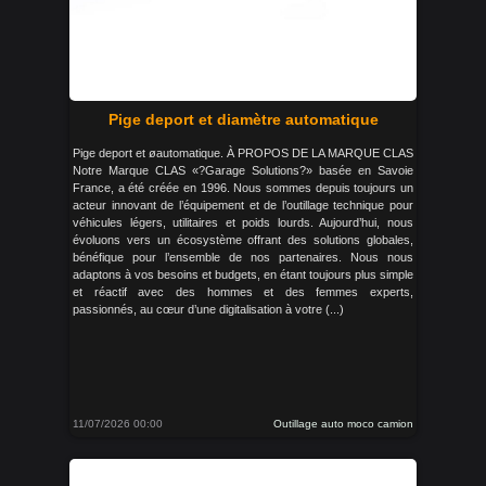
Pige deport et diamètre automatique
Pige deport et øautomatique. À PROPOS DE LA MARQUE CLAS
Notre Marque CLAS «?Garage Solutions?» basée en Savoie
France, a été créée en 1996. Nous sommes depuis toujours un
acteur innovant de l’équipement et de l’outillage technique pour
véhicules légers, utilitaires et poids lourds. Aujourd’hui, nous
évoluons vers un écosystème offrant des solutions globales,
bénéfique pour l’ensemble de nos partenaires. Nous nous
adaptons à vos besoins et budgets, en étant toujours plus simple
et réactif avec des hommes et des femmes experts,
passionnés, au cœur d’une digitalisation à votre (...)
11/07/2026 00:00
Outillage auto moco camion