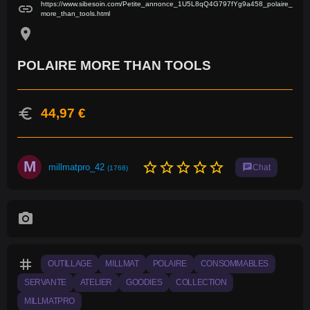
https://www.sibesoin.com/Petite_annonce_1U5L8qQ4G797fYg9a458_polaire_
link
more_than_tools.html
location_on
POLAIRE MORE THAN TOOLS
euro
44,97 €
M
star_border
star_border
star_border
star_border
star_border
millmatpro_42
chat
Chat
(1768)
photo_camera
tag
OUTILLAGE
MILLMAT
POLAIRE
CONSOMMABLES
SERVANTE
ATELIER
GOODIES
COLLECTION
MILLMATPRO