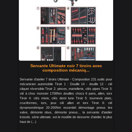
Servante Ultimate noir 7 tiroirs avec
composition mécaniq...
Servante d'atelier 7 tiroirs Ultimate - Composition 231 outils pour
mécanicien automobile Tiroir 1 : Douille 14 - douille 12 - clé
cliquet réversible Tiroir 2: pinces, martellerie, clés pipes Tiroir 3:
clé à choc monster 1708Nm douilles chocs 6 pans, allen, torx
Tiroir 4: clés mixte, clés demi lune Tiroir 5: tournevis plats,
cruciformes, torx, jeux clé allen et torx Tiroir 6: clé
dynamométrique 20-200Nm essentiel démontage pneus tire
valve, démonte obus, démonte pneus... la servante d'atelier
kstools. série ultimate. est le modèle de desserte d'atelier. le plus
haut de (...)