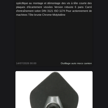
spécifique au montage et démontage des vis à tête courte des
plaques d’écartement vissées Version robuste 6 pans Carré
d’entraînement selon DIN 3121 ISO 1174 Pour actionnement de
machines Tête brunie Chrome-Molybdène
14/07/2026 00:00
Outillage auto moco camion