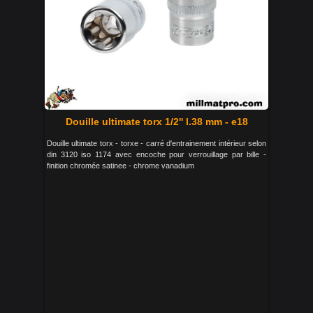
Douille ultimate torx 1/2'' l.38 mm - e18
Douille ultimate torx - torxe - carré d'entrainement intérieur selon
din 3120 iso 1174 avec encoche pour verrouillage par bille -
finition chromée satinee - chrome vanadium