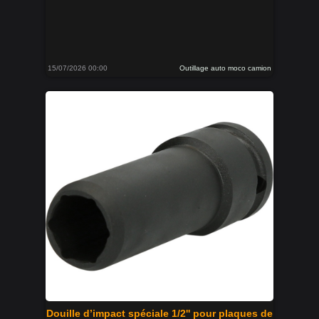
15/07/2026 00:00
Outillage auto moco camion
Douille d’impact spéciale 1/2'' pour plaques de