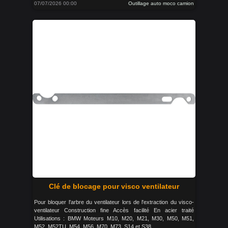
07/07/2026 00:00
Outillage auto moco camion
Clé de blocage pour visco ventilateur
Pour bloquer l'arbre du ventilateur lors de l'extraction du visco-
ventilateur Construction fine Accès facilité En acier traité
Utilisations : BMW Moteurs M10, M20, M21, M30, M50, M51,
M52, M52TU, M54, M56, M70, M73, S14 et S38