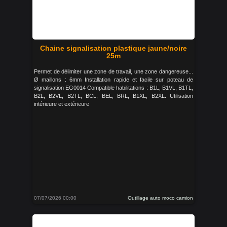
Chaine signalisation plastique jaune/noire
25m
Permet de délimiter une zone de travail, une zone dangereuse...
Ø maillons : 6mm Installation rapide et facile sur poteau de
signalisation EG0014 Compatible habilitations : B1L, B1VL, B1TL,
B2L, B2VL, B2TL, BCL, BEL, BRL, B1XL, B2XL. Utilisation
intérieure et extérieure
07/07/2026 00:00
Outillage auto moco camion