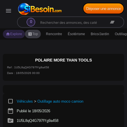
Déposer une annonce
menu
search
clear_all
0
home
looks_one
Explore
Top
Rencontre
Ésotérisme
Brico/Jardin
Outilla
POLAIRE MORE THAN TOOLS
Ref : 1U5L8qQ4G797fYg9a458
Date : 18/05/2026 00:00
crop_square
Véhicules
>
Outillage auto moco camion
date_range
Publié le 18/05/2026
source
1U5L8qQ4G797fYg9a458