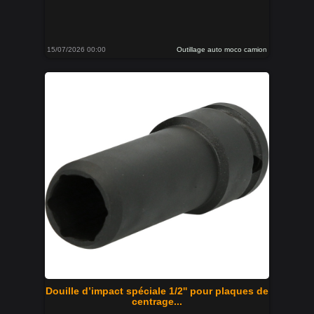
15/07/2026 00:00
Outillage auto moco camion
Douille d’impact spéciale 1/2'' pour plaques de
centrage...