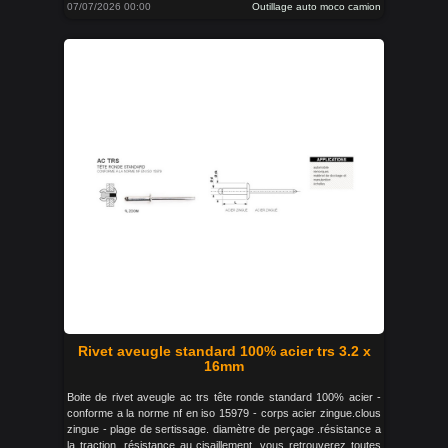
07/07/2026 00:00
Outillage auto moco camion
Rivet aveugle standard 100% acier trs 3.2 x
16mm
Boite de rivet aveugle ac trs tête ronde standard 100% acier -
conforme a la norme nf en iso 15979 - corps acier zingue.clous
zingue - plage de sertissage. diamètre de perçage .résistance a
la traction. résistance au cisaillement. vous retrouverez toutes