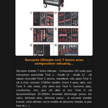
Servante Ultimate noir 7 tiroirs avec
composition mécaniq...
Servante d'atelier 7 tiroirs Ultimate - Composition 231 outils pour
mécanicien automobile Tiroir 1 : Douille 14 - douille 12 - clé
cliquet réversible Tiroir 2: pinces, martellerie, clés pipes Tiroir 3:
clé à choc monster 1708Nm douilles chocs 6 pans, allen, torx
Tiroir 4: clés mixte, clés demi lune Tiroir 5: tournevis plats,
cruciformes, torx, jeux clé allen et torx Tiroir 6: clé
dynamométrique 20-200Nm essentiel démontage pneus tire
valve, démonte obus, démonte pneus... la servante d'atelier
kstools. série ultimate. est le modèle de desserte d'atelier. le plus
haut de (...)