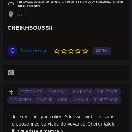
https://www.sibesoin.com/Petite_annonce_1Y8JqHIO50wYgmJ5SNZi_cheikhs
link
oussii_paris.html
location_on
paris
CHEIKHSOUSSII
C
star_border
star_border
star_border
star_border
star_border
Cabine_69aa
chat
Chat
(1)
photo_camera
tag
PARTICULIER
PROVOQUé
GUéRISON
DéBLOCAGE
SéPARATION
DIVORCE
éVITé
L’AMOUR
RENDEZ-VOUS
Je suis: un particulier Adresse web: je vous 
propose mes services de voyance Cheikh taleb 
fkih guérisseur marocain.