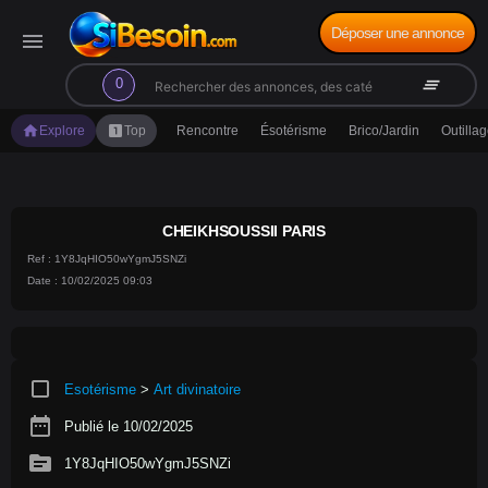
Déposer une annonce
menu
search
clear_all
0
home
looks_one
Explore
Top
Rencontre
Ésotérisme
Brico/Jardin
Outilla
CHEIKHSOUSSII PARIS
Ref : 1Y8JqHIO50wYgmJ5SNZi
Date : 10/02/2025 09:03
crop_square
Esotérisme
>
Art divinatoire
date_range
Publié le 10/02/2025
source
1Y8JqHIO50wYgmJ5SNZi