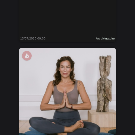
13/07/2026 00:00
Art divinatoire
local_fire_department