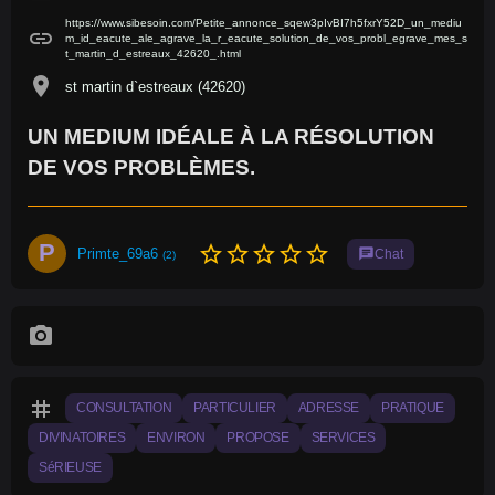
https://www.sibesoin.com/Petite_annonce_sqew3pIvBI7h5fxrY52D_un_mediu
link
m_id_eacute_ale_agrave_la_r_eacute_solution_de_vos_probl_egrave_mes_s
t_martin_d_estreaux_42620_.html
location_on
st martin d`estreaux (42620)
UN MEDIUM IDÉALE À LA RÉSOLUTION
DE VOS PROBLÈMES.
P
star_border
star_border
star_border
star_border
star_border
Primte_69a6
chat
Chat
(2)
photo_camera
tag
CONSULTATION
PARTICULIER
ADRESSE
PRATIQUE
DIVINATOIRES
ENVIRON
PROPOSE
SERVICES
SéRIEUSE