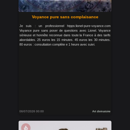
Voyance pure sans complaisance
Je suis : un professionnel htpps:lionel-pure-voyance.com
Voyance pure sans poser de questions avec Lionel. Voyance
sérieuse et honnête reconnue dans toute la France à des tarifs
abordables. 25 euros les 15 minutes. 45 euros les 30 minutes.
80 euros : consultation complète e 1 heure avec suivi.
06/07/2026 00:00
Art divinatoire
local_fire_department