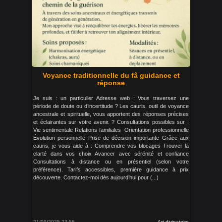
Voyance traditionnelle du fâ guidance et
réponse
Je suis : un particulier Adresse web : Vous traversez une
période de doute ou d’incertitude ? Les cauris, outil de voyance
ancestrale et spirituelle, vous apportent des réponses précises
et éclairantes sur votre avenir. ? Consultations possibles sur :
Vie sentimentale Relations familiales ‍‍‍ Orientation professionnelle
Évolution personnelle Prise de décision importante Grâce aux
cauris, je vous aide à : Comprendre vos blocages Trouver la
clarté dans vos choix Avancer avec sérénité et confiance
Consultations à distance ou en présentiel (selon votre
préférence). Tarifs accessibles, première guidance à prix
découverte. Contactez-moi dès aujourd’hui pour (...)
21/09/2025 23:58
Art divinatoire