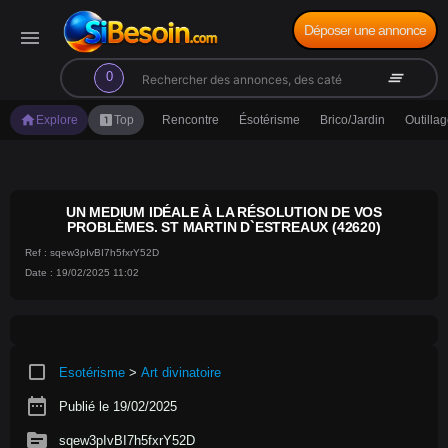
Déposer une annonce
menu
search
clear_all
0
home
looks_one
Explore
Top
Rencontre
Ésotérisme
Brico/Jardin
Outilla
UN MEDIUM IDÉALE À LA RÉSOLUTION DE VOS
PROBLÈMES. ST MARTIN D`ESTREAUX (42620)
Ref : sqew3pIvBI7h5fxrY52D
Date : 19/02/2025 11:02
crop_square
Esotérisme
>
Art divinatoire
date_range
Publié le 19/02/2025
source
sqew3pIvBI7h5fxrY52D