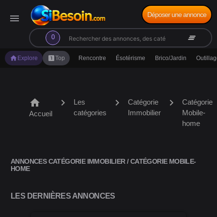
Déposer une annonce
menu
search
clear_all
0
home
looks_one
Explore
Top
Rencontre
Ésotérisme
Brico/Jardin
Outilla
home
chevron_right
chevron_right
chevron_right
Les
Catégorie
Catégorie
catégories
Immobilier
Mobile-
Accueil
home
ANNONCES CATÉGORIE IMMOBILIER / CATÉGORIE MOBILE-
HOME
LES DERNIÈRES ANNONCES