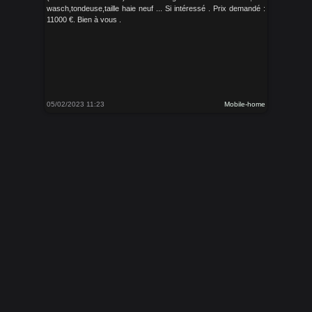
wasch,tondeuse,taille haie neuf ... Si intéressé . Prix demandé :
11000 €. Bien à vous .
05/02/2023 11:23
Mobile-home