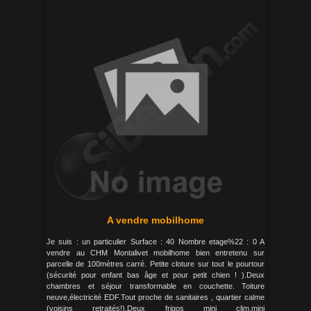
A vendre mobilhome
Je suis : un particulier Surface : 40 Nombre etage%22 : 0 A
vendre au CHM Montalivet mobilhome bien entretenu sur
parcelle de 100mètres carré. Petite cloture sur tout le pourtour
(sécurité pour enfant bas âge et pour petit chien ! ).Deux
chambres et séjour transformable en couchette. Toiture
neuve,électricité EDF.Tout proche de sanitaires , quartier calme
(voisins retraités!).Deux frigos mini clim,mini