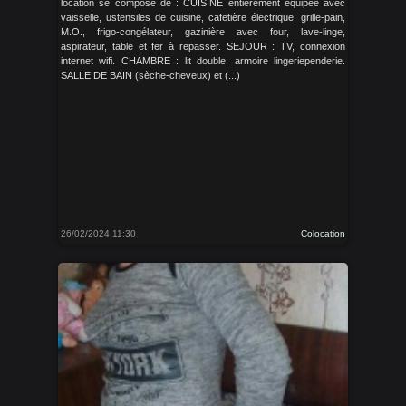
location se compose de : CUISINE entièrement équipée avec
vaisselle, ustensiles de cuisine, cafetière électrique, grille-pain,
M.O., frigo-congélateur, gazinière avec four, lave-linge,
aspirateur, table et fer à repasser. SEJOUR : TV, connexion
internet wifi. CHAMBRE : lit double, armoire lingeriependerie.
SALLE DE BAIN (sèche-cheveux) et (...)
26/02/2024 11:30
Colocation