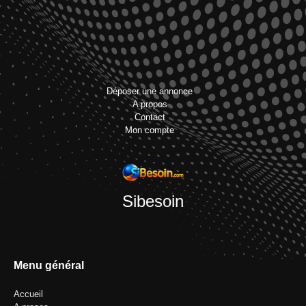
Déposer une annonce
A propos
Contact
Mon compte
Sibesoin
Menu général
Accueil