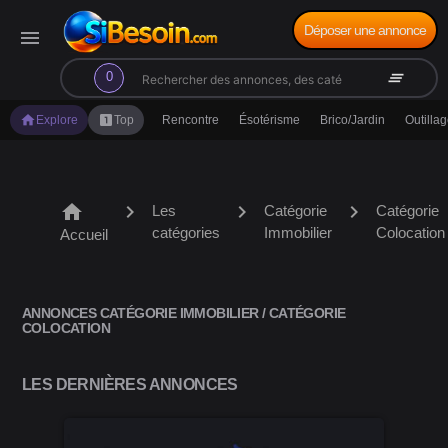
Déposer une annonce
menu
search
clear_all
0
home
looks_one
Explore
Top
Rencontre
Ésotérisme
Brico/Jardin
Outilla
home
chevron_right
chevron_right
chevron_right
Les
Catégorie
Catégorie
catégories
Immobilier
Colocation
Accueil
ANNONCES CATÉGORIE IMMOBILIER / CATÉGORIE
COLOCATION
LES DERNIÈRES ANNONCES