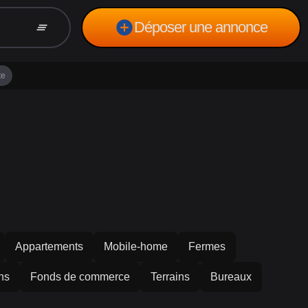
add_circle
Déposer une annonce
clear_all
te
Appartements
Mobile-home
Fermes
ns
Fonds de commerce
Terrains
Bureaux