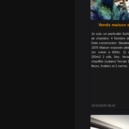
Vends maison e
Je suis: un particulier S
de chambre: 4 Nombre de
Date construction: Situa
1876 Maison exposée plein
1er voisin a 600m. 11 co
250m2 2 sdb, 3wc, Veran
chauffée (solaire) Terrai
fleurs, fruitiers et 2 serres.
15/10/2025 08:42