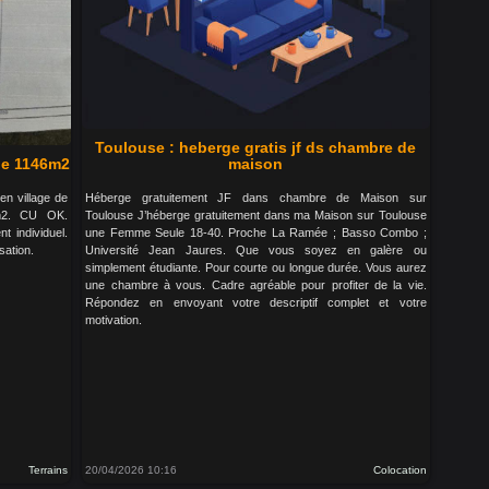
Toulouse : heberge gratis jf ds chambre de
ble 1146m2
maison
en village de
Héberge gratuitement JF dans chambre de Maison sur
6m2. CU OK.
Toulouse J’héberge gratuitement dans ma Maison sur Toulouse
 individuel.
une Femme Seule 18-40. Proche La Ramée ; Basso Combo ;
sation.
Université Jean Jaures. Que vous soyez en galère ou
simplement étudiante. Pour courte ou longue durée. Vous aurez
une chambre à vous. Cadre agréable pour profiter de la vie.
Répondez en envoyant votre descriptif complet et votre
motivation.
Terrains
20/04/2026 10:16
Colocation