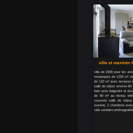
villa st maximin
villa de 2006 pour les am
restanques de 1200 m² clo
de 120 m² avec terrasse 
salle de séjour environ 60
bain avec baignoire et dou
de 80 m² au niveau infér
couverte salle de séjou
ouverte, 2 chambres avec d
vide sanitaire aménageable 