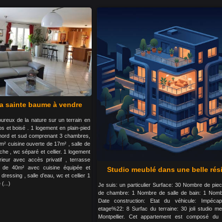
 la sainte baume à vendre
oureux de la nature sur un terrain en
s et boisé . 1 logement en plain-pied
nord et sud comprenant 3 chambres,
 m² cuisine ouverte de 17m² , salle de
che , wc séparé et cellier. 1 logement
ieur avec accès privatif , terrasse
r de 40m² avec cuisine équipée et
Studio meublé dans une belle ré
ressing , salle d’eau, wc et cellier 1
(...)
Je suis: un particulier Surface: 30 Nombre de pi
de chambre: 1 Nombre de salle de bain: 1 Nom
Date construction: Etat du véhicule: Impéca
etage%22: 8 Surfac du terraine: 30 joli studio me
Montpellier. Cet appartement est composé du 