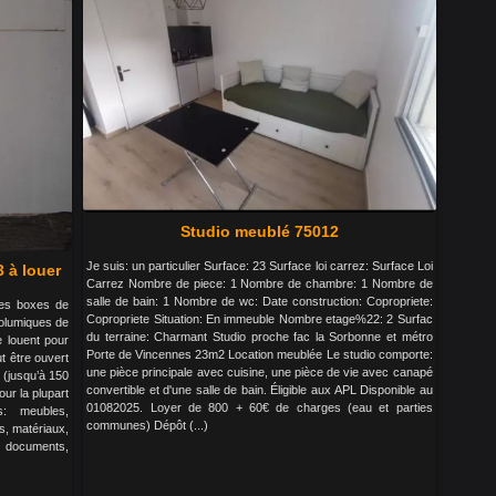
Studio meublé 75012
Je suis: un particulier Surface: 23 Surface loi carrez: Surface Loi
 à louer
Carrez Nombre de piece: 1 Nombre de chambre: 1 Nombre de
salle de bain: 1 Nombre de wc: Date construction: Copropriete:
des boxes de
Copropriete Situation: En immeuble Nombre etage%22: 2 Surfac
olumiques de
du terraine: Charmant Studio proche fac la Sorbonne et métro
 louent pour
Porte de Vincennes 23m2 Location meublée Le studio comporte:
t être ouvert
une pièce principale avec cuisine, une pièce de vie avec canapé
 (jusqu’à 150
convertible et d'une salle de bain. Éligible aux APL Disponible au
our la plupart
01082025. Loyer de 800 + 60€ de charges (eau et parties
: meubles,
communes) Dépôt (...)
s, matériaux,
, documents,