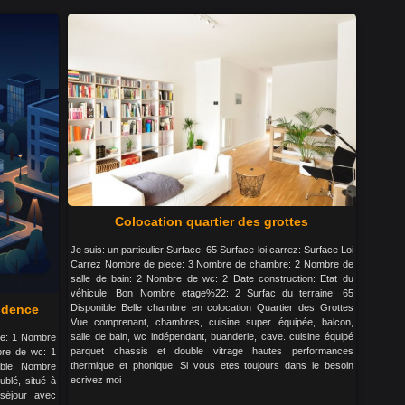
Colocation quartier des grottes
Je suis: un particulier Surface: 65 Surface loi carrez: Surface Loi
Carrez Nombre de piece: 3 Nombre de chambre: 2 Nombre de
salle de bain: 2 Nombre de wc: 2 Date construction: Etat du
véhicule: Bon Nombre etage%22: 2 Surfac du terraine: 65
sidence
Disponible Belle chambre en colocation Quartier des Grottes
Vue comprenant, chambres, cuisine super équipée, balcon,
salle de bain, wc indépendant, buanderie, cave. cuisine équipé
ece: 1 Nombre
parquet chassis et double vitrage hautes performances
bre de wc: 1
thermique et phonique. Si vous etes toujours dans le besoin
pble Nombre
ecrivez moi
ublé, situé à
séjour avec