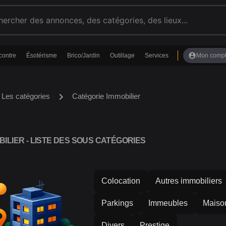
account_circle
contre
Ésotérisme
Brico/Jardin
Outillage
Services
Mon comp
chevron_right
Les catégories
Catégorie Immobilier
ILIER - LISTE DES SOUS CATÉGORIES
Colocation
Autres immobiliers
Parkings
Immeubles
Maiso
Divers
Prestige