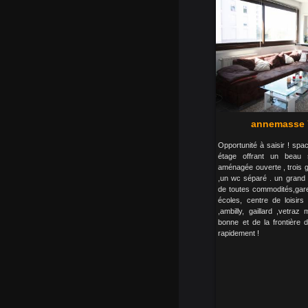
annemasse 7
Opportunité à saisir ! sp
étage offrant un beau 
aménagée ouverte , trois 
,un wc séparé . un grand 
de toutes commodités,gar
écoles, centre de loisirs 
,ambilly, gaillard ,vetra
bonne et de la frontière 
rapidement !