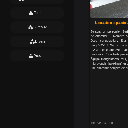
category
Terrains
Location spacie
category
Bureaux
Je suis: un particulier S
de chambre: 1 Nombre de
category
Date construction: Eta
Divers
etage%22: 1 Surfac du te
m2 au 1er étage avec balco
compose d'une belle pièce
category
Prestige
équipé (rangements, four, 
micro-onde, lave-linge) et
une chambre équipée de pla
19/07/2026 00:00