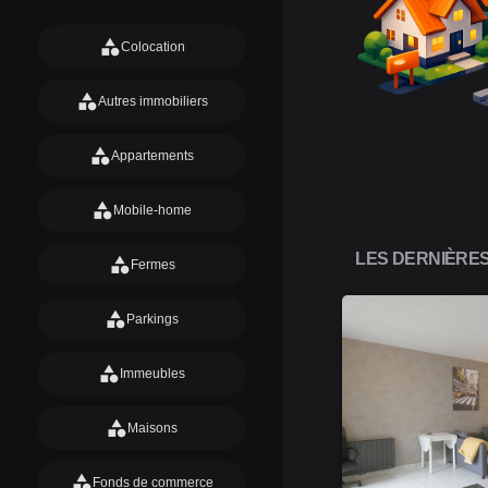
category
Colocation
category
Autres immobiliers
category
Appartements
category
Mobile-home
LES DERNIÈRES
category
Fermes
category
Parkings
category
Immeubles
category
Maisons
category
Fonds de commerce