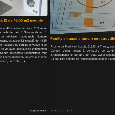
ux t2 de 48.55 m2 meublé
urface: 48 Nombre de piece: 2 Nombre
 salle de bain: 1 Nombre de wc: 1
t du véhicule: Impécapble Nombre
Pouilly en auxois terrain constructi
rraine: spacieuxT2 meublé de 48.55
n et place de parking privative. Il se
Proche de Pouilly en Auxois, 21320, à Thoisy, anci
 de vie avec coin cuisine entièrement
Cercey, vends terrain à construire de 114
plaque, réfrigérateurcongélateur, four
Branchements en bordure de route, assainissement
 un accès au balcon, un coin nuit avec
Le prix tient compte de l'emplacement et de la viabili
card, une salle (...)
Appartements
11/05/2026 18:17