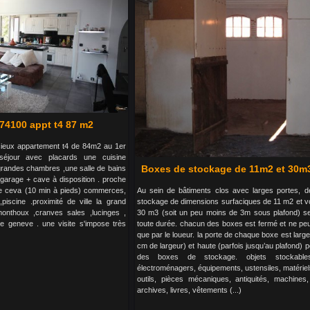
4100 appt t4 87 m2
acieux appartement t4 de 84m2 au 1er
séjour avec placards une cuisine
Boxes de stockage de 11m2 et 30m3
grandes chambres ,une salle de bains
garage + cave à disposition . proche
Au sein de bâtiments clos avec larges portes, 
e ceva (10 min à pieds) commerces,
stockage de dimensions surfaciques de 11 m2 et v
,piscine .proximité de ville la grand
30 m3 (soit un peu moins de 3m sous plafond) se
z monthoux ,cranves sales ,lucinges ,
toute durée. chacun des boxes est fermé et ne peu
de geneve . une visite s'impose très
que par le loueur. la porte de chaque boxe est large
cm de largeur) et haute (parfois jusqu’au plafond) p
des boxes de stockage. objets stockables
électroménagers, équipements, ustensiles, matériel
outils, pièces mécaniques, antiquités, machines
archives, livres, vêtements (...)