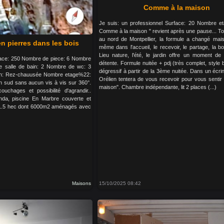
Comme à la maison
Je suis: un professionnel Surface: 20 Nombre e
Comme à la maison " revient après une pause... To
au nord de Montpellier, la formule a changé mai
n pierres dans les bois
même dans l'accueil, le recevoir, le partage, la 
Lieu nature, l'été, le jardin offre un moment de 
urface: 250 Nombre de piece: 6 Nombre
détente. Formule nuitée + pdj (très complet, style b
 salle de bain: 2 Nombre de wc: 3
dégressif à partir de la 3ème nuitée. Dans un écri
tion: Rez-chauusée Nombre etage%22:
Orélien tentera de vous recevoir pour vous senti
 sud sans aucun vis à vis sur 360°.
maison". Chambre indépendante, lit 2 places (...)
uchages et possibilité d'agrandir..
da, piscine En Marbre couverte et
n 1.5 hec dont 6000m2 aménagés avec
Maisons
15/10/2025 08:42