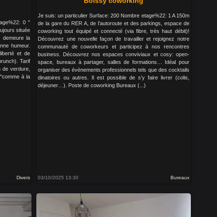
Boissy coworking
Je suis: un particulier Surface: 200 Nombre etage%22: 1 A 150m
tage%22: 0 "
de la gare du RER A, de l’autoroute et des parkings, espace de
ujours située
coworking tout équipé et connecté (via fibre, très haut débit)!
s demeure la
Découvrez une nouvelle façon de travailler et rejoignez notre
bonne humeur.
communauté de coworkeurs et participez à nos rencontres
liberté et de
business. Découvrez nos espaces conviviaux et cosy: open-
runch). Tarif
space, bureaux à partager, salles de formations… Idéal pour
n de verdure,
organiser des évènements professionnels tels que des cocktails
r "comme à la
dinatoires ou autres. Il est possible de s’y faire livrer (colis,
déjeuner…). Poste de coworking Bureaux (...)
Divers
03/10/2025 13:30
Bureaux