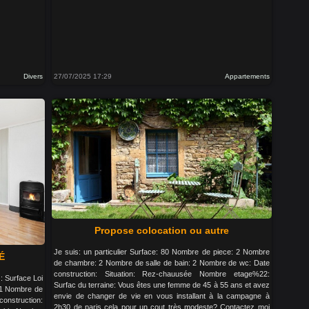
Divers
27/07/2025 17:29
Appartements
Propose colocation ou autre
Je suis: un particulier Surface: 80 Nombre de piece: 2 Nombre
É
de chambre: 2 Nombre de salle de bain: 2 Nombre de wc: Date
construction: Situation: Rez-chauusée Nombre etage%22:
z: Surface Loi
Surfac du terraine: Vous êtes une femme de 45 à 55 ans et avez
 1 Nombre de
envie de changer de vie en vous installant à la campagne à
nstruction:
2h30 de paris cela pour un cout très modeste? Contactez moi