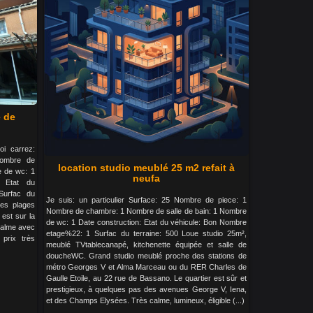
e de
oi carrez:
Nombre de
location studio meublé 25 m2 refait à
e de wc: 1
neufa
e Etat du
Surfac du
Je suis: un particulier Surface: 25 Nombre de piece: 1
es plages
Nombre de chambre: 1 Nombre de salle de bain: 1 Nombre
 est sur la
de wc: 1 Date construction: Etat du véhicule: Bon Nombre
 calme avec
etage%22: 1 Surfac du terraine: 500 Loue studio 25m²,
prix très
meublé TVtablecanapé, kitchenette équipée et salle de
doucheWC. Grand studio meublé proche des stations de
métro Georges V et Alma Marceau ou du RER Charles de
Gaulle Etoile, au 22 rue de Bassano. Le quartier est sûr et
prestigieux, à quelques pas des avenues George V, Iena,
et des Champs Elysées. Très calme, lumineux, éligible (...)