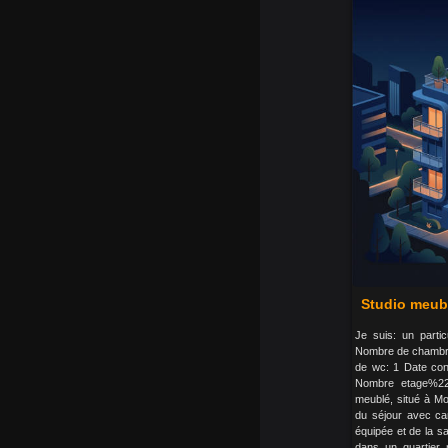
Studio meubl
Je suis: un parti
Nombre de chambre
de wc: 1 Date cons
Nombre etage%22: 
meublé, situé à Mo
du séjour avec can
équipée et de la s
dans un quartier r