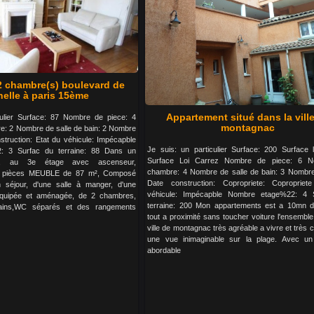
 2 chambre(s) boulevard de
nelle à paris 15ème
Appartement situé dans la vill
culier Surface: 87 Nombre de piece: 4
montagnac
: 2 Nombre de salle de bain: 2 Nombre
truction: Etat du véhicule: Impécapble
Je suis: un particulier Surface: 200 Surface l
: 3 Surfac du terraine: 88 Dans un
Surface Loi Carrez Nombre de piece: 6 
n, au 3e étage avec ascenseur,
chambre: 4 Nombre de salle de bain: 3 Nombr
4 pièces MEUBLE de 87 m², Composé
Date construction: Copropriete: Copropriet
n séjour, d'une salle à manger, d'une
véhicule: Impécapble Nombre etage%22: 4 
équipée et aménagée, de 2 chambres,
terraine: 200 Mon appartements est a 10mn d
bains,WC séparés et des rangements
tout a proximité sans toucher voiture l'ensemble
ville de montagnac très agréable a vivre et très
une vue inimaginable sur la plage. Avec un 
abordable