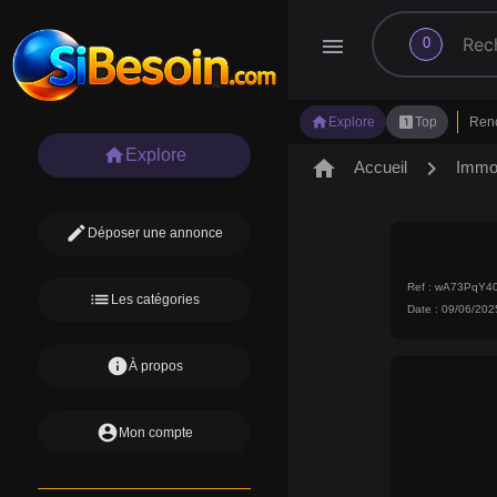
search
menu
0
home
looks_one
Explore
Top
Ren
home
Explore
home
chevron_right
Accueil
Immob
edit
Déposer une annonce
Ref : wA73PqY4
list
Les catégories
Date : 09/06/202
info
À propos
account_circle
Mon compte