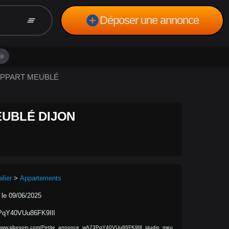
add_circle
Déposer une annonce
clear_all
te
 APPART MEUBLÉ
EUBLÉ DIJON
lier
>
Appartements
 le 09/06/2025
qY40VUu86FK9IlI
/www.sibesoin.com/Petite_annonce_wA73PqY40VUu86FK9IlI_studio_meu