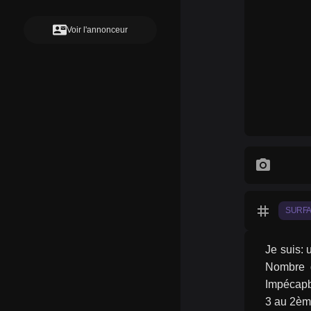
contact_mail
Voir l'annonceur
photo_camera
tag
SURF
Je suis: 
Nombre d
Impécapb
3 au 2èm