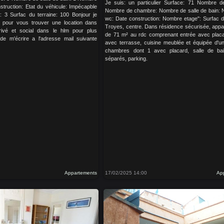
Je suis: un particulier Surface: 71 Nombre d
truction: Etat du véhicule: Impécapble
Nombre de chambre: Nombre de salle de bain:
3 Surfac du terraine: 100 Bonjour je
wc: Date construction: Nombre etage": Surfac du
 pour vous trouver une location dans
Troyes, centre. Dans résidence sécurisée, appa
rivé et social dans le hlm pour plus
de 71 m² au rdc comprenant entrée avec placa
 de m'écrire a l'adresse mail suivante
avec terrasse, cuisine meublée et équipée d'un
chambres dont 1 avec placard, salle de ba
séparés, parking.
Appartements
17/02/2025 14:00
Ap