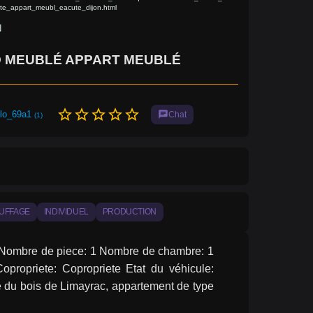
te_appart_meubl_eacute_dijon.html
N
O MEUBLÉ APPART MEUBLÉ
star_border
star_border
star_border
star_border
star_border
elo_69a1
chat
Chat
(1)
UFFAGE
INDIVIDUEL
PRODUCTION
ez Nombre de piece: 1 Nombre de chambre: 1 
ropriete: Copropriete Etat du véhicule: 
 du bois de Limayrac, appartement de type 