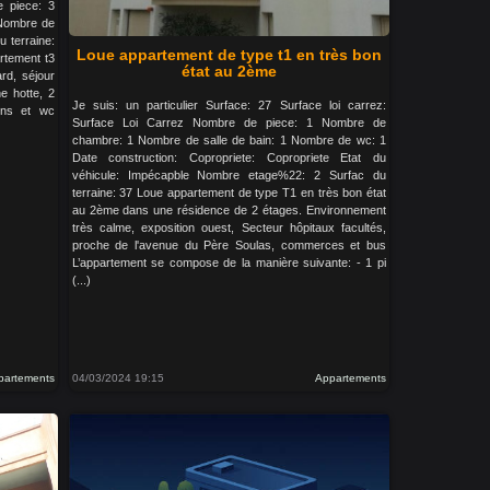
e piece: 3
 Nombre de
 terraine:
Loue appartement de type t1 en très bon
rtement t3
état au 2ème
rd, séjour
e hotte, 2
Je suis: un particulier Surface: 27 Surface loi carrez:
ins et wc
Surface Loi Carrez Nombre de piece: 1 Nombre de
chambre: 1 Nombre de salle de bain: 1 Nombre de wc: 1
Date construction: Copropriete: Copropriete Etat du
véhicule: Impécapble Nombre etage%22: 2 Surfac du
terraine: 37 Loue appartement de type T1 en très bon état
au 2ème dans une résidence de 2 étages. Environnement
très calme, exposition ouest, Secteur hôpitaux facultés,
proche de l'avenue du Père Soulas, commerces et bus
L’appartement se compose de la manière suivante: - 1 pi
(...)
partements
04/03/2024 19:15
Appartements