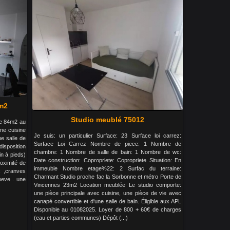
m2
Studio meublé 75012
de 84m2 au
une cuisine
Je suis: un particulier Surface: 23 Surface loi carrez:
e salle de
Surface Loi Carrez Nombre de piece: 1 Nombre de
disposition
chambre: 1 Nombre de salle de bain: 1 Nombre de wc:
n à pieds)
Date construction: Copropriete: Copropriete Situation: En
roximité de
immeuble Nombre etage%22: 2 Surfac du terraine:
ux ,cranves
Charmant Studio proche fac la Sorbonne et métro Porte de
eneve . une
Vincennes 23m2 Location meublée Le studio comporte:
une pièce principale avec cuisine, une pièce de vie avec
canapé convertible et d'une salle de bain. Éligible aux APL
Disponible au 01082025. Loyer de 800 + 60€ de charges
(eau et parties communes) Dépôt (...)