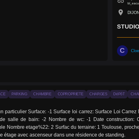
link
bl_eacu
location_on
DIJO
STUDI
C
Clo
ACE
PARKING
CHAMBRE
COPROPRIETE
CHARGES
DéPôT
CHA
un particulier Surface: -1 Surface loi carrez: Surface Loi Carr
e salle de bain: -2 Nombre de wc: -1 Date construction: Cop
le Nombre etage%22: 2 Surfac du terraine: 1 Toulouse, proche
e étage avec ascenseur dans une résidence de standing.