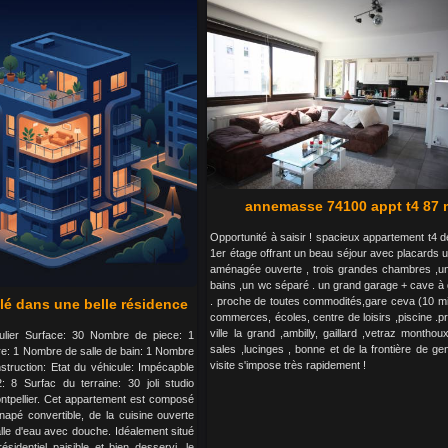
annemasse 74100 appt t4 87 
Opportunité à saisir ! spacieux appartement t4 
1er étage offrant un beau séjour avec placards 
aménagée ouverte , trois grandes chambres ,un
bains ,un wc séparé . un grand garage + cave à 
. proche de toutes commodités,gare ceva (10 mi
é dans une belle résidence
commerces, écoles, centre de loisirs ,piscine .p
ville la grand ,ambilly, gaillard ,vetraz montho
culier Surface: 30 Nombre de piece: 1
sales ,lucinges , bonne et de la frontière de g
: 1 Nombre de salle de bain: 1 Nombre
visite s'impose très rapidement !
truction: Etat du véhicule: Impécapble
8 Surfac du terraine: 30 joli studio
ntpellier. Cet appartement est composé
apé convertible, de la cuisine ouverte
alle d'eau avec douche. Idéalement situé
ésidentiel paisible et bien desservi, le