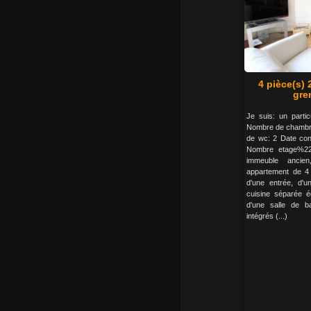
4 pièce(s)
gre
Je suis: un parti
Nombre de chambre
de wc: 2 Date cons
Nombre etage%22
immeuble ancie
appartement de 
d'une entrée, d'u
cuisine séparée 
d'une salle de 
intégrés (...)