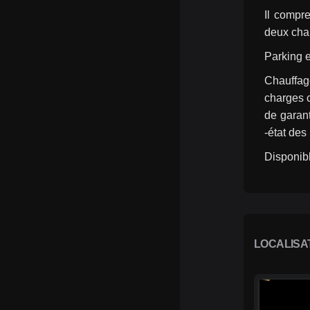
Il compr
deux cham
Parking e
Chauffag
charges c
de garant
-état des
Disponibl
LOCALISA