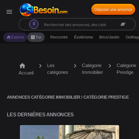
Déposer une annonce
menu
search
clear_all
0
home
looks_one
Explore
Top
Rencontre
Ésotérisme
Brico/Jardin
Outilla
home
chevron_right
chevron_right
chevron_right
Les
Catégorie
Catégorie
catégories
Immobilier
Prestige
Accueil
ANNONCES CATÉGORIE IMMOBILIER / CATÉGORIE PRESTIGE
LES DERNIÈRES ANNONCES