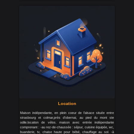
Location
Maison indépendante, en plein coeur de l'alsace située entre
strasbourg et colmar,près d'obernai, au pied du mont ste
odile.location de vélos. maison avec entrée indépendante
comprenant : -au rez-de-chaussée : séjour, cuisine équipée, wc,
buanderie, tv, chaise haute pour bébé, chauffage au sol. -à