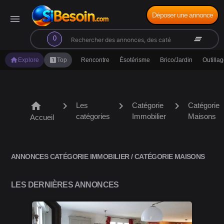
Déposer une annonce
menu
search
clear_all
0
home
looks_one
Explore
Top
Rencontre
Ésotérisme
Brico/Jardin
Outilla
home
chevron_right
chevron_right
chevron_right
Les
Catégorie
Catégorie
catégories
Immobilier
Maisons
Accueil
ANNONCES CATÉGORIE IMMOBILIER / CATÉGORIE MAISONS
LES DERNIÈRES ANNONCES