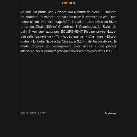
riviere
Je suis: un particulier Surface: 300 Nombre de piece: 6 Nombre
de chambre: 5 Nombre de salle de bain: 5 Nombre de wc: Date
construction: Nombre etage%22: Location saisonnière en hiver
et en été. Chalet:300 m² Chambres: 5 Couchages: 14 Salles de
bain: 5 Animaux autorisés ÉQUIPEMENT Piscine privée -Lave-
vaisselle -Lave-linge - TV - Accès internet - Cheminée - Micro-
ondes - Lit bébé Situé à La Clusaz, à 3,1 km de l'école de ski, le
chalet propose un hébergement avec accès à une piscine
intérieure. Vous pourrez pratiquer diverses activités dans les (...)
28/11/2022 21:52
Maisons