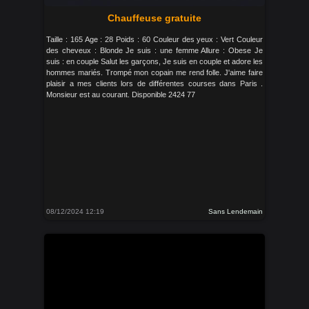
Chauffeuse gratuite
Taille : 165 Age : 28 Poids : 60 Couleur des yeux : Vert Couleur
des cheveux : Blonde Je suis : une femme Allure : Obese Je
suis : en couple Salut les garçons, Je suis en couple et adore les
hommes mariés. Trompé mon copain me rend folle. J'aime faire
plaisir a mes clients lors de différentes courses dans Paris .
Monsieur est au courant. Disponible 2424 77
08/12/2024 12:19
Sans Lendemain