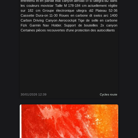
entretenu et en parfait état canyon aeroad cf sl ultegra di2 dans
les couleurs movistar Taille M 178-184 cm actuellement réglée
sur 182 cm Groupe électronique ultegra di2 Plateau 52-36
Cassette Dura-on 11-30 Roues en carbone dt swiss arc 1400
Carbon Driving Canyon Aerocockpit Tige de selle en carbone
Fizk Garmin Nav Holder. Support de bouteilles 2x canyon
Certaines pièces recouvertes d'une protection des autocollants
30/01/2026 12:39
Cycles route