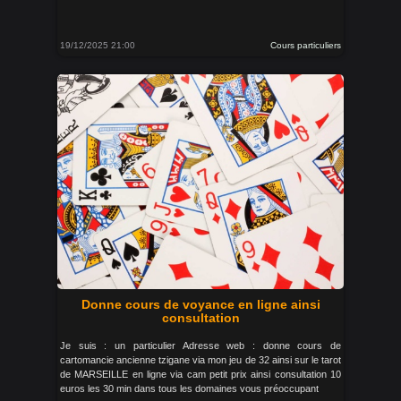
19/12/2025 21:00
Cours particuliers
Donne cours de voyance en ligne ainsi
consultation
Je suis : un particulier Adresse web : donne cours de
cartomancie ancienne tzigane via mon jeu de 32 ainsi sur le tarot
de MARSEILLE en ligne via cam petit prix ainsi consultation 10
euros les 30 min dans tous les domaines vous préoccupant