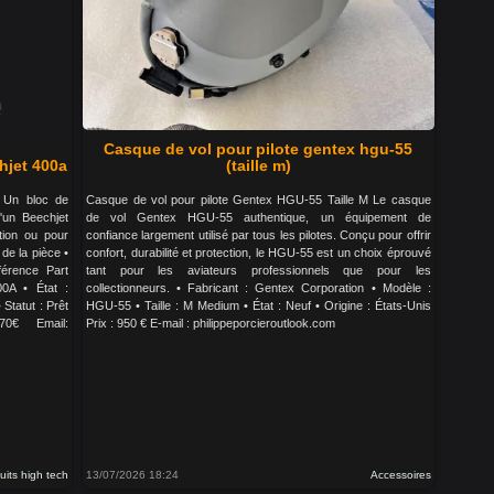
Casque de vol pour pilote gentex hgu-55
hjet 400a
(taille m)
 Un bloc de
Casque de vol pour pilote Gentex HGU-55 Taille M Le casque
'un Beechjet
de vol Gentex HGU-55 authentique, un équipement de
tion ou pour
confiance largement utilisé par tous les pilotes. Conçu pour offrir
de la pièce •
confort, durabilité et protection, le HGU-55 est un choix éprouvé
érence Part
tant pour les aviateurs professionnels que pour les
0A • État :
collectionneurs. • Fabricant : Gentex Corporation • Modèle :
Statut : Prêt
HGU-55 • Taille : M Medium • État : Neuf • Origine : États-Unis
70€ Email:
Prix : 950 € E-mail : philippeporcieroutlook.com
uits high tech
13/07/2026 18:24
Accessoires