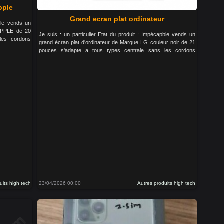
pple
Grand ecran plat ordinateur
able vends un
 APPLE de 20
Je suis : un particulier Etat du produit : Impécapble vends un
les cordons
grand écran plat d'ordinateur de Marque LG couleur noir de 21
pouces s'adapte a tous types centrale sans les cordons
.....................................
uits high tech
23/04/2026 00:00
Autres produits high tech