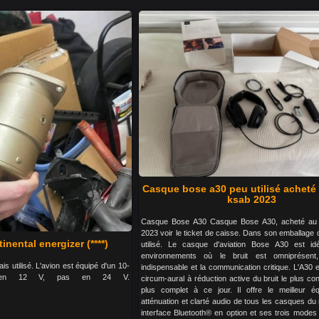
Casque bose a30 peu utilisé acheté
ksab 2023
Casque Bose A30 Casque Bose A30, acheté au
2023 voir le ticket de caisse. Dans son emballage d
nental energizer (****)
utilisé. Le casque d'aviation Bose A30 est id
environnements où le bruit est omniprésent,
s utilisé. L'avion est équipé d'un 10-
indispensable et la communication critique. L'A30 
e en 12 V, pas en 24 V.
circum-aural à réduction active du bruit le plus con
plus complet à ce jour. Il offre le meilleur équ
atténuation et clarté audio de tous les casques d
interface Bluetooth® en option et ses trois modes