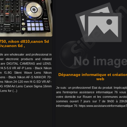
d750, nikon d810,canon 5d
iv,canon 6d ,
We are wholesaler and professional in
er electronic products and related
s are DIGITAL CAMERAS and LENS.
4.5-5.6 VR AF-P Lens - Black Nikon
f1.8G Silent Wave Lens Nikon
Dépannage informatique et création
ens - Black Nikon AF-S NIKKOR 70-
web
ns Nikon 24-120 mm f4 G ED VR AF-
DG HSM Art Lens Canon Sigma 16mm
Je suis: un professionnel Etat du produit: Impécap
ens for (...)
ans l'entreprise assistance informatique 76 vou
votre domicile sur Rouen et les communes avoisi
sommes ouvert 7 jours sur 7 de 9h00 à 20h30
informatique 76: https:www.assistanceinformatique7