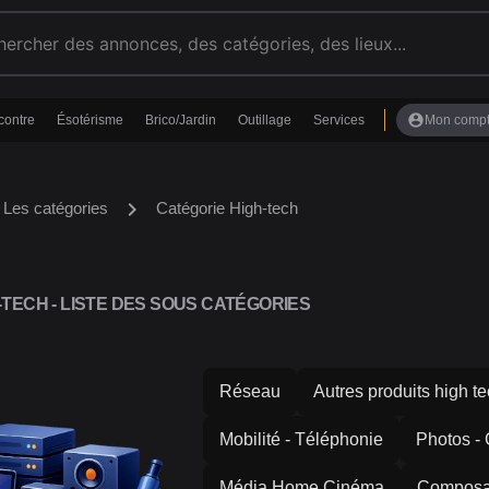
account_circle
contre
Ésotérisme
Brico/Jardin
Outillage
Services
Mon comp
chevron_right
Les catégories
Catégorie High-tech
TECH - LISTE DES SOUS CATÉGORIES
Réseau
Autres produits high t
Mobilité - Téléphonie
Photos -
Média Home Cinéma
Composa