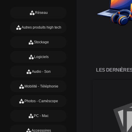
category
Réseau
category
Autres produits high tech
category
Stockage
category
Logiciels
LES DERNIÈRE
category
Audio - Son
category
Mobilité - Téléphonie
category
Photos - Caméscope
category
PC - Mac
category
Accessoires