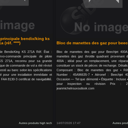
rincipale bendix/king ks
a (réf. ****)
Bloc de manettes des gaz pour beec
le BendixKing KS 271A Réf. État :
Bloc de manettes des gaz pour Beechjet 400A
vo-commande principale de pilote
manettes des gaz throttle quadrant provenant d
 KS 271A, reconnu pour sa grande
400A ; idéal pour un remplacement, une répara
ritique de commande de vol a été révisé
constituer un stock de pièces de rechange. Détails 
testé au banc selon les spécifications
Composant : Bloc de manettes des gaz • Réf
fié pour une installation immédiate et
Number : 45A96635-7 • Aéronef : Beechjet 40
AA 8130-3 certificat de navigabilité.
Occasion — Tel que démonté • Étiquette : Incluse • 
pour inspection ou révision Prix : 2
jeanmichelrouxoutlook.com
Autres produits high tech
14/07/2026 17:47
Autres prod