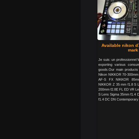
Available nikon 
mark 
Je suis: un professionnel 
exporting various consum
goods.Our main product
Nikon NIKKOR 70-300mm f
AF-S FX NIKKOR 85mm 
NIKKOR Z 35 mm f1.8 S L
200mm f2.8E FL ED VR Le
S Lens Sigma 35mm f1.4 
f1.4 DC DN Contemporary L