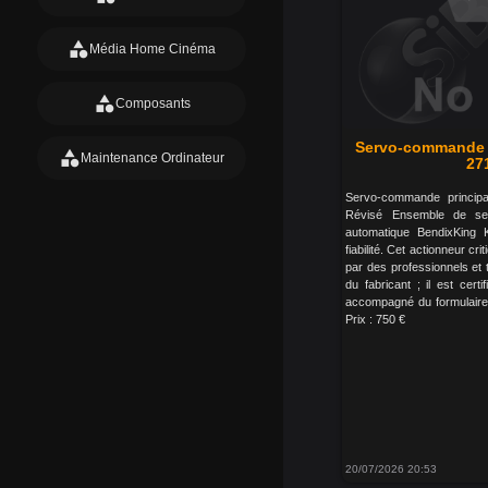
category
Média Home Cinéma
category
Composants
Servo-commande p
category
Maintenance Ordinateur
271
Servo-commande principa
Révisé Ensemble de ser
automatique BendixKing
fiabilité. Cet actionneur c
par des professionnels et 
du fabricant ; il est certi
accompagné du formulaire F
Prix : 750 €
20/07/2026 20:53