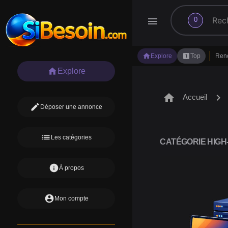
search
menu
0
home
looks_one
Explore
Top
Ren
home
Explore
home
chevron_right
Accueil
edit
Déposer une annonce
list
Les catégories
CATÉGORIE HIGH-
info
À propos
account_circle
Mon compte