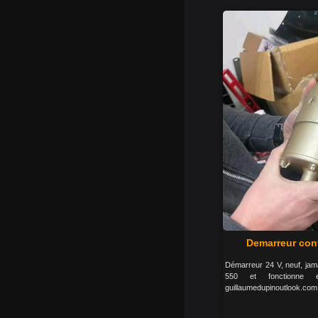
Demarreur conti
Démarreur 24 V, neuf, jamai
550 et fonctionn
guillaumedupinoutlook.com