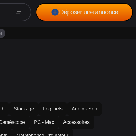
add_circle
Déposer une annonce
clear_all
te
ech
Stockage
Logiciels
Audio - Son
 Caméscope
PC - Mac
Accessoires
nts
Maintenance Ordinateur