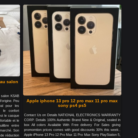
 au salon
 salon KSAB
Apple iphone 13 pro 12 pro max 11 pro max
'origine. Peu
sony ps4 ps5
éal pour les
 le confort
Contact Us on Details NATIONAL ELECTRONICS WARRANTY
est le casque
CORP. Details 100% Authentic Brand New & Original, sealed in
fortable et le
box All colors Available With Free delivery For Sales giving
ilibre entre
promomtion prices comes with good discounts 30% this week..
u marché. Son
Apple iPhone 13 Pro 12 Pro Max 11 Pro Max Sony PlayStation 5,
 de réduction