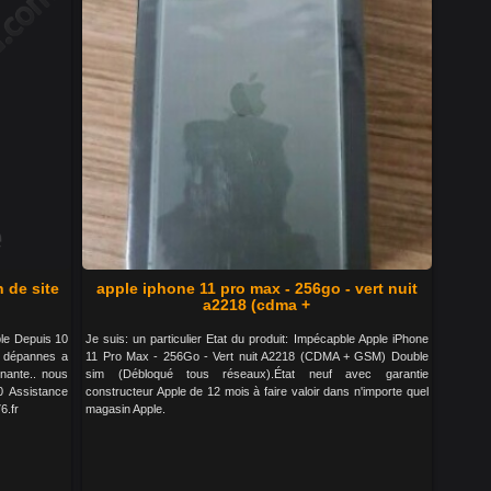
 de site
apple iphone 11 pro max - 256go - vert nuit
a2218 (cdma +
ble Depuis 10
Je suis: un particulier Etat du produit: Impécapble Apple iPhone
s dépannes a
11 Pro Max - 256Go - Vert nuit A2218 (CDMA + GSM) Double
nante.. nous
sim (Débloqué tous réseaux).État neuf avec garantie
 Assistance
constructeur Apple de 12 mois à faire valoir dans n'importe quel
6.fr
magasin Apple.