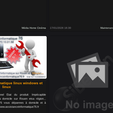
Média Home Cinéma
17/01/2026 16:30
Maintenan
matique linux windows et
linux
nel Etat du produit: Impécapble
 domicile sur Rouen etsa région...
 76 vous dépannes à domicile et à
:www.assistanceinformatique76.fr