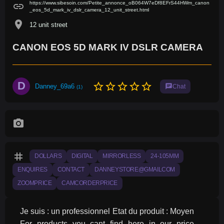
https://www.sibesoin.com/Petite_annonce_oB064W7eDf8EFrS44HWm_canon
link
_eos_5d_mark_iv_dslr_camera_12_unit_street.html
location_on
12 unit street
CANON EOS 5D MARK IV DSLR CAMERA
D
star_border
star_border
star_border
star_border
star_border
Danney_69a6
chat
Chat
(1)
photo_camera
tag
DOLLARS
DIGITAL
MIRRORLESS
24-105MM
ENQUIRES
CONTACT
DANNEYSTORE@GMAILCOM
ZOOMPRICE
CAMCORDERPRICE
Je suis : un professionnel Etat du produit : Moyen 
For products you cant find here in our price 