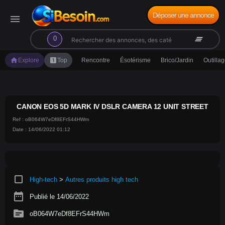
Déposer une annonce
menu
search
clear_all
0
home
looks_one
Explore
Top
Rencontre
Ésotérisme
Brico/Jardin
Outilla
CANON EOS 5D MARK IV DSLR CAMERA 12 UNIT STREET
Ref : oB064W7eDf8EFrS44HWm
Date : 14/06/2022 01:12
crop_square
High-tech
>
Autres produits high tech
date_range
Publié le 14/06/2022
source
oB064W7eDf8EFrS44HWm