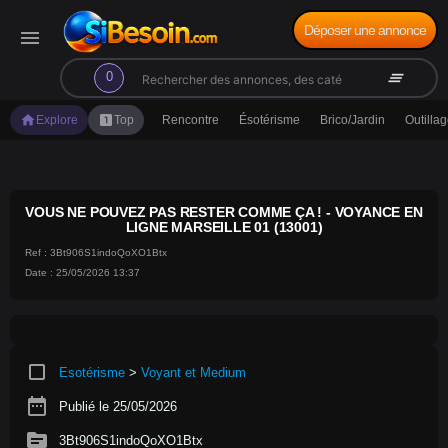
Déposer une annonce
menu
search
clear_all
0
home
looks_one
Explore
Top
Rencontre
Ésotérisme
Brico/Jardin
Outilla
VOUS NE POUVEZ PAS RESTER COMME ÇA ! - VOYANCE EN
LIGNE MARSEILLE 01 (13001)
Ref : 3Bt906S1indoQoXO1Btx
Date : 25/05/2026 13:37
crop_square
Esotérisme
>
Voyant et Medium
date_range
Publié le 25/05/2026
source
3Bt906S1indoQoXO1Btx