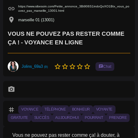
https://www.sibesoin.com/Petite_annonce_3Bt906S1indoQoXO1Btx_vous_po
link
uvez_pas_marseille_13001.html
location_on
marseille 01 (13001)
VOUS NE POUVEZ PAS RESTER COMME
ÇA ! - VOYANCE EN LIGNE
star_border
star_border
star_border
star_border
star_border
Jolins_69a3
chat
Chat
(9)
photo_camera
tag
VOYANCE
TÉLÉPHONE
BONHEUR
VOYANTE
GRATUITE
SUCCÈS
AUJOURDHUI
POURRAIT
PRENDRE
Vous ne pouvez pas rester comme ça! à douter, à 