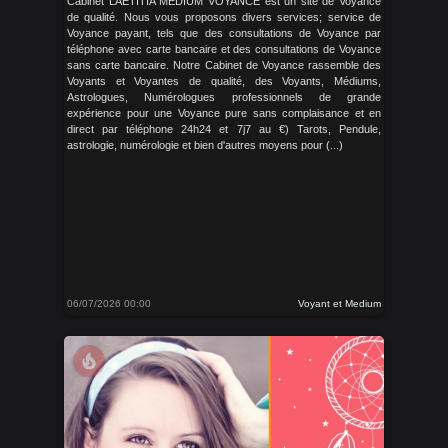
Cabinet LAETITIA MEDIUM VOYANCE est un site de Voyance
de qualité. Nous vous proposons divers services; service de
Voyance payant, tels que des consultations de Voyance par
téléphone avec carte bancaire et des consultations de Voyance
sans carte bancaire. Notre Cabinet de Voyance rassemble des
Voyants et Voyantes de qualité, des Voyants, Médiums,
Astrologues, Numérologues professionnels de grande
expérience pour une Voyance pure sans complaisance et en
direct par téléphone 24h24 et 7j7 au €) Tarots, Pendule,
astrologie, numérologie et bien d'autres moyens pour (...)
06/07/2026 00:00
Voyant et Medium
local_fire_department