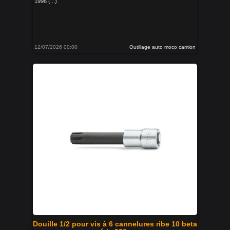
1996 (...)
12/07/2026 00:00
Outillage auto moco camion
Douille 1/2 pour vis à 6 cannelures ribe 10 beta