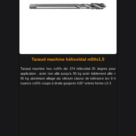
Taraud machine hélicoïdal m50x1.5
Taraud machine hss co5% din 374 hélicoïdal 35 degres pour
application : acier non allie jusqu'a 90 kg acier faiblement allie <
90 kg aluminium alliage alu silicium classe de tolérance iso 6 h
nuance co5% coupe à droite goujures h35° entree forme c2-3