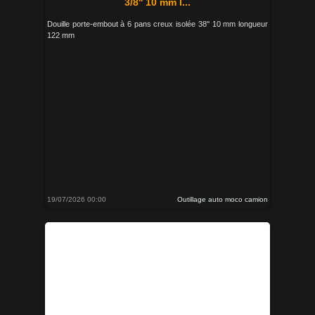
3/8'' 10 mm l...
Douille porte-embout à 6 pans creux isolée 38'' 10 mm longueur
122 mm
19/07/2026 00:00
Outillage auto moco camion