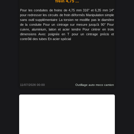
frein 4,75 ...
Pour les conduites de freins de 4,75 mm 316" et 6,35 mm 14"
pour redresser les circuits de frein déformés Manipulation simple
sans outil supplémentaire La torsion ne modifie pas le diamètre
de la conduite Pour un cintrage sur mesure jusqu’à 90° Pour
cuivre, aluminium, laiton et acier tendre Pour cintrer en trois
dimensions Avec poignée en T pour un cintrage précis et
contrôlé des tubes En acier spécial
11/07/2026 00:00
Outillage auto moco camion