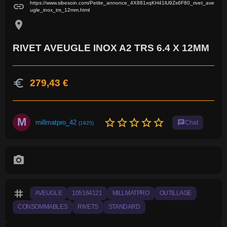
https://www.sibesoin.com/Petite_annonce_4X881xqKH41lU9Zs6F80_rivet_ave
link
ugle_inox_trs_12mm.html
location_on
RIVET AVEUGLE INOX A2 TRS 6.4 X 12MM
euro
279,43 €
M
star_border
star_border
star_border
star_border
star_border
millmatpro_42
chat
Chat
(1825)
photo_camera
tag
AVEUGLE
105164121
MILLMATPRO
OUTILLAGE
CONSOMMABLES
RIVETS
STANDARD