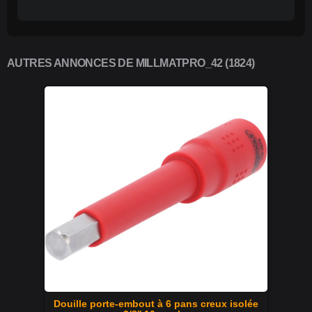
AUTRES ANNONCES DE MILLMATPRO_42 (1824)
Douille porte-embout à 6 pans creux isolée