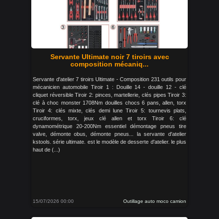
Servante Ultimate noir 7 tiroirs avec
composition mécaniq...
Servante d'atelier 7 tiroirs Ultimate - Composition 231 outils pour
mécanicien automobile Tiroir 1 : Douille 14 - douille 12 - clé
cliquet réversible Tiroir 2: pinces, martellerie, clés pipes Tiroir 3:
clé à choc monster 1708Nm douilles chocs 6 pans, allen, torx
Tiroir 4: clés mixte, clés demi lune Tiroir 5: tournevis plats,
cruciformes, torx, jeux clé allen et torx Tiroir 6: clé
dynamométrique 20-200Nm essentiel démontage pneus tire
valve, démonte obus, démonte pneus... la servante d'atelier
kstools. série ultimate. est le modèle de desserte d'atelier. le plus
haut de (...)
15/07/2026 00:00
Outillage auto moco camion