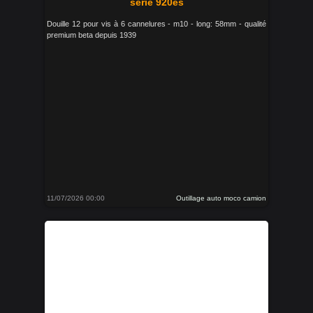
série 920es
Douille 12 pour vis à 6 cannelures - m10 - long: 58mm - qualité
premium beta depuis 1939
11/07/2026 00:00
Outillage auto moco camion