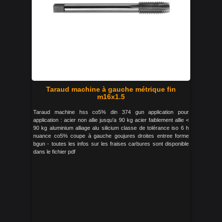
Taraud machine à gauche métrique fin
m16x1.5
Taraud machine hss co5% din 374 gun application pour
application : acier non allie jusqu'a 90 kg acier faiblement allie <
90 kg aluminium alliage alu silicium classe de tolérance iso 6 h
nuance co5% coupe à gauche goujures droites entree forme
bgun - toutes les infos sur les fraises carbures sont disponible
dans le fichier pdf