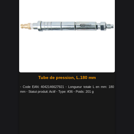
Tube de pression, L.180 mm
- Code EAN: 4042146627921 - Longueur totale L en mm: 180
mm - Statut produit: Actif - Type: #36 - Poids: 201 g