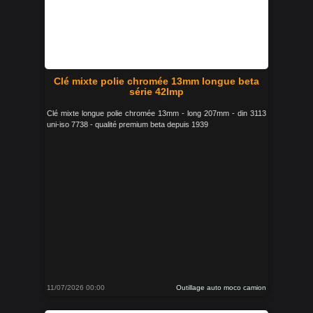
Clé mixte polie chromée 13mm longue beta
série 42lmp
Clé mixte longue polie chromée 13mm - long 207mm - din 3113
uni-iso 7738 - qualité premium beta depuis 1939
11/07/2026 00:00
Outillage auto moco camion