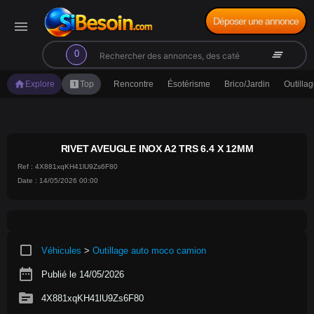
Déposer une annonce
menu
search
clear_all
0
home
looks_one
Explore
Top
Rencontre
Ésotérisme
Brico/Jardin
Outilla
RIVET AVEUGLE INOX A2 TRS 6.4 X 12MM
Ref : 4X881xqKH41lU9Zs6F80
Date : 14/05/2026 00:00
crop_square
Véhicules
>
Outillage auto moco camion
date_range
Publié le 14/05/2026
source
4X881xqKH41lU9Zs6F80