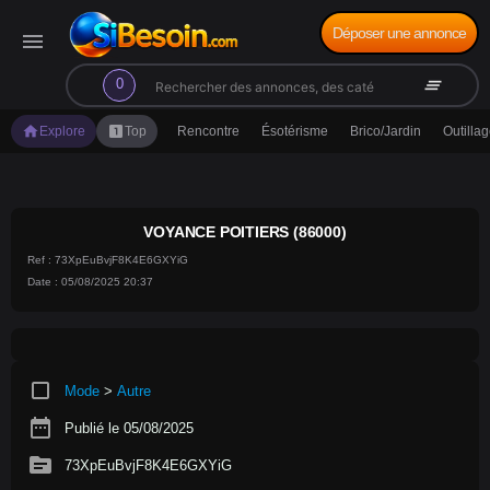
Déposer une annonce
menu
search
clear_all
0
home
looks_one
Explore
Top
Rencontre
Ésotérisme
Brico/Jardin
Outilla
VOYANCE POITIERS (86000)
Ref : 73XpEuBvjF8K4E6GXYiG
Date : 05/08/2025 20:37
crop_square
Mode
>
Autre
date_range
Publié le 05/08/2025
source
73XpEuBvjF8K4E6GXYiG