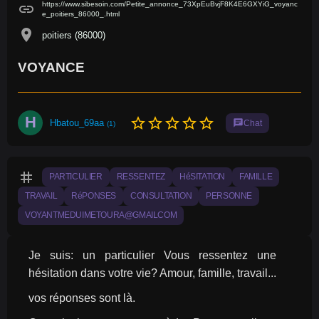
https://www.sibesoin.com/Petite_annonce_73XpEuBvjF8K4E6GXYiG_voyanc
link
e_poitiers_86000_.html
location_on
poitiers (86000)
VOYANCE
H
star_border
star_border
star_border
star_border
star_border
Hbatou_69aa
chat
Chat
(1)
tag
PARTICULIER
RESSENTEZ
HéSITATION
FAMILLE
TRAVAIL
RéPONSES
CONSULTATION
PERSONNE
VOYANTMEDUIMETOURA@GMAILCOM
Je suis: un particulier Vous ressentez une 
hésitation dans votre vie? Amour, famille, travail...
vos réponses sont là.