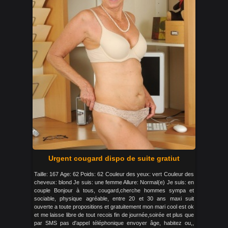
Urgent cougard dispo de suite gratiut
Taille: 167 Age: 62 Poids: 62 Couleur des yeux: vert Couleur des
cheveux: blond Je suis: une femme Allure: Normal(e) Je suis: en
couple Bonjour à tous, cougard,cherche hommes sympa et
sociable, physique agréable, entre 20 et 30 ans maxi suit
ouverte a toute propositions et gratuitement mon mari cool est ok
et me laisse libre de tout recois fin de journée,soirée et plus que
par SMS pas d'appel téléphonique envoyer âge, habitez ou,,