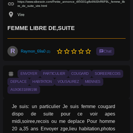
https://www.sibesoin.com/Petite_annonce_t85G01gfb4f4iShR6F9L_femme_lib
link
re_de_suite_vire.html
location_on
Vire
FEMME LIBRE DE,SUITE
R
star_border
star_border
star_border
star_border
star_border
Raymon_69a0
chat
Chat
(2)
tag
ENVOYER
PARTICULIER
COUGARD
SOIREERECOIS
DEPLACE
HABITATION
VOUSAUREZ
MIENNES
AUX0631899198
Je suis: un particulier Je suis femme cougard 
dispo de suite pour ce voir apes 
midi,soiree,recois ou me deplace Pour homme 
20 a,35 ans Envoyer zge,lieu habitation,photos 