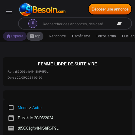
Déposer une annonce
menu
search
clear_all
0
home
looks_one
Explore
Top
Rencontre
Ésotérisme
Brico/Jardin
Outilla
FEMME LIBRE DE,SUITE VIRE
Ref : t85G01gfb4f4iShR6F9L
Date : 20/05/2024 09:50
crop_square
Mode
>
Autre
date_range
Publié le 20/05/2024
source
t85G01gfb4f4iShR6F9L