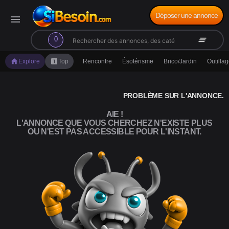
Déposer une annonce
menu
search
clear_all
0
home
looks_one
Explore
Top
Rencontre
Ésotérisme
Brico/Jardin
Outilla
PROBLÈME SUR L'ANNONCE.
AIE !
L'ANNONCE QUE VOUS CHERCHEZ N'EXISTE PLUS
OU N'EST PAS ACCESSIBLE POUR L'INSTANT.