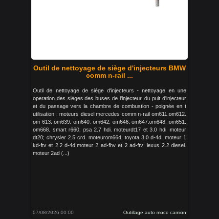
Outil de nettoyage de siège d'injecteurs BMW
comm n-rail ...
Outil de nettoyage de siège d'injecteurs - nettoyage en une
operation des sièges des buses de l'injecteur. du puit d'injecteur
et du passage vers la chambre de combustion - poignée en t
utilisation : moteurs diesel mercedes comm n-rail om611.om612.
om 613. om639. om640. om642. om646. om647.om648. om651.
om668. smart r660; psa 2.7 hdi. moteurdt17 et 3.0 hdi. moteur
dt20; chrysler 2.5 crd. moteurom664; toyota 3.0 d-4d. moteur 1
kd-ftv et 2.2 d-4d.moteur 2 ad-fhv et 2 ad-ftv; lexus 2.2 diesel.
moteur 2ad (...)
07/08/2026 00:00
Outillage auto moco camion