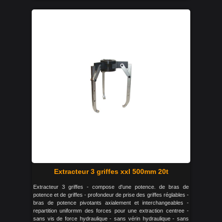
Extracteur 3 griffes xxl 500mm 20t
Extracteur 3 griffes - compose d'une potence. de bras de
potence et de griffes - profondeur de prise des griffes réglables -
bras de potence pivotants axialement et interchangeables -
repartition uniformm des forces pour une extraction centree -
sans vis de force hydraulique - sans vérin hydraulique - sans