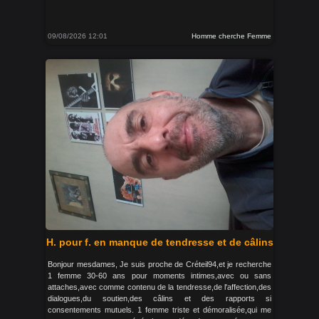
09/08/2026 12:01
Homme cherche Femme
H. pour f. en manque de tendresse et de câlins
Bonjour mesdames, Je suis proche de Créteil94,et je recherche
1 femme 30-60 ans pour moments intimes,avec ou sans
attaches,avec comme contenu de la tendresse,de l'affection,des
dialogues,du soutien,des câlins et des rapports si
consentements mutuels. 1 femme triste et démoralisée,qui me