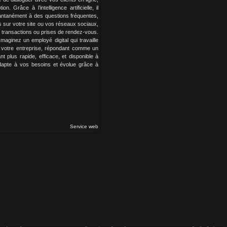
on. Grâce à l’intelligence artificielle, il
antanément à des questions fréquentes,
s sur votre site ou vos réseaux sociaux,
transactions ou prises de rendez-vous.
maginez un employé digital qui travaille
 votre entreprise, répondant comme un
t plus rapide, efficace, et disponible à
adapte à vos besoins et évolue grâce à
Service web