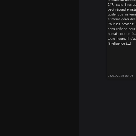
247, sans interrupti
peut répondre inst
guider vos visiteur
et même gérer des 
Pour les novices: I
sans relâche pour
humain tout en étan
toute heure. Il s’
l’intelligence (...)
25/01/2025 00:06