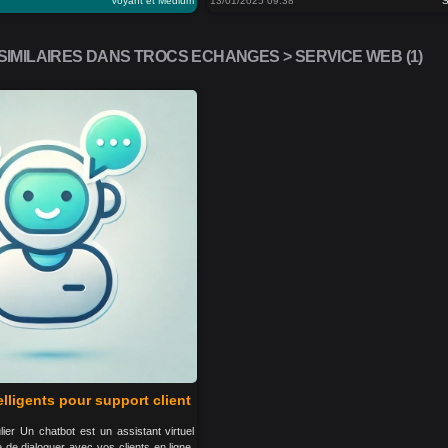
Voyant et Medium
13/01/2025 09:38
S
IMILAIRES DANS TROCS ECHANGES > SERVICE WEB (1)
lligents pour support client
lier Un chatbot est un assistant virtuel
 de dialoguer avec vos clients en ligne,