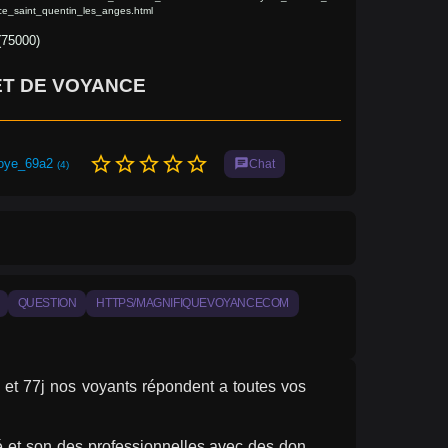
e_saint_quentin_les_anges.html
(75000)
ET DE VOYANCE
star_border
star_border
star_border
star_border
star_border
oye_69a2
chat
Chat
(4)
QUESTION
HTTPS/MAGNIFIQUEVOYANCECOM
 et 77j nos voyants répondent a toutes vos 
 et son des professionnelles avec des don 