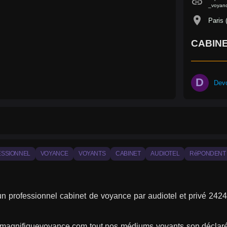
link
_voyanc
location_on
Paris 
CABIN
D
Dev
ESSIONNEL
VOYANCE
VOYANTS
CABINET
AUDIOTEL
RéPONDENT
un professionnel cabinet de voyance par audiotel et privé 2424
s:magnifiquevoyance.com tout nos médiums voyants son déclaré