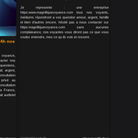
Je represente : une entreprise
https:www.magnifiquevoyance.com tous nos voyants,
médiums répondront a vos question amour, argent, famille
et bien d'autres encore. hésité pas a nous contacter sur
https:magnifiquevoyance.com sans aucunes
complaisance, nos voyantes vous diront pas ce que vous
voulez entendre, mes ce qu ils vois et ressent.
24h nos
y voyance,
tacter nos
questions,
il, argent,
onsultation
 privé au
nsultation
la France,
it audiotel