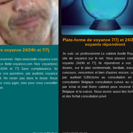
Plate-forme de voyance 7/7j et 24/
voyants répondront
e voyance 24/24h et 7/7j
Je suis: un professionnel Le cabinet Axelle Ro
site de voyance sur le net. Vous pouvez con
ssionnel https:www.belle-voyance.com
voyants 2424h et 77j. Ils répondront a vos 
ce Belle-voyance.com Nos voyant(es)
doutes, sur le plan sentimentale, familiale, trava
2424h et 77j Sans complaisance. Ils
concours, rencontres et bien d'autres encore. c
s vos questions. par audiotel, voyance
par audiotel 0,80ctsmn au consultation en
ail. Ne rester pas dans le doute. Nous
consultation Belgique consultation suisse au co
r vous juger, mes pour vous conseiller
par tchat et mail Notre cabinet peux recevoir 
er.
Belgique et la suisse. Nous avons aussi des forfa
et des forfait consultation privé