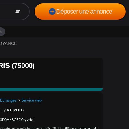
add_circle
Déposer une annonce
clear_all
te
 VOYANCE
S (75000)
 Echanges
>
Service web
il y a 6 jour(s)
93D9HzBC52Yeyzdx
/www.sibesoin.com/Petite_annonce_Z59Z93D9HzBC52Yeyzdx_cabinet_de