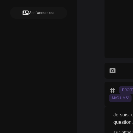
contact_mail
Voir l'annonceur
photo_camera
tag
PROF
MéDIUMS/
Je suis: 
question.
sur http