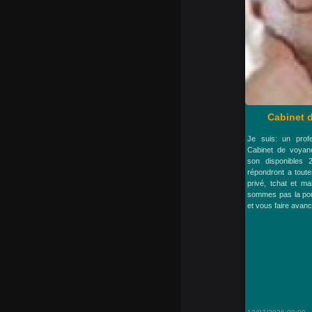
Cabinet d
Je suis: un profe
Cabinet de voyan
son disponibles 
répondront a toute
privé, tchat et m
sommes pas la pou
et vous faire avanc