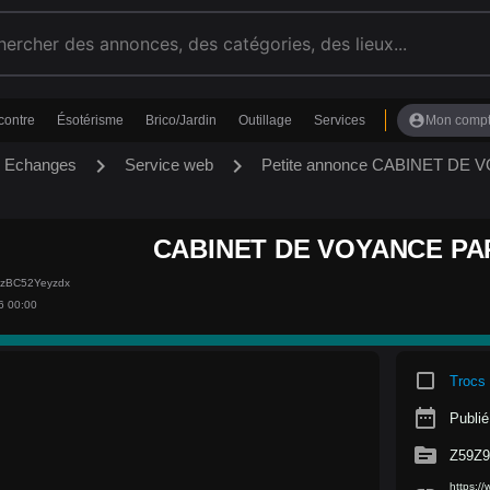
account_circle
contre
Ésotérisme
Brico/Jardin
Outillage
Services
Mon comp
chevron_right
chevron_right
s Echanges
Service web
Petite annonce CABINET DE
CABINET DE VOYANCE PARI
HzBC52Yeyzdx
6 00:00
crop_square
Trocs
date_range
Publié 
source
Z59Z
https:/