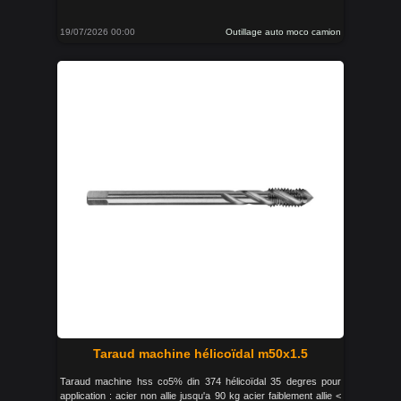
19/07/2026 00:00
Outillage auto moco camion
Taraud machine hélicoïdal m50x1.5
Taraud machine hss co5% din 374 hélicoïdal 35 degres pour
application : acier non allie jusqu'a 90 kg acier faiblement allie <