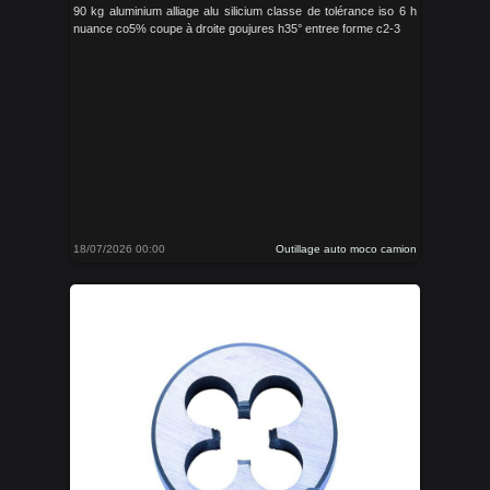
90 kg aluminium alliage alu silicium classe de tolérance iso 6 h
nuance co5% coupe à droite goujures h35° entree forme c2-3
18/07/2026 00:00
Outillage auto moco camion