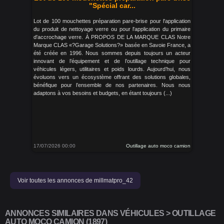
"Spécial car...
Lot de 100 mouchettes préparation pare-brise pour l'application
du produit de nettoyage verre ou pour l'application du primaire
d'accrochage verre. À PROPOS DE LA MARQUE CLAS Notre
Marque CLAS «?Garage Solutions?» basée en Savoie France, a
été créée en 1996. Nous sommes depuis toujours un acteur
innovant de l’équipement et de l’outillage technique pour
véhicules légers, utilitaires et poids lourds. Aujourd’hui, nous
évoluons vers un écosystème offrant des solutions globales,
bénéfique pour l’ensemble de nos partenaires. Nous nous
adaptons à vos besoins et budgets, en étant toujours (...)
17/07/2026 00:00
Outillage auto moco camion
Voir toutes les annonces de millmatpro_42
ANNONCES SIMILAIRES DANS VÉHICULES > OUTILLAGE
AUTO MOCO CAMION (1897)