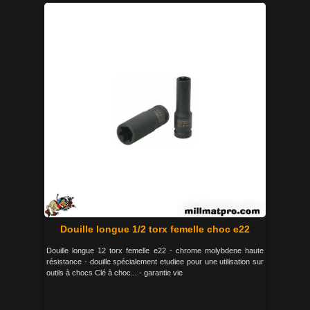
Douille longue 1/2 torx femelle choc e22
Douille longue 12 torx femelle e22 - chrome molybdene haute
résistance - douille spécialement etudiee pour une utilisation sur
outils à chocs Clé à choc... - garantie vie