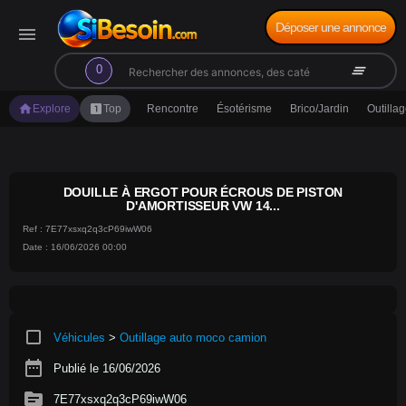
Déposer une annonce
menu
search
clear_all
0
home
looks_one
Explore
Top
Rencontre
Ésotérisme
Brico/Jardin
Outilla
DOUILLE À ERGOT POUR ÉCROUS DE PISTON
D'AMORTISSEUR VW 14...
Ref : 7E77xsxq2q3cP69iwW06
Date : 16/06/2026 00:00
crop_square
Véhicules
>
Outillage auto moco camion
date_range
Publié le 16/06/2026
source
7E77xsxq2q3cP69iwW06