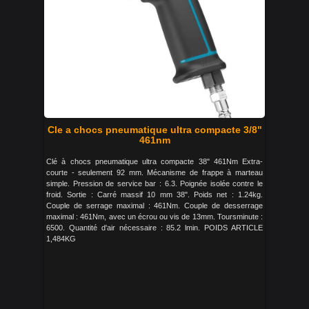
Cle a chocs pneumatique ultra compacte 3/8"
461nm
Clé à chocs pneumatique ultra compacte 38" 461Nm Extra-
courte - seulement 92 mm. Mécanisme de frappe à marteau
simple. Pression de service bar : 6.3. Poignée isolée contre le
froid. Sortie : Carré massif 10 mm 38". Poids net : 1.24kg.
Couple de serrage maximal : 461Nm. Couple de desserrage
maximal : 461Nm, avec un écrou ou vis de 13mm. Toursminute :
6500. Quantité d'air nécessaire : 85.2 lmin. POIDS ARTICLE
1,484KG