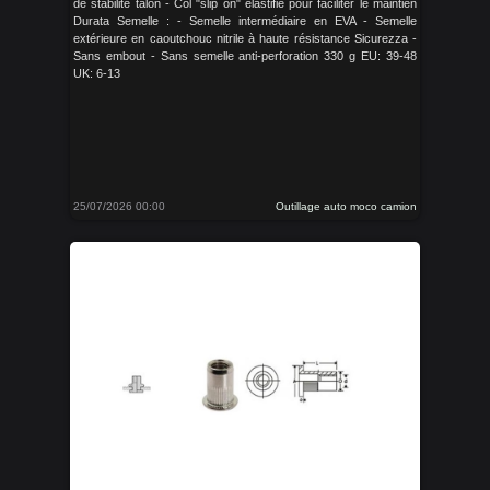
de stabilité talon - Col "slip on" élastifié pour faciliter le maintien
Durata Semelle : - Semelle intermédiaire en EVA - Semelle
extérieure en caoutchouc nitrile à haute résistance Sicurezza -
Sans embout - Sans semelle anti-perforation 330 g EU: 39-48
UK: 6-13
25/07/2026 00:00
Outillage auto moco camion