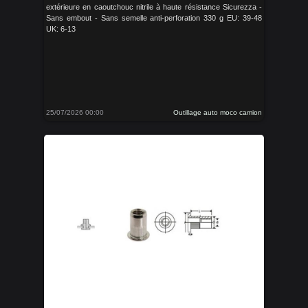
extérieure en caoutchouc nitrile à haute résistance Sicurezza -
Sans embout - Sans semelle anti-perforation 330 g EU: 39-48
UK: 6-13
25/07/2026 00:00
Outillage auto moco camion