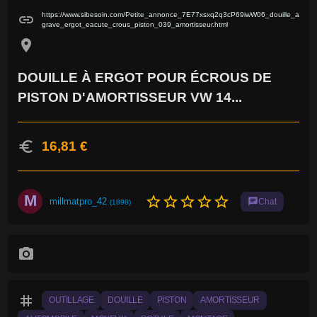
https://www.sibesoin.com/Petite_annonce_7E77xsxq2q3cP69iwW06_douille_a
link
grave_ergot_eacute_crous_piston_039_amortisseur.html
location_on
DOUILLE À ERGOT POUR ÉCROUS DE
PISTON D'AMORTISSEUR VW 14...
euro
16,81 €
M
star_border
star_border
star_border
star_border
star_border
millmatpro_42
chat
Chat
(1898)
photo_camera
tag
OUTILLAGE
DOUILLE
PISTON
AMORTISSEUR