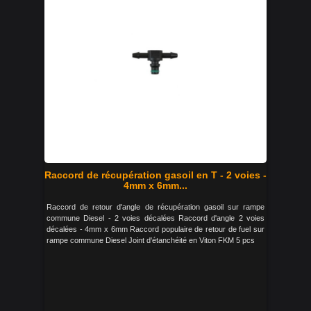
Raccord de récupération gasoil en T - 2 voies -
4mm x 6mm...
Raccord de retour d'angle de récupération gasoil sur rampe
commune Diesel - 2 voies décalées Raccord d'angle 2 voies
décalées - 4mm x 6mm Raccord populaire de retour de fuel sur
rampe commune Diesel Joint d'étanchéité en Viton FKM 5 pcs