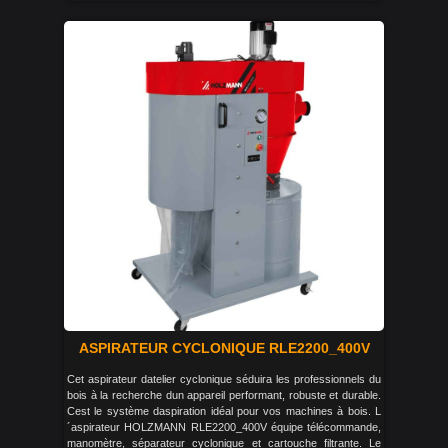
ASPIRATEUR CYCLONIQUE RLE2200_400V
Cet aspirateur datelier cyclonique séduira les professionnels du
bois à la recherche dun appareil performant, robuste et durable.
Cest le système daspiration idéal pour vos machines à bois. L
´aspirateur HOLZMANN RLE2200_400V équipe télécommande,
manomètre, séparateur cyclonique et cartouche filtrante. Le