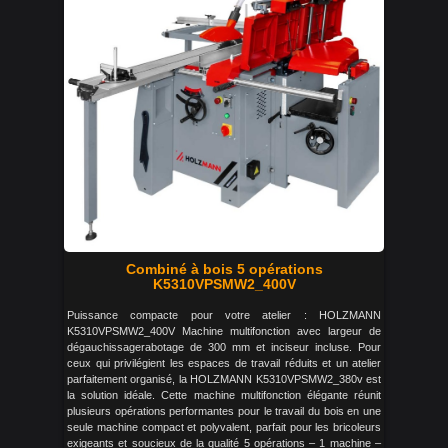
Combiné à bois 5 opérations
K5310VPSMW2_400V
Puissance compacte pour votre atelier : HOLZMANN
K5310VPSMW2_400V Machine multifonction avec largeur de
dégauchissagerabotage de 300 mm et inciseur incluse. Pour
ceux qui privilégient les espaces de travail réduits et un atelier
parfaitement organisé, la HOLZMANN K5310VPSMW2_380v est
la solution idéale. Cette machine multifonction élégante réunit
plusieurs opérations performantes pour le travail du bois en une
seule machine compact et polyvalent, parfait pour les bricoleurs
exigeants et soucieux de la qualité 5 opérations – 1 machine –