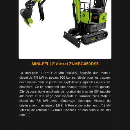
MINI-PELLE diesel ZI-MBG850DS5
La mini-pelle ZIPPER ZI-MBG850DS5, équipée dun moteur
diesel de 7,8 kW et pesant 900 kg, est idéale pour les travaux
dexcavation dans le jardin, les exploitations agricoles ou sur les
chantiers. Ce kit comprend une attache rapide et trois godets.
Elle dispose dune amplitude de rotation du bras de 50° gauche
40° droite et dun siège pour lopérateur. Garantie 2ans Moteur
diesel de 7,8 kW avec démarrage électrique Vitesse de
déplacement maximale : 1,8 kmh Force darrachement : 7,2 kN
Vitesse de rotation : 13 trmin Chenilles en caoutchouc de 180
mm (...)