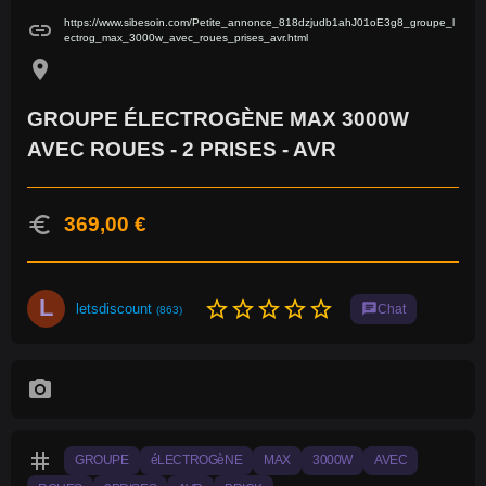
https://www.sibesoin.com/Petite_annonce_818dzjudb1ahJ01oE3g8_groupe_l
link
ectrog_max_3000w_avec_roues_prises_avr.html
location_on
GROUPE ÉLECTROGÈNE MAX 3000W
AVEC ROUES - 2 PRISES - AVR
euro
369,00 €
L
star_border
star_border
star_border
star_border
star_border
letsdiscount
chat
Chat
(863)
photo_camera
tag
GROUPE
éLECTROGèNE
MAX
3000W
AVEC