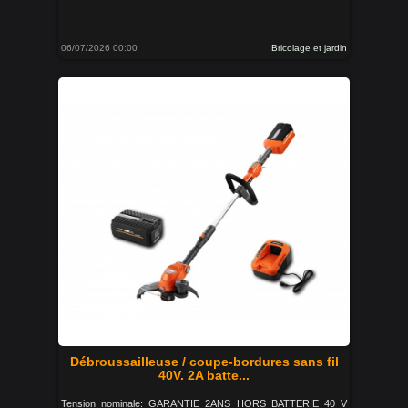
06/07/2026 00:00
Bricolage et jardin
Débroussailleuse / coupe-bordures sans fil
40V. 2A batte...
Tension nominale: GARANTIE 2ANS HORS BATTERIE 40 V