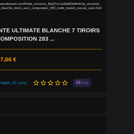
/www.sibesoin.com/Petite_annonce_BpQ7nLxnZ8a8Otd8mhSa_servante_
e_blanche_tiroirs_avec_composition_283_outils_master_eacute_auto.html
TE ULTIMATE BLANCHE 7 TIROIRS
OMPOSITION 283 ...
7,66 €
star_border
star_border
star_border
star_border
star_border
matpro_42
chat
Chat
(2068)