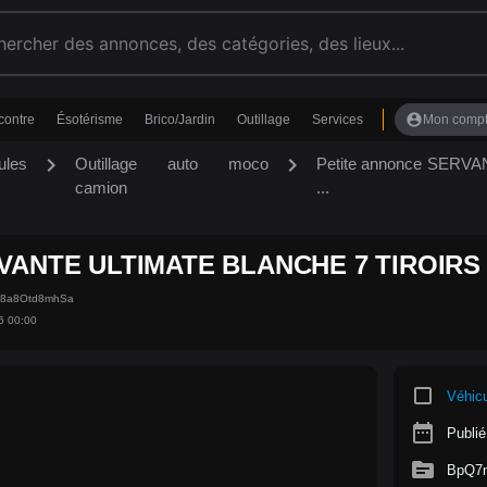
account_circle
contre
Ésotérisme
Brico/Jardin
Outillage
Services
Mon comp
chevron_right
chevron_right
ules
Outillage auto moco
Petite annonce SER
camion
...
VANTE ULTIMATE BLANCHE 7 TIROIRS 
Z8a8Otd8mhSa
6 00:00
crop_square
Véhic
date_range
Publié
source
BpQ7