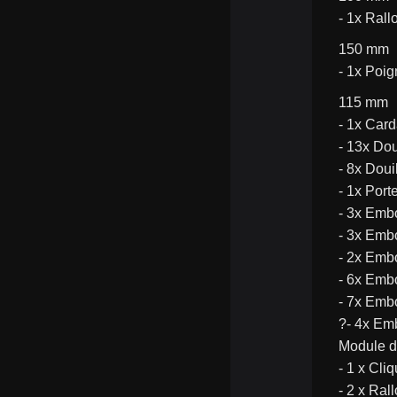
- 1x Rallo
150 mm
- 1x Poig
115 mm
- 1x Card
- 13x Doui
- 8x Douil
- 1x Port
- 3x Embo
- 3x Emb
- 2x Emb
- 6x Embo
- 7x Embo
?- 4x Em
Module de
- 1 x Cli
- 2 x Ral