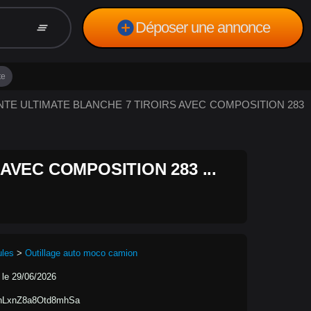
add_circle
Déposer une annonce
clear_all
te
VANTE ULTIMATE BLANCHE 7 TIROIRS AVEC COMPOSITION 283
AVEC COMPOSITION 283 ...
ules
>
Outillage auto moco camion
 le 29/06/2026
nLxnZ8a8Otd8mhSa