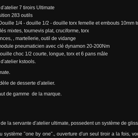
'atelier 7 tiroirs Ultimate
tion 283 outils
: Douille 1/4 - douille 1/2 - douille torx femelle et embouts 10mm t
clés mixtes, tournevis plat, cruciforme, torx
inces, , martellerie, outil de vidange
: module pneumaticien avec clé dynamon 20-200Nm
 douille choc 1/2 courte, longue, torx et 6 pans mâle
d'atelier kstools.
mate.
dèle de desserte d'atelier.
haut de gamme  de la marque.
rs de la servante d'atelier ultimate, possedent un système de glis
 système "one by one"., ouverture d'un seul tiroir a la fois, vo