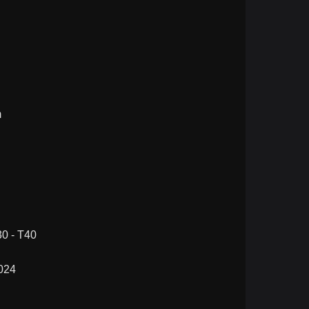
m
30 - T40
1024