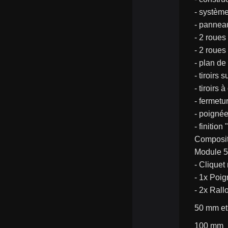
- systèm
- panneau
- 2 roues
- 2 roues
- plan de
- tiroirs 
- tiroirs 
- fermetu
- poignée
- finition
Composit
Module 54
- Cliquet
- 1x Poi
- 2x Rallo
50 mm et
100 mm