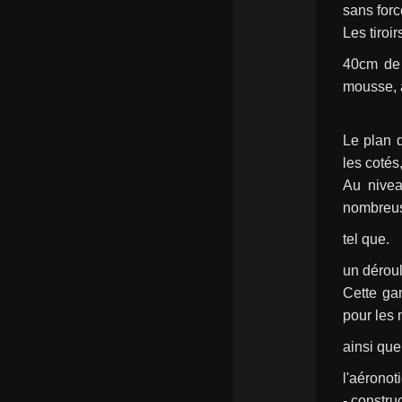
sans forc
Les tiroi
40cm de p
mousse, a
Le plan d
les cotés
Au nivea
nombreus
tel que.
un déroul
Cette ga
pour les 
ainsi que
l'aéronoti
- constru