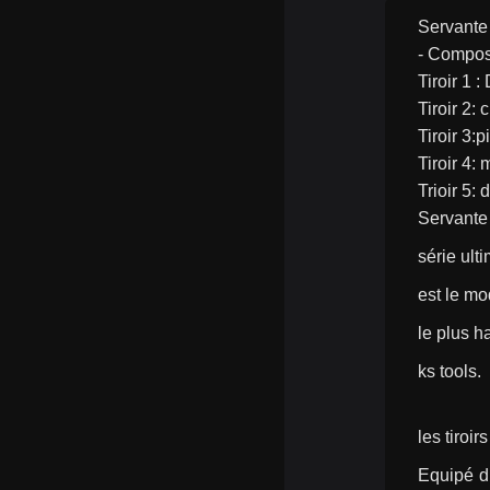
Servante d
- Composi
Tiroir 1 
Tiroir 2: 
Tiroir 3:p
Tiroir 4
Trioir 5:
Servante 
série ulti
est le mo
le plus 
ks tools.
les tiroi
Equipé du