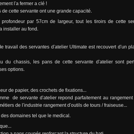
ement l'a fermer a clé !
rs de cette servante ont une grande capacité.
rofondeur par 57cm de largeur, tout les tiroirs de cette serv
 installer au fond.
e travail des servantes d'atelier Ultimate est recouvert d'un pla
,
u du chassis, les pans de cette servante d'atelier sont perf
es options.
eur de papier, des crochets de fixations...
mme  de servante d'atelier repond parfaitement au rangement p
métiers de l'industrie rangement d'outils de tours / fraiseuse...
 des domaines tel que le medical.
que...
ction a pans coupés renforçant la structure du bati