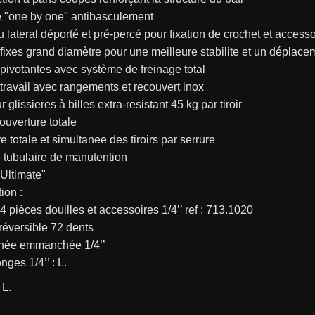
e "one by one" antibasculement
 lateral déporté et pré-percé pour fixation de crochet et access
 fixes grand diamètre pour une meilleure stabilite et un déplace
 pivotantes avec système de freinage total
 travail avec rangements et recouvert inox
sur glissieres à billes extra-resistant 45 kg par tiroir
à ouverture totale
re totale et simultanee des tiroirs par serrure
 tubulaire de manutention
 "Ultimate"
ion :
 pièces douilles et accessoires 1/4’’ ref : 713.1020
 réversible 72 dents
gnée emmanchée 1/4’’
nges 1/4’’ : L.
 L.