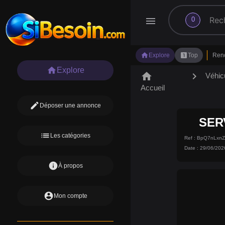
search
menu
0
home
looks_one
Explore
Top
Ren
home
Explore
home
chevron_right
Véhic
Accueil
edit
Déposer une annonce
SER
list
Les catégories
Ref : BpQ7nLxn
Date : 29/06/202
info
À propos
account_circle
Mon compte