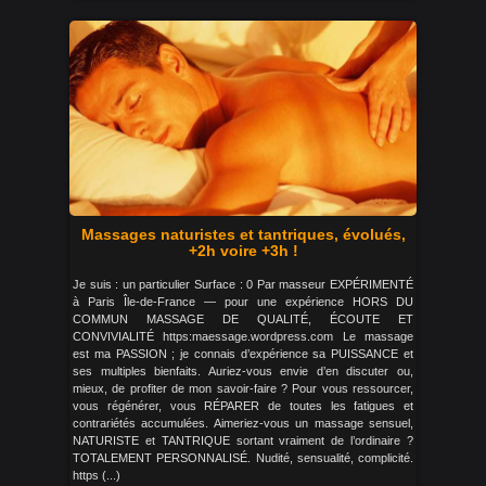
Massages naturistes et tantriques, évolués,
+2h voire +3h !
Je suis : un particulier Surface : 0 Par masseur EXPÉRIMENTÉ
à Paris Île-de-France — pour une expérience HORS DU
COMMUN MASSAGE DE QUALITÉ, ÉCOUTE ET
CONVIVIALITÉ https:maessage.wordpress.com Le massage
est ma PASSION ; je connais d’expérience sa PUISSANCE et
ses multiples bienfaits. Auriez-vous envie d’en discuter ou,
mieux, de profiter de mon savoir-faire ? Pour vous ressourcer,
vous régénérer, vous RÉPARER de toutes les fatigues et
contrariétés accumulées. Aimeriez-vous un massage sensuel,
NATURISTE et TANTRIQUE sortant vraiment de l’ordinaire ?
TOTALEMENT PERSONNALISÉ. Nudité, sensualité, complicité.
https (...)