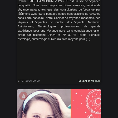
Cabinet LAETITIA MEDIUM VOYANCE est un site de Voyance
de qualité. Nous vous proposons divers services; service de
Voyance payant, tels que des consultations de Voyance par
téléphone avec carte bancaire et des consultations de Voyance
sans carte bancaire. Notre Cabinet de Voyance rassemble des
Voyants et Voyantes de qualité, des Voyants, Médiums,
Astrologues, Numérologues professionnels de grande
expérience pour une Voyance pure sans complaisance et en
direct par téléphone 24h24 et 7j7 au €) Tarots, Pendule,
astrologie, numérologie et bien d'autres moyens pour (...)
27/07/2026 00:00
Voyant et Medium
local_fire_department