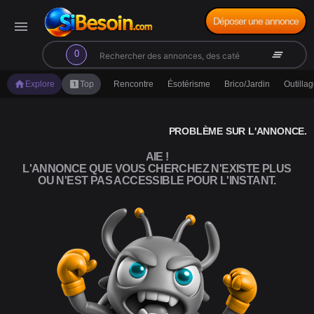
Déposer une annonce
menu
search
clear_all
0
home
looks_one
Explore
Top
Rencontre
Ésotérisme
Brico/Jardin
Outilla
PROBLÈME SUR L'ANNONCE.
AIE !
L'ANNONCE QUE VOUS CHERCHEZ N'EXISTE PLUS
OU N'EST PAS ACCESSIBLE POUR L'INSTANT.